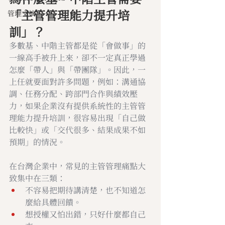
「主管管理能力提升培
管理文摘
訓」？
多數基、中階主管都是從「會做事」的
一線高手被升上來，卻不一定真正學過
怎麼「帶人」與「帶團隊」。因此，一
上任就要面對許多問題，例如：溝通協
調、任務分配、跨部門合作與績效壓
力，如果企業沒有提供系統性的主管管
理能力提升培訓，很容易出現「自己做
比較快」或「交代很多、結果成果不如
預期」的情況。
在台灣企業中，常見的主管管理痛點大
致集中在三類：
不容易把期待講清楚，也不知道怎
麼給具體回饋。
想授權又怕出錯，只好什麼都自己