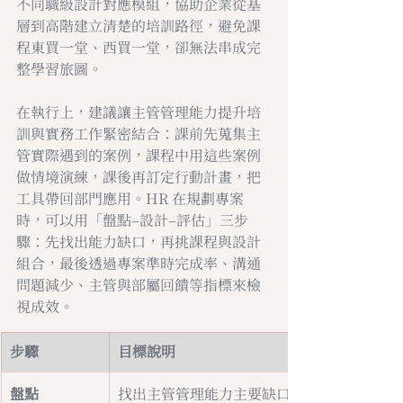
不同職級設計對應模組，協助企業從基
層到高階建立清楚的培訓路徑，避免課
程東買一堂、西買一堂，卻無法串成完
整學習旅圖。
在執行上，建議讓主管管理能力提升培
訓與實務工作緊密結合：課前先蒐集主
管實際遇到的案例，課程中用這些案例
做情境演練，課後再訂定行動計畫，把
工具帶回部門應用。HR 在規劃專案
時，可以用「盤點–設計–評估」三步
驟：先找出能力缺口，再挑課程與設計
組合，最後透過專案準時完成率、溝通
問題減少、主管與部屬回饋等指標來檢
視成效。
步驟
目標說明
盤點
找出主管管理能力主要缺口