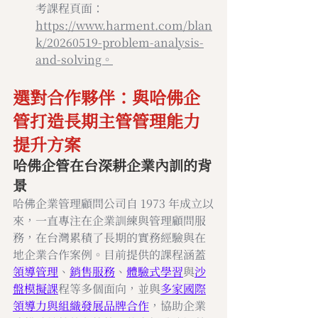
考課程頁面：
https://www.harment.com/blan
k/20260519-problem-analysis-
and-solving。
選對合作夥伴：與哈佛企
管打造長期主管管理能力
提升方案
哈佛企管在台深耕企業內訓的背
景
哈佛企業管理顧問公司自 1973 年成立以
來，一直專注在企業訓練與管理顧問服
務，在台灣累積了長期的實務經驗與在
地企業合作案例。目前提供的課程涵蓋
領導管理
、
銷售服務
、
體驗式學習
與
沙
盤模擬課
程等多個面向，並與
多家國際
領導力與組織發展品牌合作
，協助企業