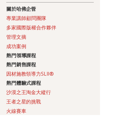
​關於哈佛企管
專業講師顧問團隊
多家國際版權合作夥伴
管理文摘
成功案例
​熱門領導課程
​熱門銷售課程
​因材施教領導力SLII®
熱門體驗式課程
沙漠之王淘金大縱行
王者之星的挑戰
火線賽車
響尾蛇峽谷
熱門沙盤模擬課程
經營管理三次方