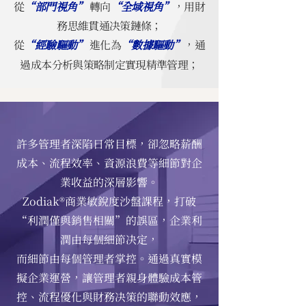
從
“部門視角”
轉向
“全域視角”
，用財
務思維貫通决策鏈條；
從
“經驗驅動”
進化為
“數據驅動”
，通
過成本分析與策略制定實現精準管理；
許多管理者深陷日常目標，卻忽略薪酬
成本、流程效率、資源浪費等細節對企
業收益的深層影響。
Zodiak®商業敏銳度沙盤課程，打破
“利潤僅與銷售相關”的誤區，企業利
潤由每個細節决定，
而細節由每個管理者掌控。通過真實模
擬企業運營，讓管理者親身體驗成本管
控、流程優化與財務决策的聯動效應，