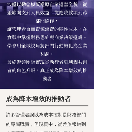
沙盤以動態模擬還原企業運營全貌，從
差旅開支到人員效益，從應收款項到跨
部門協作，
讓管理者直面資源浪費的隱性成本，在
實戰中掌握財務思維與商業决策邏輯。
學會用全域視角將部門行動轉化為企業
利潤，
最終帶領團隊實現從執行者到利潤共創
者的角色升級，真正成為降本增效的推
動者
成為降本增效的推動者
許多管理者誤以為成本控制是財務部門
的專屬職責，但現實中，從差旅報銷到