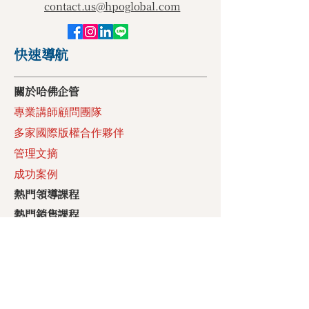
contact.us@hpoglobal.com
快速導航
​關於哈佛企管
專業講師顧問團隊
多家國際版權合作夥伴
管理文摘
成功案例
​熱門領導課程
​熱門銷售課程
​因材施教領導力SLII®
熱門體驗式課程
沙漠之王淘金大縱行
王者之星的挑戰