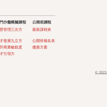
門沙盤模擬課程
​公開班課程
營管理三次方
最新課程表
才發展九立方
公開班報名表
升商業敏銳度
優惠方案
才引領力
© 20