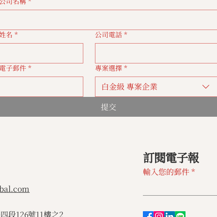
公司名稱
*
姓名
*
公司電話
*
電子郵件
*
專案選擇
*
白金級 專案企業
提交
訂閱電子報
輸入您的郵件
bal.com
路四段126號11樓之2