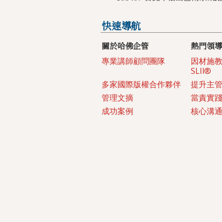
快速導航
​關於哈佛企管
​熱門領
專業講師顧問團隊
​因材施
SLII®
多家國際版權合作夥伴
提升主
管理文摘
當責實踐
成功案例
核心溝