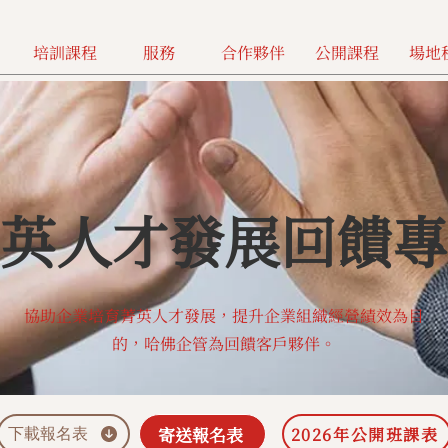
培訓課程
服務
合作夥伴
公開課程
場地
英人才發展回饋專
協助企業培育菁英人才發展，提升企業組織經營績效為目
的，哈佛企管為回饋客戶夥伴。
寄送報名表
2026年公開班課表
下載報名表