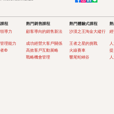
導課程
​熱門銷售課程
熱門體驗式課程
熱
教領導力
顧客導向的銷售新法
沙漠之王淘金大縱行
經
管管理能力
成功經營大客戶關係
王者之星的挑戰
人
者®
高效客戶互動展略
火線賽車
提
通
戰略機會管理
響尾蛇峽谷
人