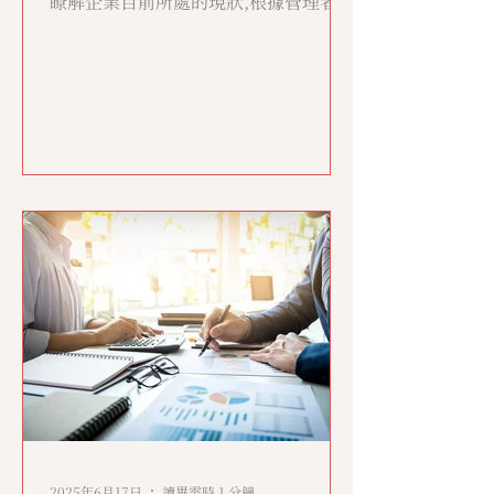
瞭解企業目前所處的現狀,根據管理者的
個人領導風格,公司的遠景、價值觀與行
為規範,結合團隊內部語言,為該企業設
計客制化情境式領導培訓課程【因材施
教團隊領導力研習會】。
2025年6月17日
讀畢需時 1 分鐘