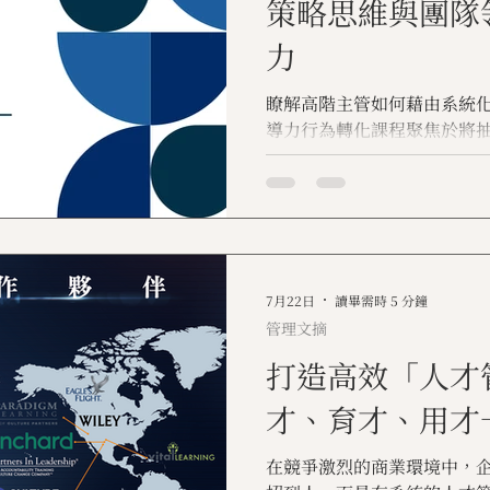
策略思維與團隊
力
瞭解高階主管如何藉由系統
導力行為轉化課程聚焦於將
行為。協助企業穩定提升績
7月22日
讀畢需時 5 分鐘
管理文摘
打造高效「人才
才、育才、用才
在競爭激烈的商業環境中，