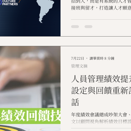
招到人，而是有系統的人才
接班與留才，打造讓人才願
為企業長期競爭力的核心引
7月22日
讀畢需時 8 分鐘
管理文摘
人員管理績效提
設定與回饋重新
話
年度績效會議總成吵架大會
文以顧問視角解析績效目標
提供四步驟實作框架，協助 