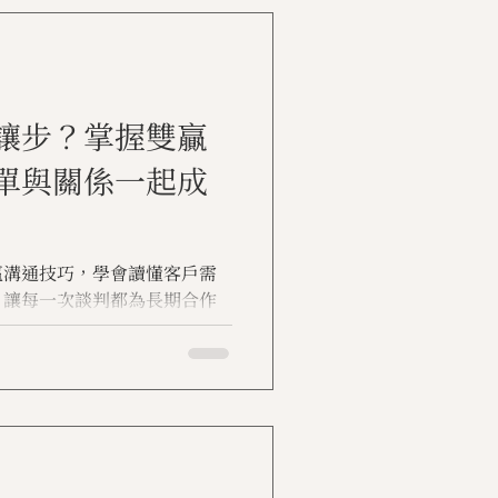
讓步？掌握雙贏
單與關係一起成
贏溝通技巧，學會讀懂客戶需
，讓每一次談判都為長期合作