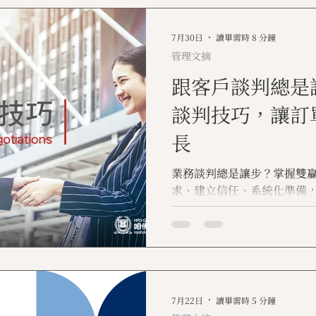
7月30日
讀畢需時 8 分鐘
管理文摘
跟客戶談判總是
談判技巧，讓訂
長
業務談判總是讓步？掌握雙
求、建立信任、系統化準備
鋪路。
7月22日
讀畢需時 5 分鐘