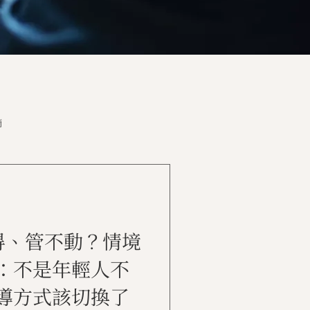
摘
得、管不動？情境
：不是年輕人不
導方式該切換了