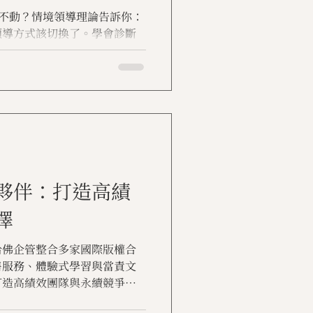
不動？情境領導理論告訴你：
領導方式該切換了。學會診斷
位年輕員工都發揮戰力。
夥伴：打造高績
擇
哈佛企管整合多家國際版權合
售服務、體驗式學習與當責文
打造高績效團隊與永續競爭
內訓規劃的專業夥伴首選。