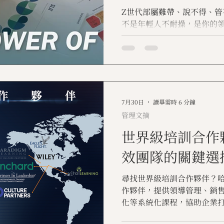
Z世代部屬難帶、說不得、管
不是年輕人不耐操，是你的
部屬狀態、對症下藥，讓每
7月30日
讀畢需時 6 分鐘
管理文摘
世界級培訓合作
效團隊的關鍵選
尋找世界級培訓合作夥伴？
作夥伴，提供領導管理、銷
化等系統化課程，協助企業
力，是台灣企業人才培訓與