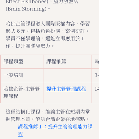
Effect Fishbones)、腦力激盪法
(Brain Storming)。
哈佛企管課程融入國際版權內容，學習
形式多元，包括角色扮演、案例研討。
學員不僅學理論，還能立即應用於工
作，提升團隊凝聚力。
課程類型
課程推薦
時數
一般培訓
3-4小時
哈佛企管-主管管
提升主管管理課程
14小時
理課程
這種結構化課程，能讓主管在短期內掌
握管理本質，解決台灣企業在地痛點。
課程推薦１：提升主管管理能力課
程