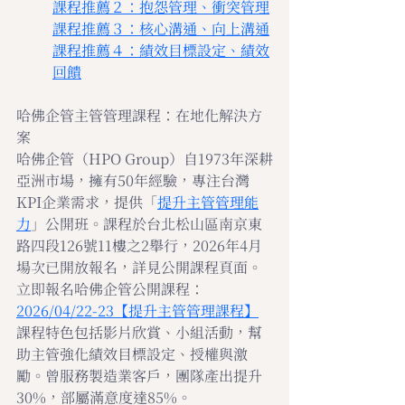
課程推薦２：
抱怨管理
、
衝突管理
課程推薦３：
核心溝通
、
向上溝通
課程推薦４：
績效目標設定
、
績效
回饋
哈佛企管主管管理課程：在地化解決方
案
哈佛企管（HPO Group）自1973年深耕
亞洲市場，擁有50年經驗，專注台灣
KPI企業需求，提供「
提升主管管理能
力
」公開班。課程於台北松山區南京東
路四段126號11樓之2舉行，2026年4月
場次已開放報名，詳見
公開課程頁面
。
立即報名哈佛企管公開課程：
2026/04/22-23【提升主管管理課程】
課程特色包括影片欣賞、小組活動，幫
助主管強化績效目標設定、授權與激
勵。曾服務製造業客戶，團隊產出提升
30%，部屬滿意度達85%。