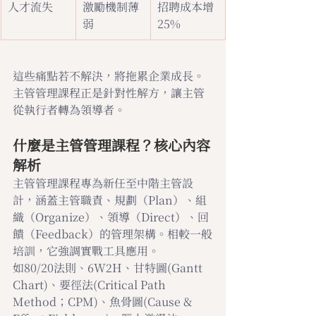
人才流失
激勵機制薄
招聘成本增
弱
25%
這些痛點若不解決，將拖累企業成長。
主管管理課程正是針對性解方，讓主管
從執行者轉為領導者。
什麼是主管管理課程？核心內容
解析
主管管理課程專為新任至中階主管設
計，涵蓋主管職責、規劃（Plan）、組
織（Organize）、領導（Direct）、回
饋（Feedback）的管理架構。相較一般
培訓，它強調實戰工具應用。
如80/20法則、6W2H、甘特圖(Gantt 
Chart)、要徑法(Critical Path 
Method；CPM)、魚骨圖(Cause & 