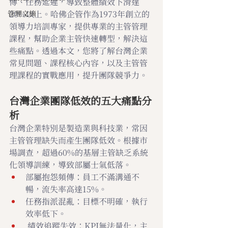
傳、任務延遲，導致整體績效下滑達
管理文摘
20%以上。哈佛企管作為1973年創立的
領導力培訓專家，提供專業的主管管理
課程，幫助企業主管快速轉型，解決這
些痛點。透過本文，您將了解台灣企業
常見問題、課程核心內容，以及主管管
理課程的實戰應用，提升團隊競爭力。
台灣企業團隊低效的五大痛點分
析
台灣企業特別是製造業與科技業，常因
主管管理缺失而產生團隊低效。根據市
場調查，超過60%的基層主管缺乏系統
化領導訓練，導致部屬士氣低落。
部屬抱怨頻傳：員工不滿溝通不
暢，流失率高達15%。
任務指派混亂：目標不明確，執行
效率低下。
 績效追蹤失效：KPI無法量化，主