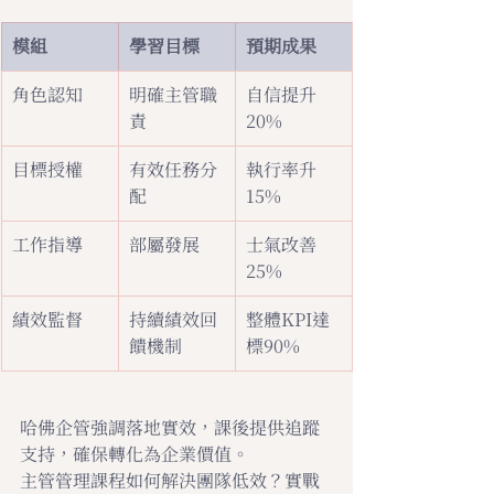
模組
學習目標
預期成果
角色認知
明確主管職
自信提升
責
20%
目標授權
有效任務分
執行率升
配
15%
工作指導
部屬發展
士氣改善
25%
績效監督
持續績效回
整體KPI達
饋機制
標90%
哈佛企管強調落地實效，課後提供追蹤
支持，確保轉化為企業價值。
主管管理課程如何解決團隊低效？實戰