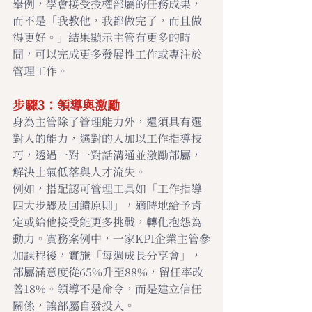
舉例，學會接受授權部屬的任務成果，
而不是「我教他，我都做完了，而且做
得更好。」結果顯示主管有更多的時
間，可以完成更多發展性工作或專注於
管理工作。
步驟3：領導與激勵
身為主管除了管理能力外，還須具有選
對人的能力，選對的人加以工作指導技
巧，透過一對一對話溝通並激勵部屬，
解決士氣低落與人才流失。
例如，搭配認可管理工具如「工作指導
四大步驟及回饋原則」，適時地給予肯
定或給他接受能更多挑戰，轉化抱怨為
動力。實務案例中，一家KPI企業主管參
加課程後，實施「每週成長分享會」，
部屬滿意度從65%升至88%，留任率改
善18%。領導不是命令，而是建立信任
關係，讓部屬自發投入。