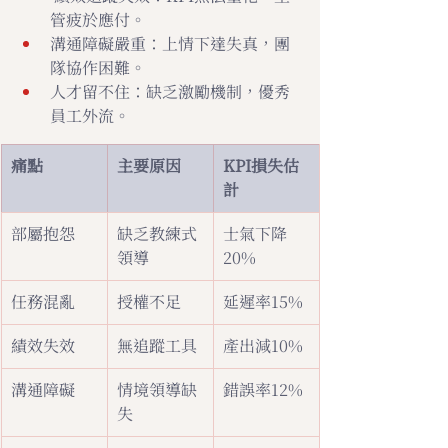
管疲於應付。
溝通障礙嚴重：上情下達失真，團
隊協作困難。
人才留不住：缺乏激勵機制，優秀
員工外流。
痛點
主要原因
KPI損失估
計
部屬抱怨
缺乏教練式
士氣下降
領導
20%
任務混亂
授權不足
延遲率15%
績效失效
無追蹤工具
產出減10%
溝通障礙
情境領導缺
錯誤率12%
失