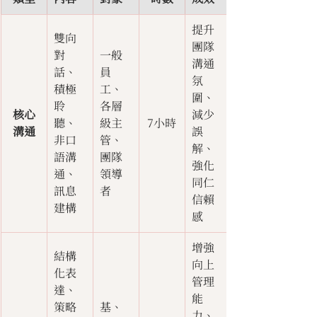
提升
雙向
團隊
對
一般
溝通
話、
員
氛
積極
工、
圍、
聆
各層
核心
減少
聽、
級主
7小時
溝通
誤
非口
管、
解、
語溝
團隊
強化
通、
領導
同仁
訊息
者
信賴
建構
感
增強
結構
向上
化表
管理
達、
能
策略
基、
力、