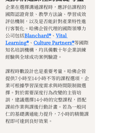
企業在選擇溝通課程時，應評估課程的
國際認證背景、教學方法論、學習成效
評估機制，以及是否能針對產業特性進
行客製化。哈佛企管代理的國際領導力
公司包括
Blanchard®
、
Vital 
Learning®
、
Culture Partners®
等國際
知名培訓機構，均具備數十年企業訓練
經驗與全球成功案例驗證。
課程時數設計也是重要考量。哈佛企管
提供7小時至14小時不等的課程選項，企
業可根據學習深度需求與時間限制做選
擇。對於需要深度行為改變的主管培
訓，建議選擇14小時的完整課程，搭配
課前作業與課後行動計畫。若為一般同
仁的基礎溝通能力提升，7小時的精簡課
程即可達到良好效果。