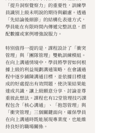
「提升洞察覺察力」的重要性，訓練學
員識別上級未明說的期待與顧慮。透過
「先結論後細節」的結構化表達方式，
學員能在有限時間內傳遞完整訊息，搭
配數據或案例增強說服力。
特別值得一提的是，課程設計了「衝突
管理」與「團隊管理」雙軌訓練模組。
在向上溝通情境中，學員將學習如何根
據上級的利益規劃溝通策略，在會議過
程中逐步鋪陳溝通目標，並依據目標達
成的好處提出有效問題，使決策結果能
達成共識，讓上級願意分享、討論並尊
重彼此想法。課程也有12堂管理技巧課
程包含「核心溝通」、「抱怨管理」與
「衝突管理」三個關鍵面向，確保學員
在向上溝通時既能展現專業度，也能維
持良好的職場關係。