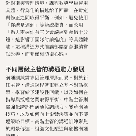
針對衝突管理情境，課程教導學員運用
具體、行為化的描述給予回饋，在肯定
與修正之間取得平衡。例如，避免使用
「你總是遲到」等籠統指責，而改用
「過去兩週你有三次會議遲到超過十分
鐘，這影響了團隊討論進度」等具體陳
述。這種溝通方式能讓部屬願意繼續嘗
試改善，而非僅剩防衛心態。
不同層級主管的溝通能力發展
溝通訓練需求因管理層級而異。對於新
任主管，溝通課程著重建立基本對話框
架、學習給予建設性回饋，以及如何在
指導與授權之間取得平衡。中階主管則
需強化跨部門溝通協調能力、變革溝通
技巧，以及如何向上影響決策並向下傳
遞策略目標。高階主管的溝通訓練聚焦
於願景傳達、組織文化塑造與危機溝通
管理。