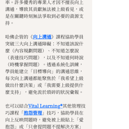
率。許多優秀的專業人才因不擅長向上
溝通，導致其貢獻無法被上級看見，或
是在關鍵時刻無法爭取到必要的資源支
持。
哈佛企管的《
向上溝通
》課程協助學員
突破三大向上溝通障礙：不知道該說什
麼（內容規劃問題）、不知道怎麼說
（表達技巧問題），以及不知道何時說
（時機掌握問題）。透過系統化訓練，
學員能建立「目標導向」的溝通思維，
每次向上溝通都能聚焦於「我希望上級
做出什麼決策」或「我需要上級提供什
麼支持」，避免流於瑣碎的狀況彙報。
也可以結合
Vital Learning®
其他管理技
巧課程「
抱怨管理
」技巧，協助學員在
向上反映問題時，避免被上級貼上「愛
抱怨」或「只會提問題不提解決方案」