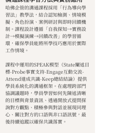
哈佛企管的溝通課程採用「行為導向學
習法」教學法，結合認知檢測、情境模
擬、角色扮演、案例研討與即時回饋機
制。課程設計遵循「自我探知→實務設
計→模擬演練→回饋改善」的學習循
環，確保學員能將所學技巧應用於實際
工作情境。
課程中運用的SPEAK模型（State闡述目
標-Probe事實支持-Engage互動交流-
Attend達成共識-Keep總結結論）提供
學員系統化的溝通框架。在處理跨部門
協調議題時，學員學習如何先陳述清晰
的目標與背景資訊、透過開放式提問探
詢對方觀點、積極參與對話並展現同理
心、關注對方的口語與非口語訊號，最
後持續追蹤以確保共識落實。