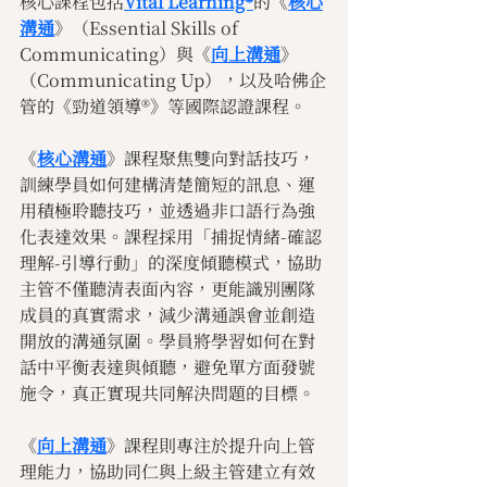
核心課程包括
Vital Learning®
的《
核心
溝通
》（Essential Skills of 
Communicating）與《
向上溝通
》
（Communicating Up），以及哈佛企
管的《勁道領導®》等國際認證課程。
《
核心溝通
》課程聚焦雙向對話技巧，
訓練學員如何建構清楚簡短的訊息、運
用積極聆聽技巧，並透過非口語行為強
化表達效果。課程採用「捕捉情緒-確認
理解-引導行動」的深度傾聽模式，協助
主管不僅聽清表面內容，更能識別團隊
成員的真實需求，減少溝通誤會並創造
開放的溝通氛圍。學員將學習如何在對
話中平衡表達與傾聽，避免單方面發號
施令，真正實現共同解決問題的目標。
《
向上溝通
》課程則專注於提升向上管
理能力，協助同仁與上級主管建立有效