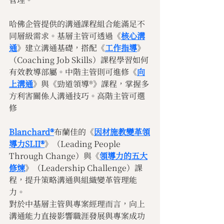
哈佛企管提供的溝通課程組合能滿足不
同層級需求。基層主管可透過《
核心溝
通
》建立溝通基礎，搭配《
工作指導
》
（Coaching Job Skills）課程學習如何
有效教導部屬。中階主管則可進修《
向
上溝通
》與《勁道領導®》課程，掌握多
方利害關係人溝通技巧。高階主管可選
修
Blanchard®
布蘭佳的《
因材施教變革領
導力SLII®
》（Leading People 
Through Change）與《
領導力的五大
修煉
》（Leadership Challenge）課
程，提升策略溝通與組織變革管理能
力。
對於中基層主管與專案經理而言，向上
溝通能力直接影響職涯發展與專案成功