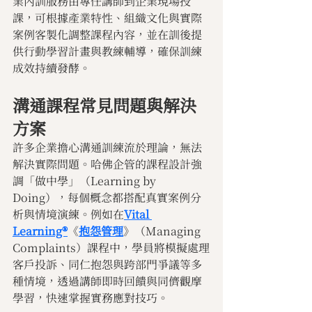
業內訓服務由專任講師到企業現場授
課，可根據產業特性、組織文化與實際
案例客製化調整課程內容，並在訓後提
供行動學習計畫與教練輔導，確保訓練
成效持續發酵。
溝通課程常見問題與解決
方案
許多企業擔心溝通訓練流於理論，無法
解決實際問題。哈佛企管的課程設計強
調「做中學」（Learning by 
Doing），每個概念都搭配真實案例分
析與情境演練。例如在
Vital 
Learning®
《
抱怨管理
》（Managing 
Complaints）課程中，學員將模擬處理
客戶投訴、同仁抱怨與跨部門爭議等多
種情境，透過講師即時回饋與同儕觀摩
學習，快速掌握實務應對技巧。