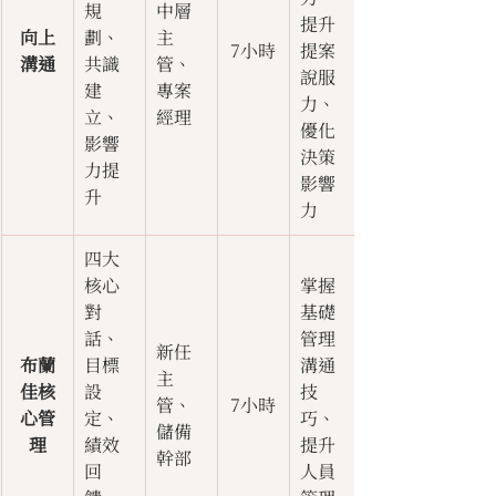
規
中層
提升
向上
劃、
主
7小時
提案
溝通
共識
管、
說服
建
專案
力、
立、
經理
優化
影響
決策
力提
影響
升
力
四大
核心
掌握
對
基礎
話、
管理
新任
布蘭
目標
溝通
主
佳核
設
技
管、
7小時
心管
定、
巧、
儲備
理
績效
提升
幹部
回
人員