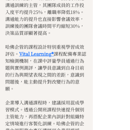
溝通訓練的主管，其團隊成員的工作投
入度平均提升25%，離職率降低18%。
溝通能力的提升也直接影響會議效率，
訓練後的團隊會議時間平均縮短30%，
決策品質卻顯著提高。
哈佛企管的課程設計特別重視學習成效
評估。
Vital Learning®
課程配備專業認
知檢測機制，在課中評量學員通過行為
題與實例測評，讓學員意識到自身目前
的行為與期望表現之間的差距，意識到
問題後，能主動提升對改變行為的意
願。
企業導入溝通課程時，建議採用混成學
習模式。透過公開班課程快速提升個別
主管能力，再搭配企業內訓針對組織特
定情境進行客製化訓練。哈佛企管的企