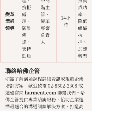
理、
中高
推動
抗拒
階主
成功
變革
處
管、
率、
14小
溝通
理、
變革
降低
時
領導
願景
專案
組織
傳
負責
抗
達、
人
拒、
支持
加速
動員
轉型
聯絡哈佛企管 
如需了解溝通課程詳細資訊或規劃企業
培訓方案，歡迎致電 02-8502-2308 或
透過官網
harment.com
 聯絡我們。哈
佛企管提供專業諮詢服務，協助企業選
擇最適合的溝通訓練解決方案，打造高
效溝通的卓越團隊。
課程推薦：