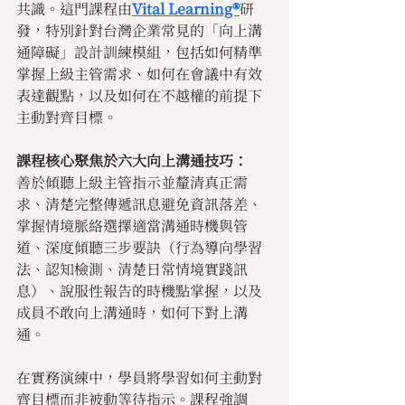
共識。這門課程由
Vital Learning®
研
發，特別針對台灣企業常見的「向上溝
通障礙」設計訓練模組，包括如何精準
掌握上級主管需求、如何在會議中有效
表達觀點，以及如何在不越權的前提下
主動對齊目標。
課程核心聚焦於六大向上溝通技巧：
善於傾聽上級主管指示並釐清真正需
求、清楚完整傳遞訊息避免資訊落差、
掌握情境脈絡選擇適當溝通時機與管
道、深度傾聽三步要訣（行為導向學習
法、認知檢測、清楚日常情境實踐訊
息）、說服性報告的時機點掌握，以及
成員不敢向上溝通時，如何下對上溝
通。
在實務演練中，學員將學習如何主動對
齊目標而非被動等待指示。課程強調