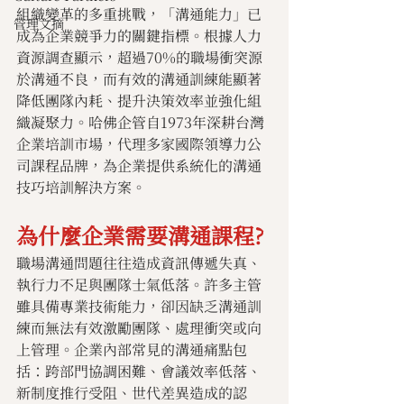
組織變革的多重挑戰，「溝通能力」已
管理文摘
成為企業競爭力的關鍵指標。根據人力
資源調查顯示，超過70%的職場衝突源
於溝通不良，而有效的溝通訓練能顯著
降低團隊內耗、提升決策效率並強化組
織凝聚力。哈佛企管自1973年深耕台灣
企業培訓市場，代理多家國際領導力公
司課程品牌，為企業提供系統化的溝通
技巧培訓解決方案。
為什麼企業需要溝通課程?
職場溝通問題往往造成資訊傳遞失真、
執行力不足與團隊士氣低落。許多主管
雖具備專業技術能力，卻因缺乏溝通訓
練而無法有效激勵團隊、處理衝突或向
上管理。企業內部常見的溝通痛點包
括：跨部門協調困難、會議效率低落、
新制度推行受阻、世代差異造成的認