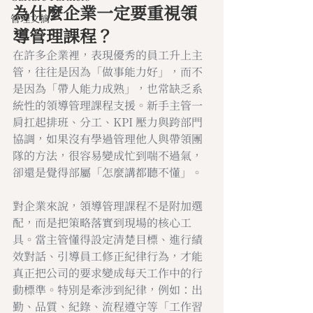
為什麼企業一定要重視領
管理文摘
導管理課程？
在許多企業裡，表現優秀的員工升上主
管，往往是因為「做事能力好」，而不
是因為「帶人能力成熟」，也常缺乏系
統性的領導管理課程支援。新手主管一
肩扛起排班、分工、KPI 壓力與跨部門
協調，如果沒有學過管理他人與帶領團
隊的方法，很容易變成忙到喘不過氣，
卻還是覺得部屬「怎麼講都聽不懂」。
對企業來說，領導管理課程不是附加選
配，而是把策略落實到現場的核心工
具。當主管懂得設定清楚目標、進行績
效對話、引導員工修正紀律行為，才能
真正把公司的要求變成每天工作中的行
動標準。特別是牽涉到紀律，例如：出
勤、品質、紀錄、流程遵守等「工作習