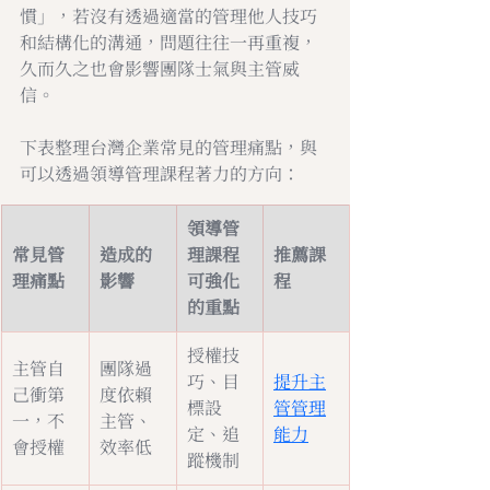
慣」，若沒有透過適當的管理他人技巧
和結構化的溝通，問題往往一再重複，
久而久之也會影響團隊士氣與主管威
信。
下表整理台灣企業常見的管理痛點，與
可以透過領導管理課程著力的方向：
領導管
常見管
造成的
理課程
推薦課
理痛點
影響
可強化
程
的重點
授權技
主管自
團隊過
巧、目
提升主
己衝第
度依賴
標設
管管理
一，不
主管、
定、追
能力
會授權
效率低
蹤機制