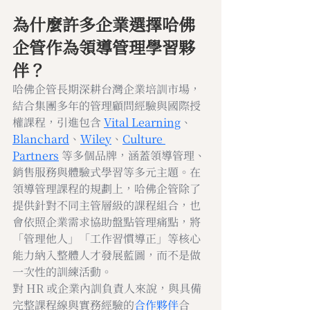
為什麼許多企業選擇哈佛
企管作為領導管理學習夥
伴？
哈佛企管長期深耕台灣企業培訓市場，
結合集團多年的管理顧問經驗與國際授
權課程，引進包含 
Vital Learning
、
Blanchard
、
Wiley
、
Culture 
Partners
 等多個品牌，涵蓋領導管理、
銷售服務與體驗式學習等多元主題。在
領導管理課程的規劃上，哈佛企管除了
提供針對不同主管層級的課程組合，也
會依照企業需求協助盤點管理痛點，將
「管理他人」「工作習慣導正」等核心
能力納入整體人才發展藍圖，而不是做
一次性的訓練活動。
對 HR 或企業內訓負責人來說，與具備
完整課程線與實務經驗的
合作夥伴
合