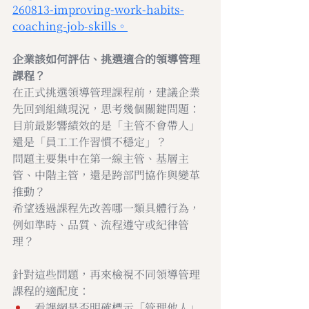
260813-improving-work-habits-
coaching-job-skills。
企業該如何評估、挑選適合的領導管理
課程？
在正式挑選領導管理課程前，建議企業
先回到組織現況，思考幾個關鍵問題：
目前最影響績效的是「主管不會帶人」
還是「員工工作習慣不穩定」？
問題主要集中在第一線主管、基層主
管、中階主管，還是跨部門協作與變革
推動？
希望透過課程先改善哪一類具體行為，
例如準時、品質、流程遵守或紀律管
理？
針對這些問題，再來檢視不同領導管理
課程的適配度：
看課綱是否明確標示「管理他人」