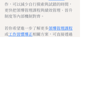
作，可以減少自行摸索與試錯的時間，
更快把領導管理課程與績效管理、晉升
制度等內部機制對齊。
若你希望進一步了解更多
領導管理課程
或
工作習慣導正
相關方案，可直接透過
哈佛企管官方網站取得更完整資訊與聯
絡方式：
https://www.harment.com/
。
管理文摘
最新文章
查看全部