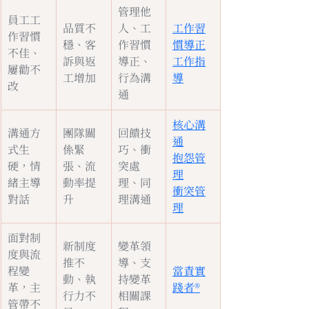
管理他
員工工
品質不
人、工
工作習
作習慣
穩、客
作習慣
慣導正
不佳、
訴與返
導正、
工作指
屢勸不
工增加
行為溝
導
改
通
核心溝
溝通方
團隊關
回饋技
通
式生
係緊
巧、衝
抱怨管
硬，情
張、流
突處
理
緒主導
動率提
理、同
衝突管
對話
升
理溝通
理
面對制
新制度
變革領
度與流
推不
導、支
程變
當責實
動、執
持變革
革，主
踐者®
行力不
相關課
管帶不