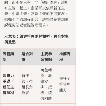
線，而不是只有一門「通用課程」讓所
有主管一起上。企業可以依照新任主
管、中階主管、高階主管的不同狀況，
選擇不同的課程組合，讓整體企業訓練
課程更貼近實際管理需求。
示意表：領導管理課程類型、適合對象
與重點
課程類
適合對
主要學
推薦課
型
象
習重點
程
角色轉
領導力
新任主
換、計
提升主
基礎／
管、帶
畫安
管管理
新任主
組長角
排、授
能力
管課程
色者
權、績
效回饋