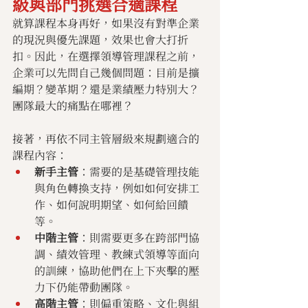
級與部門挑選合適課程
就算課程本身再好，如果沒有對準企業
的現況與優先課題，效果也會大打折
扣。因此，在選擇領導管理課程之前，
企業可以先問自己幾個問題：目前是擴
編期？變革期？還是業績壓力特別大？
團隊最大的痛點在哪裡？
接著，再依不同主管層級來規劃適合的
課程內容：
新手主管
：需要的是基礎管理技能
與角色轉換支持，例如如何安排工
作、如何說明期望、如何給回饋
等。
中階主管
：則需要更多在跨部門協
調、績效管理、教練式領導等面向
的訓練，協助他們在上下夾擊的壓
力下仍能帶動團隊。
高階主管
：則偏重策略、文化與組