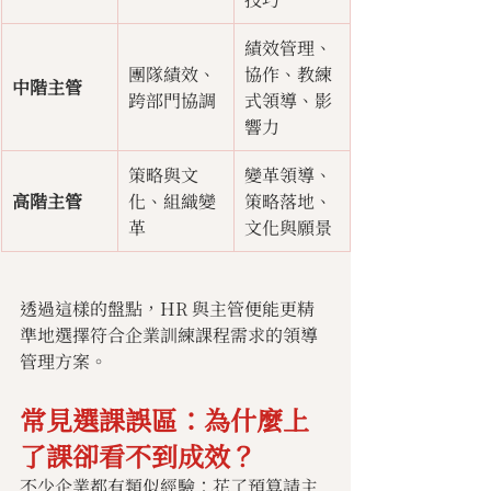
績效管理、
團隊績效、
協作、教練
中階主管
跨部門協調
式領導、影
響力
策略與文
變革領導、
高階主管
化、組織變
策略落地、
革
文化與願景
透過這樣的盤點，HR 與主管便能更精
準地選擇符合企業訓練課程需求的領導
管理方案。
常見選課誤區：為什麼上
了課卻看不到成效？
不少企業都有類似經驗：花了預算請主