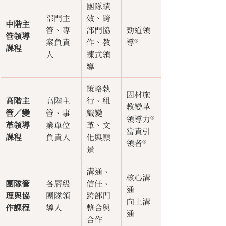
團隊績
部門主
效、跨
中階主
管、專
部門協
勁道領
管領導
案負責
作、教
導®
課程
人
練式領
導
策略執
因材施
高階主
高階主
行、組
教變革
管／變
管、事
織變
領導力®
革領導
業單位
革、文
當責引
課程
負責人
化與願
領者®
景
溝通、
核心溝
團隊管
各層級
信任、
通
理與協
團隊領
跨部門
向上溝
作課程
導人
整合與
通
合作