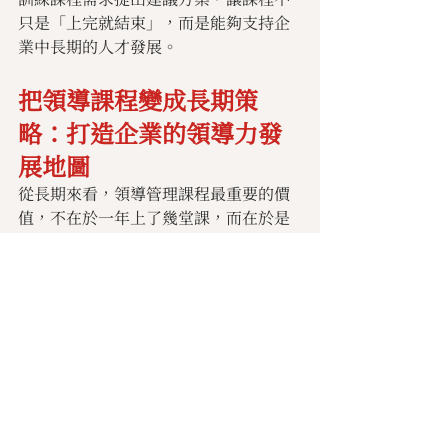
只是「上完就結束」，而是能夠支持企
業中長期的人才發展。
把領導課程變成長期策
略：打造企業的領導力發
展地圖
從長期來看，領導管理課程最重要的價
值，不在於一年上了幾堂課，而在於是
否幫企業建立起一條清楚的領導力發展
道路。這條路徑通常會從「自我管理」
開始，逐步發展到「帶領個人與團
隊」，再到「影響整個組織與文化」，
讓主管在不同階段都有對應的學習與成
長。
對 HR 與企業主管而言，可以把這件事
視為一個一至多年的規劃：先釐清企業