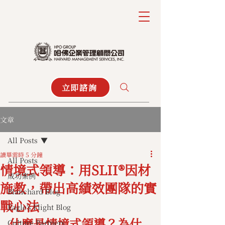
立即諮詢
文章
All Posts
讀畢需時 5 分鐘
All Posts
情境式領導：用SLII®因材
成功案例
施教，帶出高績效團隊的實
Blanchard Blog
戰心法
Eagle's Flight Blog
什麼是情境式領導？為什
Culture Partners