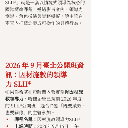
SLII®」就是一套以情境式領導為核心的
國際標準課程，透過影片案例、領導力
測評、角色扮演與實務模擬，讓主管在
兩天內把概念變成可操作的具體行為。
2026 年 9 月臺北公開班資
訊：因材施教的領導
力 SLII® 
如果你希望在短時間內紮實掌握
因材施
教領導力
，哈佛企管已規劃 2026 年度
的 SLII®公開班，適合希望「既要績效，
也要關係」的主管參加。
課程名稱：
因材施教領導力SLII®
上課時間：
2026年9月16日 上午