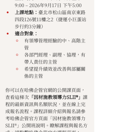
9:00 – 2026年9月17日 下午5:00
上課地點：
臺北市松山區南京東路
四段126號11樓之2（捷運小巨蛋站
步行約3分鐘）
適合對象：
有領導管理經驗的中、高階主
管
各部門經理、副理、協理，有
帶人責任的主管
希望提升績效並改善與部屬關
係的主管
你可以在哈佛企管官網的公開課頁面，
查看這梯次
「因材施教領導力SLII®」
課
程的最新資訊與名額狀況，並在線上完
成報名流程。課程詳細介紹與報名請參
考哈佛企管官方頁面「因材施教領導力
SLII®」公開班說明。瞭解課程與報名方