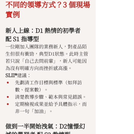
不同的領導方式？3 個現場
實例
新人上線：D1 熱情的初學者
配 S1 指導型
一位剛加入團隊的業務新人，對產品陌
生但很有衝勁，典型D1狀態。此時主管
若只說「自己去問前輩」，新人可能因
為沒有明確方向而挫折感高漲。
SLII®
建議：
先劃清工作目標與標準（如拜訪
數、提案數）。
清楚教導步驟、範本與常見錯誤。
定期檢視成果並給予具體指示，而
非一句「加油」。
做到一半開始洩氣：D2憧憬幻