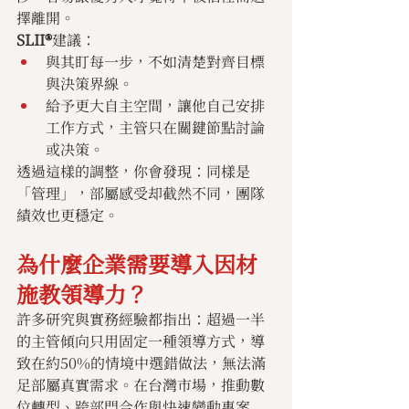
擇離開。
SLII®
建議：
與其盯每一步，不如清楚對齊目標
與決策界線。
給予更大自主空間，讓他自己安排
工作方式，主管只在關鍵節點討論
或决策。
透過這樣的調整，你會發現：同樣是
「管理」，部屬感受却截然不同，團隊
績效也更穩定。
為什麼企業需要導入因材
施教領導力？
許多研究與實務經驗都指出：超過一半
的主管傾向只用固定一種領導方式，導
致在約50%的情境中選錯做法，無法滿
足部屬真實需求。在台灣市場，推動數
位轉型、跨部門合作與快速變動專案