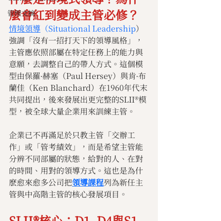
麼會紅到變成主管必修？
管理文摘
情境領導
（Situational Leadership
）
強調「沒有一招打天下的領導風格」，
主管應依照部屬在特定任務上的能力與
意願，去調整自己的帶人方式。這個模
型由保羅∙赫塞（Paul Hersey）與肯∙布
蘭佳（Ken Blanchard）在1960年代末
共同提出，後來發展出更完整的SLII®模
型，被全球大量企業用來訓練主管。
企業已不再滿足於只教主管「交辦工
作」或「管考績效」，而是希望主管能
分辨不同部屬的狀態，給對的人、在對
的時間、用對的領導方式。這也是為什
麽愈來愈多公司把
領導課程
列為新任主
管與中高階主管的核心發展項目。
SLII®核心：D1–D4與S1–