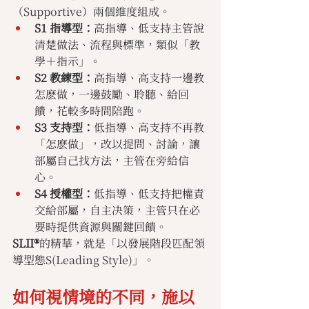
（Supportive）兩個維度組成。
S1 指導型：
高指導、低支持主管說
清楚做法、流程與標準，類似「教
學＋指示」。
S2 教練型：
高指導、高支持一邊教
怎麽做，一邊鼓勵、聆聽、給回
饋，花較多時間陪跑。
S3 支持型：
低指導、高支持不再教
「怎麽做」，改以提問、討論，讓
部屬自己找方法，主管在旁給信
心。
S4 授權型：
低指導、低支持把權責
交給部屬，自主决策，主管只在必
要時提供資源與關鍵回饋。
SLII®
的精華，就是「以發展階段匹配領
導型態S(Leading Style)」。
如何視情境的不同，施以