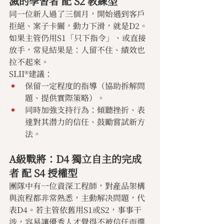
滅的學習者 配 S2 教練型
同一位新人過了三個月，開始遇到客戶
拒絕、案子卡關，動力下滑，就是D2。
如果主管仍用S1「只下指令」、或直接
放手，常見結果是：人留不住、績效也
拉不起來。
SLII®建議：
保留一定程度的指導（協助拆解問
題、提供實際策略）。
同時加強支持行為：傾聽挫折、表
達對其潜力的信任、鼓勵嘗試新方
法。
A級戰將：D4 獨立自主的完成
者 配 S4 授權型
團隊中有一位資深工程師，對産品架構
與流程都非常熟悉，主動解决問題，代
表D4。若主管依舊用S1或S2，事事干
涉，容易讓優秀人才覺得不被信任而選