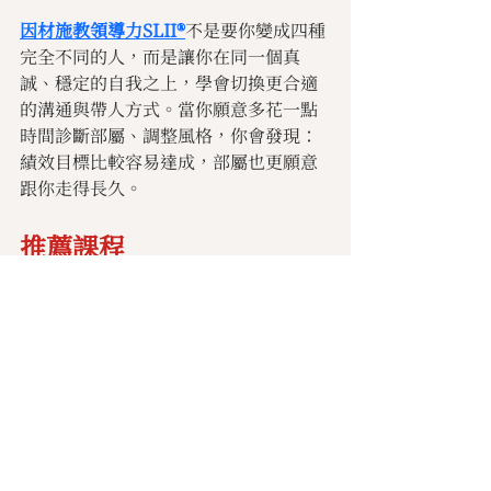
因材施教領導力SLII®
不是要你變成四種
完全不同的人，而是讓你在同一個真
誠、穩定的自我之上，學會切換更合適
的溝通與帶人方式。當你願意多花一點
時間診斷部屬、調整風格，你會發現：
績效目標比較容易達成，部屬也更願意
跟你走得長久。
推薦課程
因材施教領導力SLII®
因材施教團隊領導力SLII®
因材施教自我領導力SLII®
管理文摘