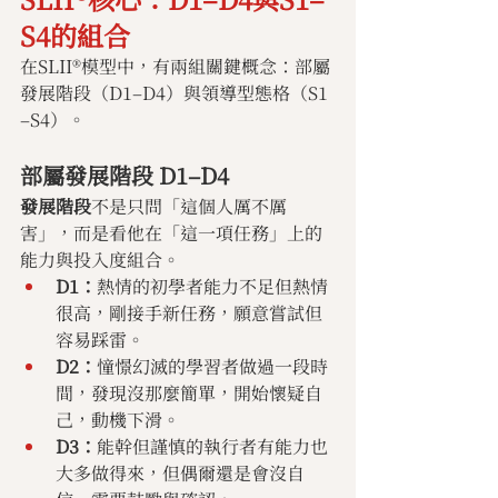
S4的組合
在SLII®模型中，有兩組關鍵概念：部屬
發展階段（D1–D4）與領導型態格（S1
–S4）。
部屬發展階段 D1–D4
發展階段
不是只問「這個人厲不厲
害」，而是看他在「這一項任務」上的
能力與投入度組合。
D1：
熱情的初學者能力不足但熱情
很高，剛接手新任務，願意嘗試但
容易踩雷。
D2：
憧憬幻滅的學習者做過一段時
間，發現沒那麼簡單，開始懷疑自
己，動機下滑。
D3：
能幹但謹慎的執行者有能力也
大多做得來，但偶爾還是會沒自