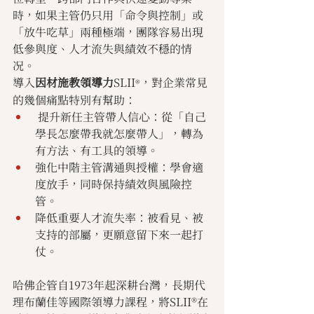
時，如果主管仍只用「命令與控制」或
「放牛吃草」兩種極端，團隊容易出現
低參與度、人才流失與績效不穩的情
况。
導入
因材施教領導力
SLII
，對企業常見
®
的幾個痛點特別有幫助：
 提升新任主管帶人信心：從「自己
學長怎麼帶我就怎麼帶人」，轉為
有方法、有工具的領導。
強化中階主管溝通與授權：學會適
度放手，同時保持績效與風險控
管。
降低重要人才流失率：被看見、被
支持的部屬，更願意留下來一起打
仗。
哈佛企管自1973年起深耕台灣，長期代
理布蘭佳等國際領導力課程，將SLII®在