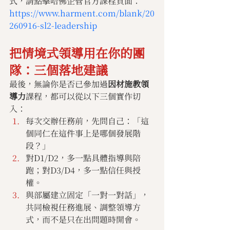
式，請點擊哈佛企管官方課程頁面：
https://www.harment.com/blank/20
260916-sl2-leadership
把情境式領導用在你的團
隊：三個落地建議
最後，無論你是否已參加過
因材施教領
導力
課程，都可以從以下三個實作切
入：
每次交辦任務前，先問自己：「這
個同仁在這件事上是哪個發展階
段？」
對D1/D2，多一點具體指導與陪
跑；對D3/D4，多一點信任與授
權。
與部屬建立固定「一對一對話」，
共同檢視任務進展、調整領導方
式，而不是只在出問題時開會。