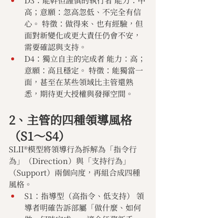
D3：能幹但謹慎的執行者 能力：中
高；意願：忽高忽低、不完全有信
心。 特徵：做得來、也有經驗，但
面對新變化或更大責任仍會不安，
需要確認與支持。
D4：獨立自主的完成者 能力：高；
意願：高且穩定。 特徵：能獨當一
面，甚至在某些領域比主管還熟
悉，期待更大授權與發揮空間。
2、主管的四種領導風格
（S1～S4）
SLII®模型將領導行為拆解為「指令行
為」（Direction）與「支持行為」
（Support）兩個向度，再組合成四種
風格。
S1：指導型（高指令、低支持） 領
導者明確告訴部屬「做什麼、如何