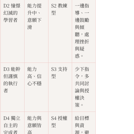
D2 憧憬
能力提
S2 教練
一邊指
幻滅的
升中、
型
導、一
學習者
意願下
邊鼓勵
滑
與傾
聽，處
理挫折
與疑
惑。
D3 能幹
能力
S3 支持
少下指
但謹慎
高、信
型
令，多
的執行
心不穩
共同討
者
論與授
權決
策。
D4 獨立
能力與
S4 授權
給目標
自主的
意願皆
型
與資
完成者
高
源，避