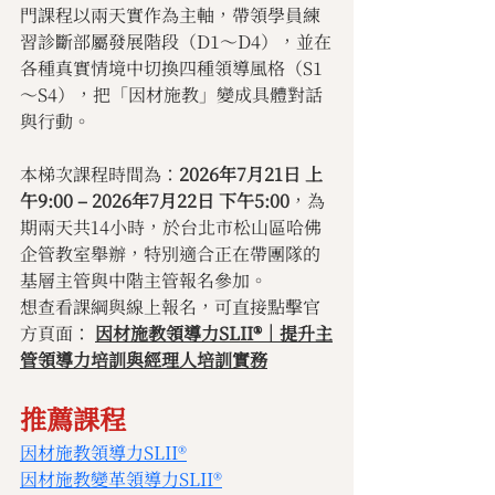
門課程以兩天實作為主軸，帶領學員練
習診斷部屬發展階段（D1～D4），並在
各種真實情境中切換四種領導風格（S1
～S4），把「因材施教」變成具體對話
與行動。
本梯次課程時間為：
2026年7月21日 上
午9:00 – 2026年7月22日 下午5:00
，為
期兩天共14小時，於台北市松山區哈佛
企管教室舉辦，特別適合正在帶團隊的
基層主管與中階主管報名參加。
想查看課綱與線上報名，可直接點擊官
方頁面：
因材施教領導力SLII®｜提升主
管領導力培訓與經理人培訓實務
推薦課程
因材施教領導力SLII®
因材施教變革領導力SLII®