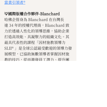
當責引領者®
💡國際版權合作夥伴-Blanchard
哈佛企管身為 Blanchard 在台灣長
達 34 年的授權代理商，Blanchard 致
力於透過人性化的領導思維，協助企業
打造高效能、具凝聚力的組織文化。其
最具代表性的課程「因材施教領導力
SLII® 」是全球公認最受歡迎的領導力發
展模型，已協助無數領導者掌握因材施
教的技巧，從而激發員工潛力、提升團
隊績效。
https://www.harment.com/partners
/blanchard
💡
國際版權合作夥伴- Partners In 
Leadership
「Partners In Leadership」成立
於 1989 年，是全球知名的管理顧問與培