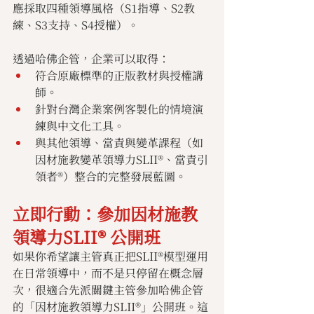
應採取四種領導風格（S1指導、S2教
練、S3支持、S4授權）。
透過哈佛企管，企業可以取得：
符合原廠標準的正版教材與授權講
師。
針對台灣企業案例客製化的情境演
練與中文化工具。
與其他領導、當責與變革課程（如
因材施教變革領導力SLII®、當責引
領者®）整合的完整發展藍圖。
立即行動：參加因材施教
領導力SLII® 公開班
如果你希望讓主管真正把SLII®模型運用
在日常領導中，而不是只停留在概念層
次，很適合先派關鍵主管參加哈佛企管
的「因材施教領導力SLII®」公開班。這