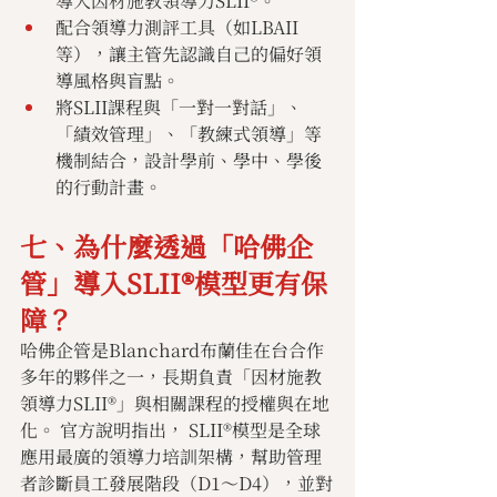
導入因材施教領導力SLII®。
配合領導力測評工具（如LBAII
等），讓主管先認識自己的偏好領
導風格與盲點。
將SLII課程與「一對一對話」、
「績效管理」、「教練式領導」等
機制結合，設計學前、學中、學後
的行動計畫。
七、為什麼透過「哈佛企
管」導入SLII®模型更有保
障？
哈佛企管是Blanchard布蘭佳在台合作
多年的夥伴之一，長期負責「因材施教
領導力SLII®」與相關課程的授權與在地
化。 官方說明指出， SLII®模型是全球
應用最廣的領導力培訓架構，幫助管理
者診斷員工發展階段（D1～D4），並對