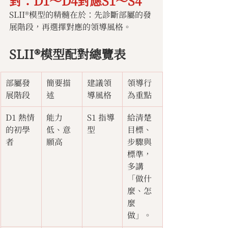
對：D1～D4對應S1～S4
SLII®模型的精髓在於：先診斷部屬的發
展階段，再選擇對應的領導風格。
SLII®模型配對總覽表
部屬發
簡要描
建議領
領導行
展階段
述
導風格
為重點
D1 熱情
能力
S1 指導
給清楚
的初學
低、意
型
目標、
者
願高
步驟與
標準，
多講
「做什
麼、怎
麼
做」。