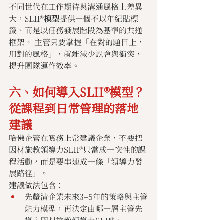
不同世代在工作期待與溝通風格上差異
大，SLII®
模型
提供一個不以年紀貼標
籤、而是以任務發展階段為基準的共通
框架。 主管只要掌握「在對的題目上，
用對的風格」，就能減少誤會與衝突，
提升團隊運作效率。
六、如何導入SLII®模型？
從課程到日常管理的落地
建議
哈佛企管在實務上常建議企業，不要把
因材施教領導力SLII®只當成一次性的課
程活動，而是要串連成一條「領導力發
展路徑」。
建議做法包含：
先釐清企業未來3–5年的策略與主管
能力模型，再決定由哪一層主管先