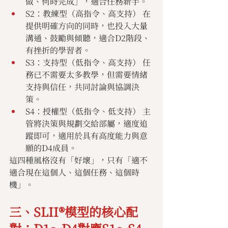
做、何時完成」，適合任務新手。
S2：教練型（高指令、高支持） 在
提供明確方向的同時，也投入大量
溝通、鼓勵與傾聽，適合D2階段、
有挫折的學習者。
S3：支持型（低指令、高支持） 任
務已不需要太多教學，但需要情緒
支持與信任，共同討論與協調決
策。
S4：授權型（低指令、低支持） 主
管將決策與規劃交給部屬，適度追
蹤即可，適用於具有高度能力與意
願的D4成員。
這四種風格沒有「好壞」，只有「適不
適合現在這個人、這個任務、這個時
機」。
三、SLII®模型的核心配