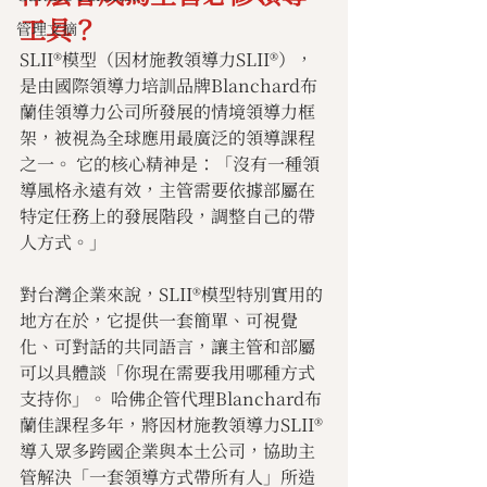
工具？
管理文摘
SLII®模型（因材施教領導力SLII®），
是由國際領導力培訓品牌Blanchard布
蘭佳領導力公司所發展的情境領導力框
架，被視為全球應用最廣泛的領導課程
之一。 它的核心精神是：「沒有一種領
導風格永遠有效，主管需要依據部屬在
特定任務上的發展階段，調整自己的帶
人方式。」
對台灣企業來說，SLII®模型特別實用的
地方在於，它提供一套簡單、可視覺
化、可對話的共同語言，讓主管和部屬
可以具體談「你現在需要我用哪種方式
支持你」。 哈佛企管代理Blanchard布
蘭佳課程多年，將因材施教領導力SLII®
導入眾多跨國企業與本土公司，協助主
管解決「一套領導方式帶所有人」所造