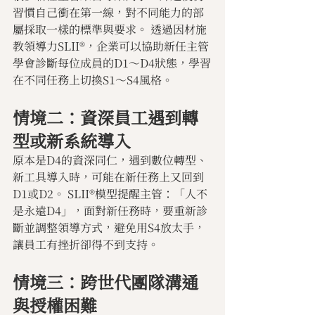
習慣自己衝在第一線，對不同能力的部
屬採取一樣的標準與要求。 透過因材施
教領導力SLII®，企業可以協助新任主管
學會診斷每位成員的D1～D4狀態，學習
在不同任務上切換S1～S4風格。
情境二：資深員工遇到轉
型或新系統導入
原本是D4的資深同仁，遇到數位轉型、
新工具導入時，可能在新任務上又回到
D1或D2。 SLII®模型提醒主管：「人不
是永遠D4」，面對新任務時，要重新診
斷並調整領導方式，避免用S4放太手，
讓員工有挫折卻得不到支持。
情境三：跨世代團隊溝通
與授權困難