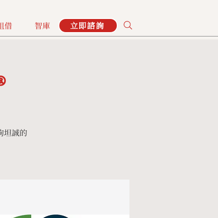
租借
智庫
立即諮詢
®
夠坦誠的