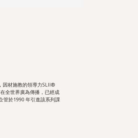
，因材施教的領導力SLII® 
4 在全世界廣為傳播，已經成
於1990 年引進該系列課