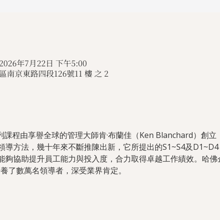
 2026年7月22日 下午5:00
南京東路四段126號11 樓 之 2
列課程由享譽全球的管理大師肯·布蘭佳（Ken Blanchard）創立
導方法，幾十年來不斷推陳出新，它所提出的S1~S4及D1~D
能夠協助提升員工能力與投入度，合力取得卓越工作績效。哈佛企管
培養了數萬名領導者，深受業界肯定。