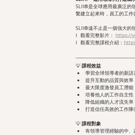
SLII®是全球應用最廣
繫建立起來時，員工的工作
SLII®遠不止是一個強大
l   觀看完整影片： 
https:/
l   觀看完整課程介紹：
http
💡 
課程效益
學習全球領導者的新語
提升互動的品質與效率
最大限度激發員工潛能
培養他人的工作自主性
降低組織的人才流失率
打造信任高效的工作隊
💡 
課程對象
有領導管理經驗的中、