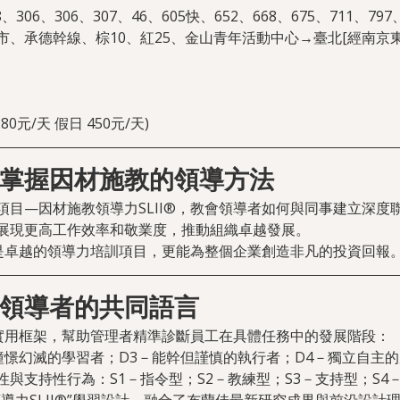
288、306、306、307、46、605快、652、668、675、711
、承德幹線、棕10、紅25、金山青年活動中心→臺北[經南京東
0元/天 假日 450元/天)
掌握因材施教的領導方法
項目—因材施教領導力SLII®，教會領導者如何與同事建立深度
展現更高工作效率和敬業度，推動組織卓越發展。
僅是卓越的領導力培訓項目，更能為整個企業創造非凡的投資回報
領導者的共同語言
的實用框架，幫助管理者精準診斷員工在具體任務中的發展階段：
憧憬幻滅的學習者；D3－能幹但謹慎的執行者；D4－獨立自主
與支持性行為：S1－指令型；S2－教練型；S3－支持型；S4