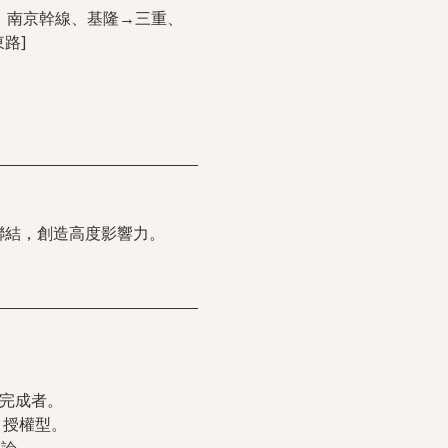
、797、南京幹線、基隆→三重、
路]
聯結，創造高度影響力。
。
的完成者。
－授權型。