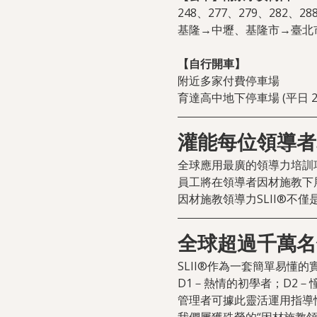
248、277、279、282、
基隆→中壢、基隆市→臺北市
【自行開車】
附近多家付費停車場
育達高中地下停車場 (平日 28
灌能每位領導者
全球應用最廣的領導力培訓
員工將在領導者因材施教下
因材施教領導力SLII®不
全球超過千萬名
SLII®作為一套簡單易懂
D1－熱情的初學者；D2－
管理者可據此靈活運用指導性