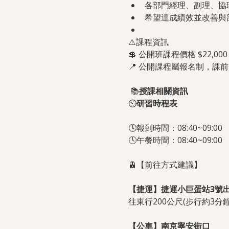
各部門經理、副理、協
希望達成績效並改善與
⚠️課程資訊
💲 公開班課程價格 $22,000
📍 公開課程屬報名制，
📚
授課相關資訊
⏲️
研習時程表
🕓報到時間：08:40~09:00
🕓午餐時間：08:40~09:00
🚊【前往方式建議】
【捷運】捷運小巨蛋站3號
往東行200公尺(步行約3分鐘
【公車】南京寧安街口