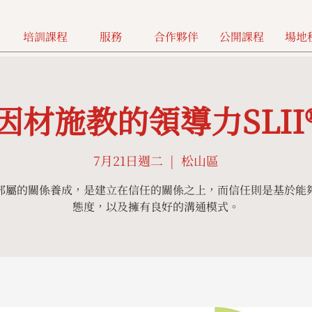
培訓課程
服務
合作夥伴
公開課程
場地
因材施教的領導力SLII
7月21日週二
  |  
松山區
部屬的關係養成，是建立在信任的關係之上，而信任則是基於能
態度，以及擁有良好的溝通模式。