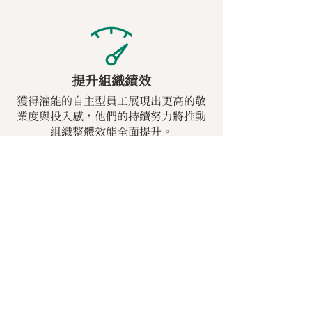
提升組織績效
獲得灌能的自主型員工展現出更高的敬
業度與投入感，他們的持續努力將推動
組織整體效能全面提升。
激勵個人當責
自我領導者無需管理者督促——他們主
動對達成個人目標與落實組織戰略承擔
全責。