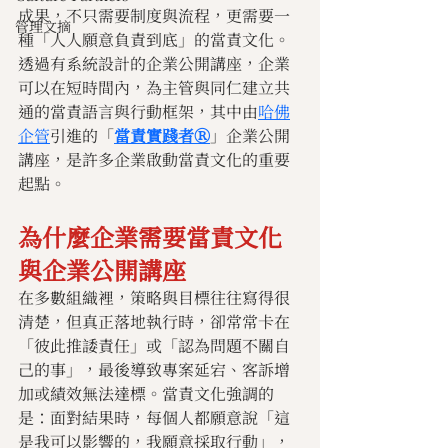
成果，不只需要制度與流程，更需要一
管理文摘
種「人人願意負責到底」的當責文化。
透過有系統設計的企業公開講座，企業
可以在短時間內，為主管與同仁建立共
通的當責語言與行動框架，其中由
哈佛
企管
引進的「
當責實踐者Ⓡ
」企業公開
講座，是許多企業啟動當責文化的重要
起點。
為什麼企業需要當責文化
與企業公開講座 
在多數組織裡，策略與目標往往寫得很
清楚，但真正落地執行時，卻常常卡在
「彼此推諉責任」或「認為問題不關自
己的事」，最後導致專案延宕、客訴增
加或績效無法達標。當責文化強調的
是：面對結果時，每個人都願意說「這
是我可以影響的，我願意採取行動」，