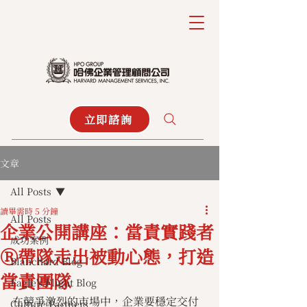
立即諮詢
文章
All Posts
讀畢需時 5 分鐘
All Posts
企業公開講座：當責實踐者
成功案例
Ⓡ帶隊走出被動心態，打造
Blanchard Blog
當責團隊
Eagle's Flight Blog
在競爭激烈的市場中，企業要穩定交付
Culture Partners