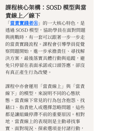
課程核心架構：SOSD 模型與當
責線上／線下
「
當責實踐者Ⓡ
」的一大核心特色，是
透過 SOSD 模型，協助學員在面對問題
與挑戰時，有一套可以跟著一步一步走
的當責實踐流程。課程會引導學員從覺
察問題開始，進一步承擔責任、尋找解
決方案，最後落實具體行動與追蹤，避
免只停留在表面承諾或口頭答應，卻沒
有真正產生行為改變。
課程中亦會運用「當責線上」與「當責
線下」的模型，來說明不同的心態狀
態。當責線下常見的行為包含抱怨、找
藉口、指責他人或選擇忽略問題，這些
都是讓組織停滯不前的重要原因。相對
地，當責線上的表現則是主動尋找事
實、面對現況、探索選項並付諸行動，