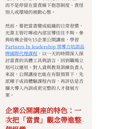
而不是停留在當責線下抱怨制度、責怪
別人或環境的被動心態。
然而，要把當責變成組織的日常習慣，
光靠主管叮嚀或內部宣導往往不夠。參
與哈佛企管9/15企業公開講座，學習
Partners In leadership 領導力培訓品
牌國際代理課程
，以一天的時間深入探
討當責的具體工具與語言，回到職場立
刻可以運用。對人資與教育訓練負責人
來說，公開講座也能在有限預算下，先
派種子成員體驗課程內容，再評估是否
擴大導入內訓或更完整的人才發展方
案。
企業公開講座的特色：一
次把「當責」觀念帶進整