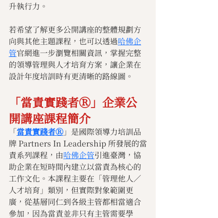
升執行力。
若希望了解更多公開講座的整體規劃方
向與其他主題課程，也可以透過
哈佛企
管
官網進一步瀏覽相關資訊，掌握完整
的領導管理與人才培育方案，讓企業在
設計年度培訓時有更清晰的路線圖。
「當責實踐者Ⓡ」企業公
開講座課程簡介
「
當責實踐者Ⓡ
」是國際領導力培訓品
牌 Partners In Leadership 所發展的當
責系列課程，由
哈佛企管
引進臺灣，協
助企業在短時間內建立以當責為核心的
工作文化。本課程主要在「管理他人／
人才培育」類別，但實際對象範圍更
廣，從基層同仁到各級主管都相當適合
參加，因為當責並非只有主管需要學