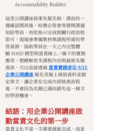
Accountability Builder
這堂公開講座採事先報名制，課前約一
週確認開班後，哈佛企管會寄發開課通
知給學員，再依指示完成相關行政流程
即可，現場會準備教材與課程所需的學
習資源，協助學員在一天之內完整體
驗 SOSD 模型與當責線上／線下的實務
應用。想瞭解更多課程內容與最新名額
資訊，可以直接透過 
當責實踐者Ⓡ 9/15 
企業公開講座
 報名頁線上填寫資料並鎖
定席次，讓企業在完成內部核准流程
後，不會因為名額已滿而錯失這一梯次
的學習機會。
結語：用企業公開講座啟
動當責文化的第一步
當責文化不是一次專案就能完成，而是