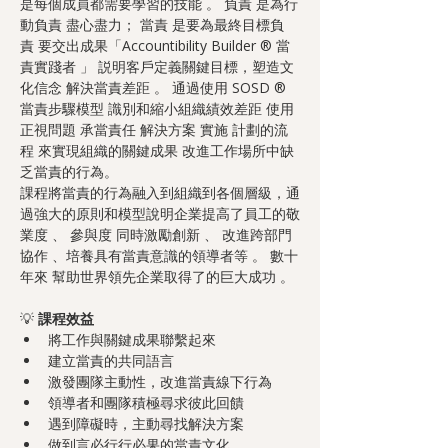
是每個成員都需要學習的技能 。 負責 是為行
動負責 盡心盡力； 當責 是要為最終目標負
責 要交出成果「Accountibility Builder ® 當
責實踐者 」 説明客戶定義關鍵目標，塑造文
化信念 解決當責差距 。 通過使用 SOSD ® 
當責步驟模型 識別和縮小組織績效差距 使用
正視問題 承當責任 解決方案 實施 計劃的流
程 來實現組織的關鍵成果 改進工作場所中缺
乏當責的行為。
課程將當責的⾏為融⼊到組織到各個層級，通
過強大的原則和模型說明企業提高了員工的敬
業度 、 參與度 同時激勵創新 、 改進跨部門
協作 、培養具有當責意識的領導者等 。 數十
年來 幫助世界領先企業取得了的巨大成功 。
💡 
課程效益
將工作與關鍵成果聯繫起來
建立當責的共同語言
激發團隊主動性，改進當責線下行為
領導者和團隊積極尋求彼此回饋
遇到障礙時，主動尋找解決方案
做到言必行行必果的當責文化