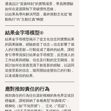
通過設計“當責時刻”的實戰場景，學員將體驗
如何在資源限制下突破慣性思維，
以結果為導向解决問題，最終推動文化從“被
動執行”向“主動扛責”轉變
結果金字塔模型®
結果金字塔模型揭示了從文化信念到實際結果
的因果鏈條。經驗創造了信念→信念影響了個
人的行動意願→行動促成了最終的結果。課程
會引導學員探討結果金字塔模型，反思個人的
工作結果與經驗、信念及行動的交互關係，並
探討如何在當責意識下創造新的經驗，以認同
並接受新的信念，隨而開始改變自己的行動，
以達成最佳的結果。
應對推卸責任的行為
推卸責任的行為往往源於模糊的角色界定或目
標偏差。課程歸納了各種典型“卸責模式”：
模糊化（如“不知所措”）、泛化（“否認”）、
轉移（“這不是我的職責”）及消極化（“觀望