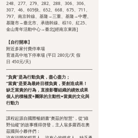
248、277、279、282、288、306、306、
307、46、605快、652、668、675、711、
797、南京幹線、基隆→三重、基隆→中壢、
基隆市→臺北市、承德幹線、棕10、紅25、
金山青年活動中心→臺北[經南京東路]
【自行開車】
附近多家付費停車場
育達高中地下停車場 (平日 280元/天 假
日 450元/天)
“負責”是為行動負責，盡心盡力；
“當責”是要為最終目標負責，要創造成果！
缺乏當責的行為，直接影響組織的績效成果
個人的積極度+團隊的主動性=當責的文化與
行動力
課程起源自國際暢銷書“奧茲的智慧”，從“綠
野仙縱”的故事獲得啓發，主人翁多蘿西在奧
茲國與小夥伴們：
沒有頭腦的稻草人，沒有心的鐵皮人，缺乏勇