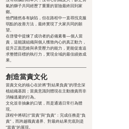
氣的獅子共同經歷了重重的冒險最終回到家
鄉。
他們雖然各有缺陷，但在路程中一直尋找克服
弱點的改善方法，最終實現了大家共同的願
望。
在啓發中提煉了成功者的必備素養—個人當
責，這能讓組織與個人獲致內心的真正動力，
提升正面思維與承受壓力的能力，更能促進追
求整體目標的執行力，實現全域的最佳績效成
果。
創造當責文化
當責文化的核心在於將“對結果負責”的理念深
植組織基因；當責意識則體現在主動擔責而非
消極逃避的行為。
文化並非抽象的口號，而是通過日常行為體
現。
課程中將研討“當責”與“負責”：完成任務是“負
責”，而跨越職責邊界、對最終結果兜底則是
“當責”的展現。