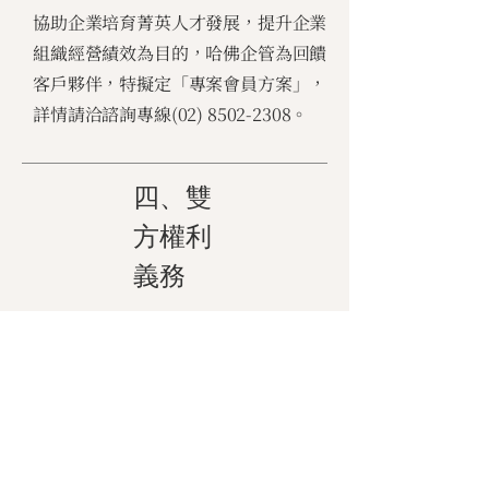
協助企業培育菁英人才發展，提升企業
組織經營績效為目的，哈佛企管為回饋
客戶夥伴，特擬定「專案會員方案」，
詳情請洽諮詢專線(02)
8502-2308
。
四、雙
方權利
義務
13. 報名後若無法參加，可以取消或改
期嗎？
學員完成報名後，如擬取消課程，應於
哈佛企管規定之期限內，依哈佛企管指
定之申請⽅式（含書⾯ 或線上申請）提
出取消申請，並遵循下列規定辦理：