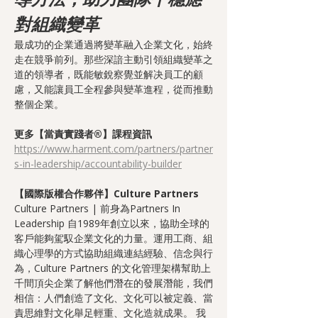
對組織變革
最成功的企業通過將變革融入企業文化，始終
走在競爭前列。那些深諳主動引領組織變革之
道的領導者，既能敏銳察覺並解决員工的顧
慮，又能讓員工全程參與變革進程，從而推動
整個企業。
更多【當責實踐者®】課程資訊
https://www.harment.com/partners/partner
s-in-leadership/accountability-builder
【國際版權合作夥伴】Culture Partners
Culture Partners | 前身為Partners In 
Leadership 自1989年創立以來，協助全球的
客戶能夠駕馭企業文化的力量。運用工商、組
織心理學的方式協助組織連結經驗、信念與行
為，Culture Partners 的文化管理架構幫助上
千間頂尖企業了解他們潛在的發展潛能，我們
相信：人們創造了文化、文化可以被定義、當
責思維對文化舉足輕重、文化造就成果。 我