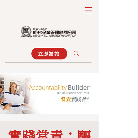
立即諮詢
實踐當責：驅