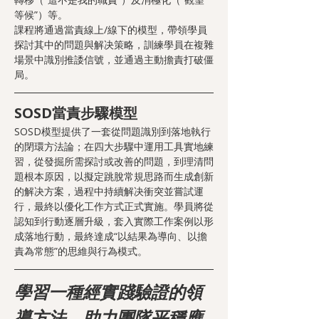
等候”）等。
課程將通過當責線上/線下的模型，帶領學員
探討其中的問題與解决策略，訓練學員在複雜
場景中識別推諉信號，並通過主動擔責打破僵
局。
SOSD當責步驟模型
SOSD模型提供了一套從問題識別到落地執行
的閉環方法論；在四大步驟中運用工具實地練
習，從發掘所需探討或改善的問題，到理清問
題根本原因，以擬定跳脫常規思路而生成創新
的解决方案，過程中持續解决衝突並嘗試運
行，最終以優化工作方式正式實施。學員將從
認知到行動逐層升級，套入實際工作案例以形
成落地行動，最終達成“以結果為導向、以擔
責為常態”的思維與行為模式。
學習一種經實踐驗證的領
導方法，助力團隊平穩應