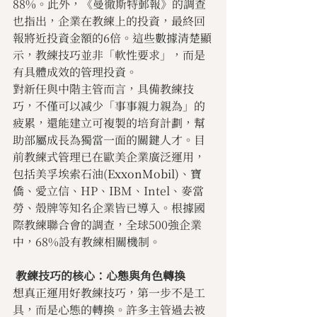
88%。此外，《曼徹斯特郵報》的調查
也指出，企業在教練上的投資，最終回
報將近投資金額的6倍。這些數據清楚顯
示，教練技巧並非「軟性要求」，而是
有具體成效的管理投資。
對新任與中階主管而言，具備教練技
巧，不僅可以减少「事事親力親為」的
疲累，還能建立可複製的培育計劃，幫
助部屬成長為獨當一面的關鍵人才。目
前教練式管理已在歐美企業廣泛運用，
包括美孚埃索石油(
ExxonMobil)
、寶
僑、愛立信、HP、IBM、Intel、麥當
勞、殼牌等知名企業皆已導入。根據國
際教練聯合會的調查，全球500強企業
中，68%設有教練相關機制。
 教練技巧的核心：心態與角色轉換
想真正運用好教練技巧，第一步不是工
具，而是心態的轉換。許多主管過去被