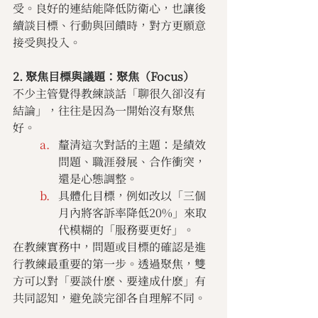
受。良好的連結能降低防衛心，也讓後
續談目標、行動與回饋時，對方更願意
接受與投入。
2. 聚焦目標與議題：聚焦（Focus）
不少主管覺得教練談話「聊很久卻沒有
結論」，往往是因為一開始沒有聚焦
好。
釐清這次對話的主題：是績效
問題、職涯發展、合作衝突，
還是心態調整。
具體化目標，例如改以「三個
月內將客訴率降低20%」來取
代模糊的「服務要更好」。
在教練實務中，問題或目標的確認是進
行教練最重要的第一步。透過聚焦，雙
方可以對「要談什麽、要達成什麽」有
共同認知，避免談完卻各自理解不同。