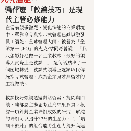
為什麽「教練技巧」是現
管理文摘
代主管必修能力
在當前競爭激烈、變化快速的商業環境
中，單靠命令與指示式管理已難以激發
員工潛能。全球管理大師、被譽為「全
球第一CEO」的杰克·韋爾奇曾說：「我
只想靜靜地做一名企業教練。最好的領
導人實際上是教練！」 這句話點出了一
個關鍵轉變：教練式領導正逐漸取代傳
統指令式管理，成為企業育才與留才的
主流做法。
教練技巧強調透過對話啓發、提問與回
饋，讓部屬主動思考並為結果負責。根
據一項針對企業培訓成效的研究，單純
的培訓可以提升22%的生產力，而「培
訓＋教練」的組合能將生產力提升高達