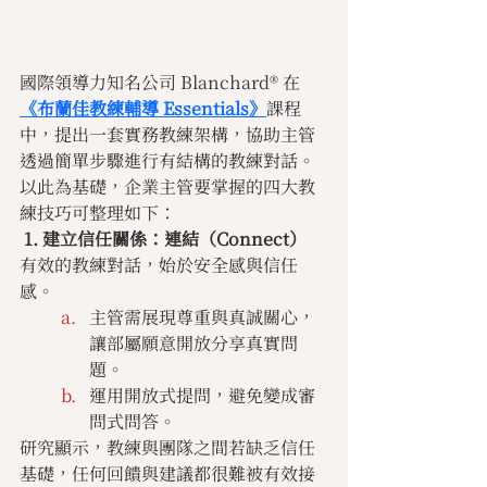
國際領導力知名公司 Blanchard® 在
《布蘭佳教練輔導 Essentials》
課程
中，提出一套實務教練架構，協助主管
透過簡單步驟進行有結構的教練對話。
以此為基礎，企業主管要掌握的四大教
練技巧可整理如下：
 1. 建立信任關係：連結（Connect）
有效的教練對話，始於安全感與信任
感。
主管需展現尊重與真誠關心，
讓部屬願意開放分享真實問
題。
運用開放式提問，避免變成審
問式問答。
研究顯示，教練與團隊之間若缺乏信任
基礎，任何回饋與建議都很難被有效接