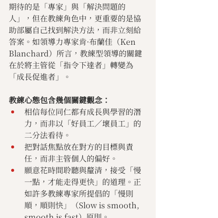
期待的是「專家」與「解決問題的
人」，但在教練角色中，更重要的是協
助部屬自己找到解決方法，而非立刻給
答案。如領導力專家肯·布蘭佳（Ken 
Blanchard）所言，教練型領導的關鍵
在於將主管從「指令下達者」轉變為
「成長促進者」。
教練心態包含幾個關鍵觀念：
相信每位同仁都有成長與學習的潛
力，而非以「好員工／壞員工」的
二分法看待。
把對話焦點放在對方的目標與責
任，而非主管個人的偏好。
願意花時間聆聽與釐清，接受「慢
一點，才能走得更快」的道理。正
如許多教練專家所提倡的「慢則
順，順則快」（Slow is smooth, 
smooth is fast）原則。