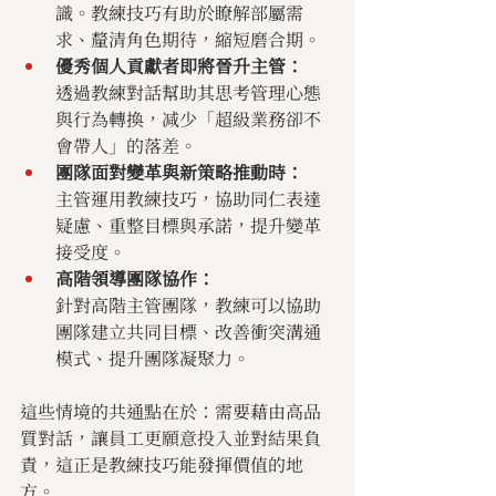
識。教練技巧有助於瞭解部屬需
求、釐清角色期待，縮短磨合期。
優秀個人貢獻者即將晉升主管：
透過教練對話幫助其思考管理心態
與行為轉換，减少「超級業務卻不
會帶人」的落差。
團隊面對變革與新策略推動時：
主管運用教練技巧，協助同仁表達
疑慮、重整目標與承諾，提升變革
接受度。
高階領導團隊協作：
針對高階主管團隊，教練可以協助
團隊建立共同目標、改善衝突溝通
模式、提升團隊凝聚力。
這些情境的共通點在於：需要藉由高品
質對話，讓員工更願意投入並對結果負
責，這正是教練技巧能發揮價值的地
方。