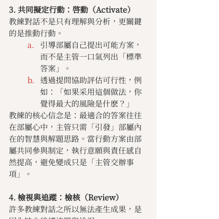
3. 共同擬定行動：啓動（Activate）
教練對話不是只有理解與分析，更關鍵
的是推動行動。
引導部屬自己提出可能方案，
而不是主管一口氣列出「標準
答案」。
透過提問協助評估可行性，例
如：「如果采用這個做法，你
覺得最大的風險是什麽？」
教練的核心信念是：最適合的答案往往
在部屬心中，主管只需「引發」部屬內
在的智慧與解題思路。當行動方案由部
屬共同參與制定，執行意願與責任感自
然提高，避免變成只是「主管交辦事
項」。
4. 檢視與追蹤：檢核（Review）
許多教練對話之所以無法產生成果，是