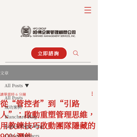
立即諮詢
文章
All Posts
讀畢需時 6 分鐘
All Posts
從“管控者”到“引路
成功案例
人”：啟動重塑管理思維，
Blanchard Blog
用教練技巧啟動團隊隱藏的
Eagle's Flight Blog
90%潛能
Culture Partners