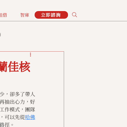
租借
智庫
立即諮詢
摘
蘭佳核
少，卻多了帶人
再抽出心力，好
工作模式，團隊
，可以先從
哈佛
路徑。