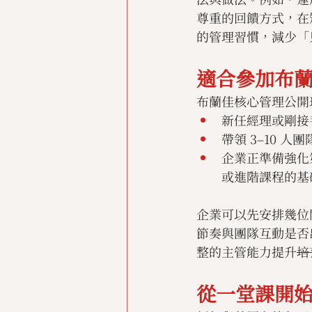
尊重的回饋方式，在
的管理習慣，減少「
適合參加布
布蘭佳核心管理公開
新任經理或剛接
帶領 3–10 
企業正準備強化
或進階課程的基
企業可以先安排幾位
節奏與團隊互動是否
整的主管能力提升
培
從一堂課開