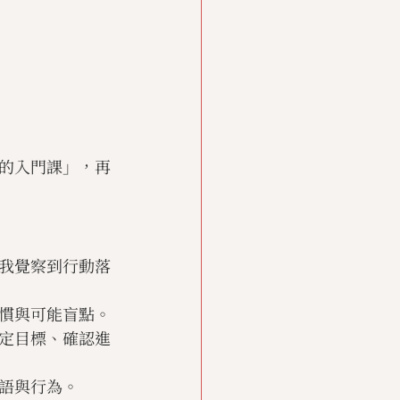
的入門課」，再
我覺察到行動落
慣與可能盲點。
定目標、確認進
語與行為。