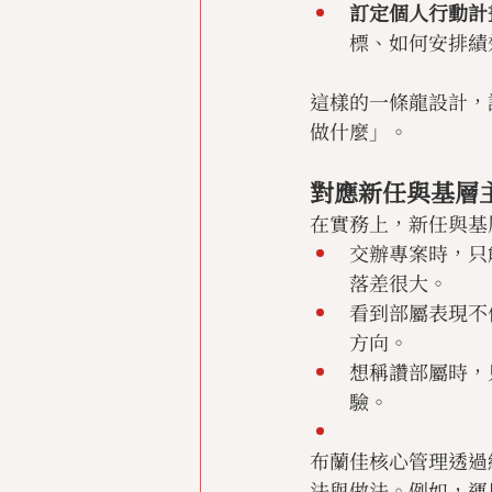
訂定個人行動計
標、如何安排績
這樣的一條龍設計，
做什麼」。
對應新任與基層
在實務上，新任與基
交辦專案時，只
落差很大。
看到部屬表現不
方向。
想稱讚部屬時，
驗。
布蘭佳核心管理透過
法與做法。例如，運