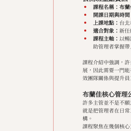
課程名稱：布蘭佳核心
開課日期與時間
上課地點：
台北
適合對象：
新任
課程主軸：
以暢
助管理者掌握帶
課程介紹中強調，許
展，因此需要一門能
效團隊關係與提升員
布蘭佳核心管理
許多主管並不是不願
就是把管理者在日常
構。
課程聚焦在幾個核心