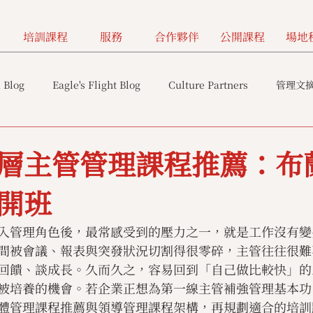
培訓課程
服務
合作夥伴
公開課程
場地
 Blog
Eagle's Flight Blog
Culture Partners
管理文
層主管管理課程推薦：布
開班
入管理角色後，最常感受到的壓力之一，就是工作沒有變
間被會議、報表與突發狀況切割得很零碎，主管往往很難
回饋、談成長。久而久之，容易回到「自己做比較快」的
被培養的機會。若企業正想為第一線主管補強管理基本功
體管理課程推薦與領導管理課程架構，再規劃適合的培訓