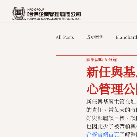
All Posts
成功案例
Blanchard
讀畢需時 6 分鐘
新任與基
心管理公
新任與基層主管在進
的責任。當每天的時
好與部屬談目標、談
也因此少了被帶領與
企管官網首頁
了解整