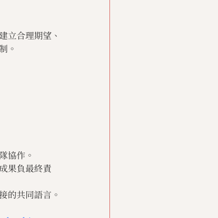
建立合理期望、
制。
隊協作。
成果負最終責
接的共同語言。