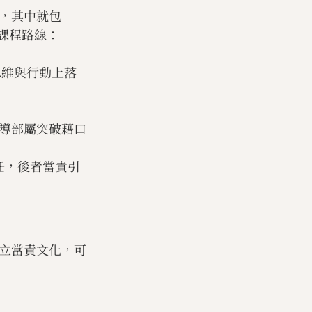
，其中就包
核心課程路線：
思維與行動上落
導部屬突破藉口
任，後者當責引
立當責文化，可