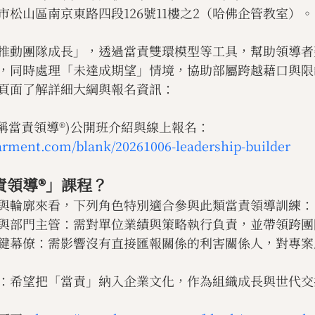
市松山區南京東路四段126號11樓之2（哈佛企管教室）。
推動團隊成長」，透過當責雙環模型等工具，幫助領導者
，同時處理「未達成期望」情境，協助部屬跨越藉口與限
頁面了解詳細大綱與報名資訊：
又稱當責領導®)公開班介紹與線上報名：
arment.com/blank/20261006-leadership-builder
責領導®」課程？
與輪廓來看，下列角色特別適合參與此類當責領導訓練：
與部門主管：需對單位業績與策略執行負責，並帶領跨團
鍵幕僚：需影響沒有直接匯報關係的利害關係人，對專案
：希望把「當責」納入企業文化，作為組織成長與世代交