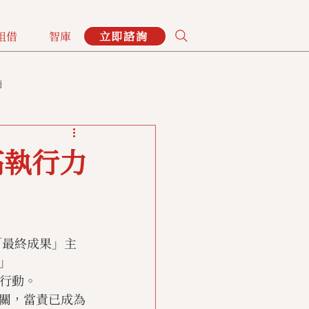
租借
智庫
立即諮詢
摘
高執行力
對「最終成果」主
」
與行動。
關，當責已成為