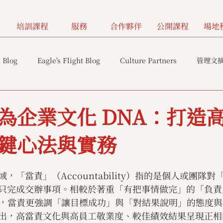
培訓課程
服務
合作夥伴
公開課程
場地
 Blog
Eagle's Flight Blog
Culture Partners
管理文
為企業文化 DNA：打造
鍵心法與實務
，「當責」（Accountability）指的是個人或團隊
只完成交辦事項。相較於著重「有把事情做完」的「負責
ility），當責更強調「讓目標成功」與「對結果說明」的態度
出，高當責文化與高員工敬業度、較佳績效結果呈現正相