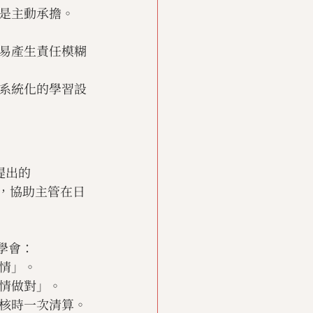
是主動承擔。
易產生責任模糊
系統化的學習設
 提出的
，協助主管在日
學會：
情」。
情做對」。
核時一次清算。