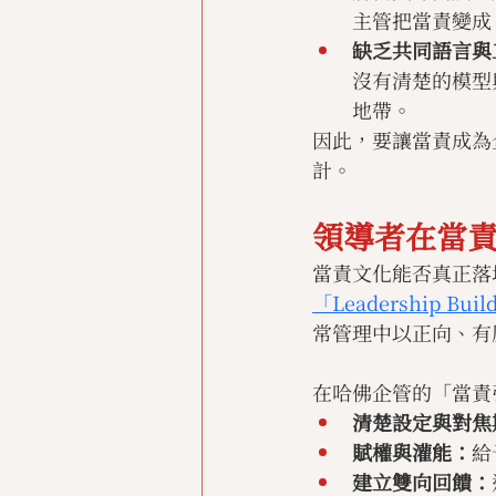
主管把當責變成
缺乏共同語言與
沒有清楚的模型
地帶。
因此，要讓當責成為
計。
領導者在當
當責文化能否真正落地，領
「Leadership B
常管理中以正向、有
在哈佛企管的「當責
清楚設定與對焦
賦權與灌能：
給
建立雙向回饋：