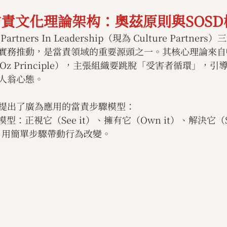
責文化理論架构：奧茲原則與SOSD
tners In Leadership（現為 Culture Partne
實務推動，是當責領域的重要源頭之一。其核心理論來自
Oz Principle），主張組織要跳脫「受害者循環」，
人翁心態。
提出了廣為應用的當責步驟模型：
模型：正視它（See it）、擁有它（Own it）、解決它（So
），用簡單步驟帶動行為改變。