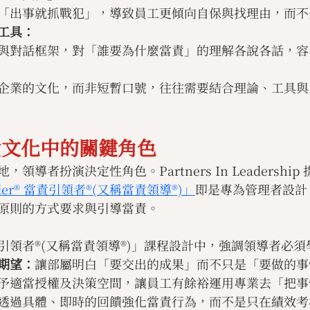
「出事就抓戰犯」，導致員工更傾向自保與找理由，而不
工具：
與對話框架，對「誰要為什麼當責」的理解各說各話，容
企業的文化，而非短暫口號，往往需要結合理論、工具與
責文化中的關鍵角色
導者扮演決定性角色。Partners In Leadership
uilder® 當責引領者®(又稱當責領導®)」
即是專為管理者設計
原則的方式要求與引導當責。
引領者®(又稱當責領導®)」課程設計中，強調領導者必須
期望：
讓部屬明白「要交出的成果」而不只是「要做的事
予適當授權及決策空間，讓員工有餘裕運用專業去「把事
透過具體、即時的回饋強化當責行為，而不是只在績效考