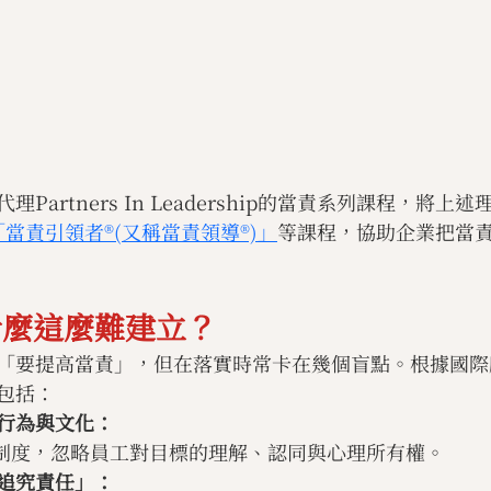
Partners In Leadership的當責系列課程，將上
「當責引領者®(又稱當責領導®)」
等課程，協助企業把當
什麼這麼難建立？
「要提高當責」，但在落實時常卡在幾個盲點。根據國際
包括：
行為與文化：
金制度，忽略員工對目標的理解、認同與心理所有權。
追究責任」：