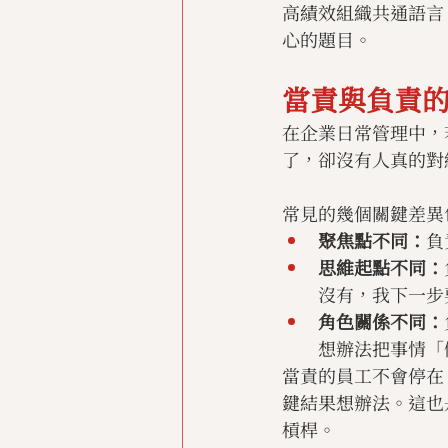
高績效組織共通語言
心的題目。
當責與負責
在企業日常管理中，
了，卻沒有人真的對
常見的幾個關鍵差異
聚焦點不同：
負
思維起點不同：
沒有，我下一步
角色關係不同：
想辦法把事情「
當責的員工不會停在
鍵結果想辦法。這也
槓桿。