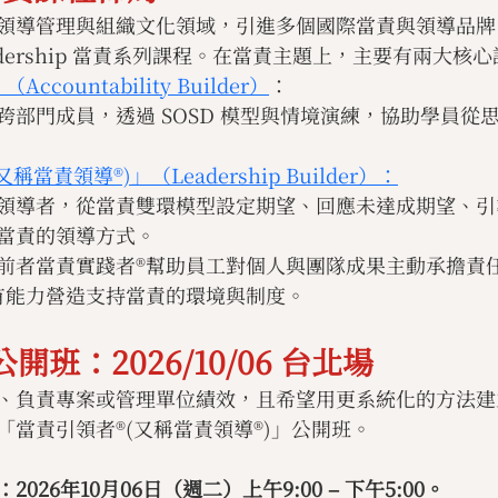
領導管理與組織文化領域，引進多個國際當責與領導品牌
n Leadership 當責系列課程。在當責主題上，主要有兩大
countability Builder）
：
跨部門成員，透過 SOSD 模型與情境演練，協助學員從
當責領導®)」（Leadership Builder）：
領導者，從當責雙環模型設定期望、回應未達成期望、引
當責的領導方式。
前者當責實踐者®幫助員工對個人與團隊成果主動承擔責
有能力營造支持當責的環境與制度。
開班：2026/10/06 台北場
、負責專案或管理單位績效，且希望用更系統化的方法建
「當責引領者®(又稱當責領導®)」公開班。
026年10月06日（週二）上午9:00 – 下午5:00。