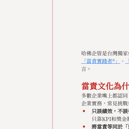
哈佛企管是台灣獨家代理
「當責實踐者®」
、
言。
當責文化為
多數企業嘴上都認同
企業實務，常見挑戰
只談績效，不談
只靠KPI和獎
將當責等同於「