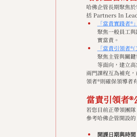
哈佛企管長期聚焦於
括 Partners I
「當責實踐者®」（Ac
聚焦一般員工與
實當責。
「當責引領者®(又稱
聚焦主管與關鍵
等面向，建立高
兩門課程互為補充，
領者®則確保領導者
當責引領者®公
若您目前正帶領團隊
參考哈佛企管開設的
開課日期與時間：2