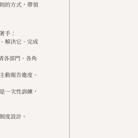
則的方式，帶領
著手：
、解決它、完成
釐清各部門、各角
主動報告進度、
是一次性訓練，
制度設計。