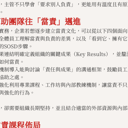
，主管不只學會「要求別人負責」，更能用有溫度且有原
。
幫助團隊往「當責」邁進
實務，企業若想逐步建立當責文化，可以從以下四個面向
全體員工理解當責與負責的差異，以及「看到它、擁有它
的SOSD步驟。
連結明確定義組織的關鍵成果（Key Results），並
如何當責。
機制導入能夠討論「責任與成果」的溝通框架，鼓勵員工
協助之處。
強化利用專業課程、工作坊與內部教練機制，讓當責不只
與強化的行為。
，卻需要組織長期堅持，並且結合適當的外部資源與內部
當責課程佈局