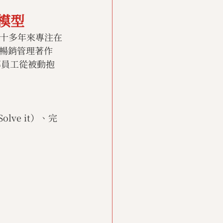
模型
rs）三十多年來專注在
暢銷管理著作
引導員工從被動抱
lve it）、完