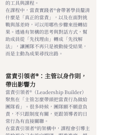
的工具與課程。
在課程中，當責實踐者®會帶著學員釐清
什麼是「真正的當責」，以及在面對挑
戰與落差時，可以用哪些步驟來扭轉結
果。透過有架構的思考與對話方式，幫
助成員從「先找理由」轉成「先找解
法」，讓團隊不再只是被動接受結果，
而是主動為成果尋找出路。
當責引領者®：主管以身作則，
帶出影響力
當責引領者®（Leadership Builder）
聚焦在「主管怎麼帶頭把當責行為做給
團隊看」。很多時候，團隊願不願意負
責，不只跟制度有關，更跟領導者的日
常行為有直接關聯。
在當責引領者®的架構中，課程會引導主