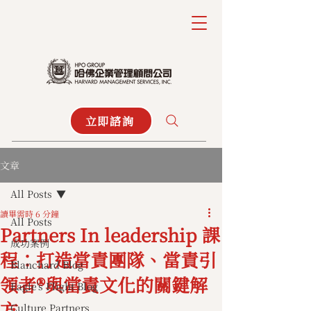
立即諮詢
文章
All Posts
讀畢需時 6 分鐘
All Posts
Partners In leadership 課
成功案例
程：打造當責團隊、當責引
Blanchard Blog
領者®與當責文化的關鍵解
Eagle's Flight Blog
方
Culture Partners