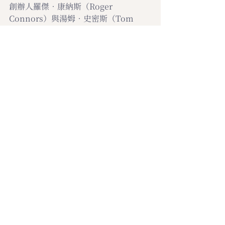
創辦人羅傑‧康納斯（Roger 
Connors）與湯姆‧史密斯（Tom 
Smith）合著的暢銷書《奧茲原則》
（The Oz Principle），提倡員工應跳
脫「受害者循環」，主動承擔責任，跨
越「看到、擁有、解決、實踐」四個階
段。全球影響力： 已協助超過千家企
業，橫跨 50 多個國家。代理培訓： 在
台灣與亞洲地區，相關的「當責」領導
與文化開發系列由哈佛企管獨家代理引
進與授課。
管理文摘
最新文章
查看全部