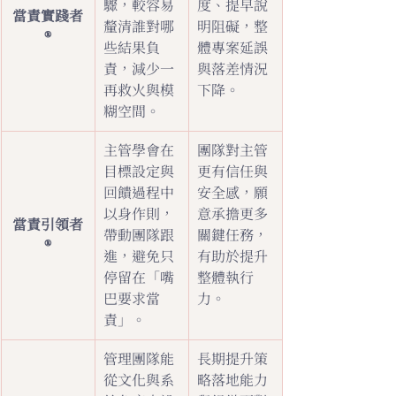
驟，較容易
度、提早說
當責實踐者
釐清誰對哪
明阻礙，整
®
些結果負
體專案延誤
責，減少一
與落差情況
再救火與模
下降。
糊空間。
主管學會在
團隊對主管
目標設定與
更有信任與
回饋過程中
安全感，願
以身作則，
意承擔更多
當責引領者
帶動團隊跟
關鍵任務，
®
進，避免只
有助於提升
停留在「嘴
整體執行
巴要求當
力。
責」。
管理團隊能
長期提升策
從文化與系
略落地能力