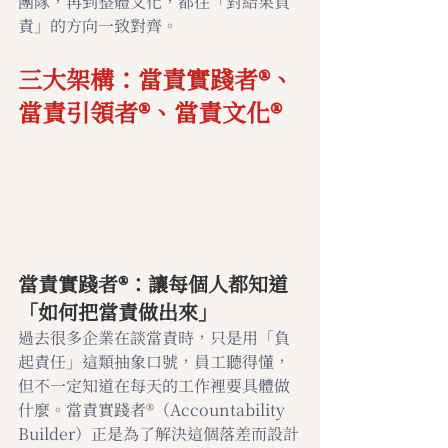
團隊，再到整體文化，都往「對結果負
責」的方向一致對齊。
三大架構：當責實踐者®、
當責引領者®、當責文化®
當責實踐者®：讓每個人都知道
「如何把當責做出來」
過去很多企業在談當責時，只是用「負
起責任」這類抽象口號，員工聽得懂，
但不一定知道在每天的工作裡要具體做
什麼。當責實踐者®（Accountability 
Builder）正是為了解決這個落差而設計