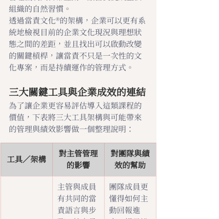
組織的自然習慣。
透過當責文化®的架構，企業可以更有系
統地檢視目前的企業文化現況與理想狀
態之間的差距，並且找出可以啟動改變
的關鍵槓桿，讓當責不只是一次性的文
化專案，而是持續運作的管理方式。
三大關鍵工具與企業成效的連結
為了讓企業更容易評估導入這類課程的
價值，下表將三大工具架構與可能帶來
的管理與績效影響做一個整理說明：
對主管管理
對團隊與績
工具／架構
的影響
效的幫助
主管與成員
團隊成員更
有共同的當
懂得如何主
責語言與步
動回報進