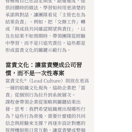
管檢視自己在設定期望、跟進進度、提
供回饋時的做法，學習如何用更清楚的
承諾與對話，讓團隊看見「主管也在為
結果負責」。例如，把「交辦工作」轉
成「與成員共同確認期望與責任」，以
及在結果不如預期時，帶領團隊從經驗
中學習，而不是只追究責任。這些都是
形成當責文化的關鍵示範行為。
當責文化：讓當責變成公司習
慣，而不是一次性專案
當責文化®（Lead Culture）則放在更高
一層的組織文化視角，協助企業把「當
責」從個別行為拉升到系統層次。
課程會帶領企業從策略與關鍵結果出
發，思考：我們希望組織裡出現哪些行
為？這些行為背後，需要什麼樣的共同
信念與經驗來支撐？再逐步設計對應的
管理機制與日常互動，讓當責變成整個