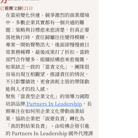
已更新：
管理文摘
5月21日
在當前變化快速、競爭激烈的商業環境
中，多數企業其實都有一個共通的難
題：策略與目標愈來愈清楚，但真正要
落地執行時，責任歸屬往往變得模糊。
專案一開始聲勢浩大，後面卻慢慢被日
常業務稀釋，最後成果打了折扣。當跨
部門合作變多、組織結構愈來愈複雜，
如果缺乏一致的「當責文化」，團隊很
容易出現互相觀望、推諉責任的情況，
不只影響績效，更會消耗主管的帶隊動
能與人才的投入感。
聚焦「當責型企業文化」的領導力國際
培訓品牌
 Partners In Leadership
，長
期專注在如何用企業文化帶動商業結
果，協助企業把「說要負責」轉化為
「真的對結果負責」。由哈佛企管引進
的 Partners In Leadership 國外代理課