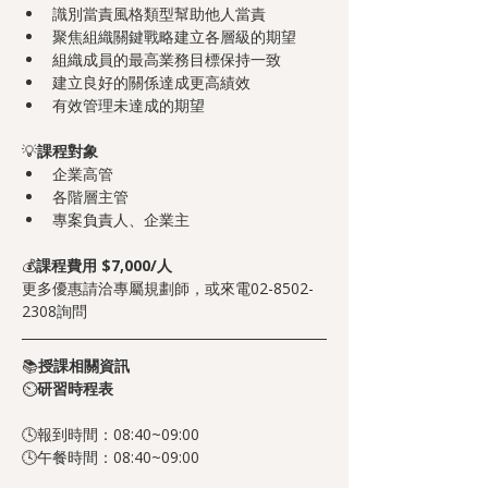
識別當責風格類型幫助他人當責
聚焦組織關鍵戰略建立各層級的期望
組織成員的最高業務目標保持一致
建立良好的關係達成更高績效
有效管理未達成的期望
💡
課程對象
企業高管
各階層主管
專案負責人、企業主
💰
課程費用 $7,000/人
更多優惠請洽專屬規劃師，或來電02-8502-
2308詢問
📚
授課相關資訊
⏲️
研習時程表
🕓報到時間：08:40~09:00
🕓午餐時間：08:40~09:00