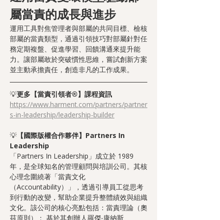
屬當責的成長與進步
運用工具對焦管理者與部屬的共同目標、檢核
部屬的當責類型，通過引領技巧對部屬針對任
務定期複盤、促進學習、回饋溝通來提升能
力。讓部屬敢於突破慣性思維，嘗試創新方案
並主動承擔責任，創造非凡的工作成果。
💡
更多【當責引領者®】課程資訊 
https://www.harment.com/partners/partner
s-in-leadership/leadership-builder
💡
【國際版權合作夥伴】Partners In 
Leadership
「Partners In Leadership」成立於 1989 
年，是全球知名的管理顧問與培訓公司。其核
心理念圍繞著「當責文化
（Accountability）」，透過引導員工從思考
到行動的改變，幫助企業提升整體績效與組織
文化。該公司的核心亮點包括：當責理論（奧
茲原則）： 基於其創辦人羅傑‧康納斯