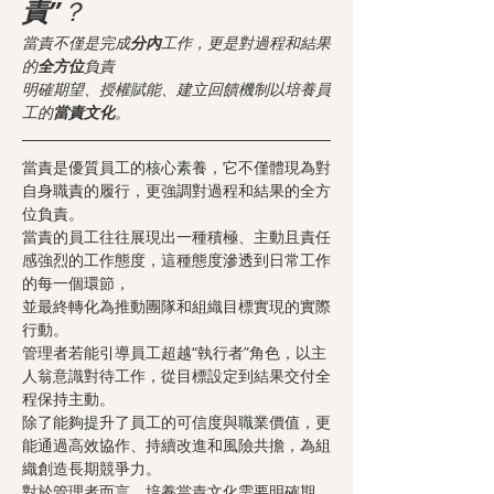
責”
？
當責不僅是完成
分內
工作，更是對過程和結果
的
全方位
負責
明確期望、授權賦能、建立回饋機制以培養員
工的
當責文化
。
當責是優質員工的核心素養，它不僅體現為對
自身職責的履行，更強調對過程和結果的全方
位負責。
當責的員工往往展現出一種積極、主動且責任
感強烈的工作態度，這種態度滲透到日常工作
的每一個環節，
並最終轉化為推動團隊和組織目標實現的實際
行動。
管理者若能引導員工超越“執行者”角色，以主
人翁意識對待工作，從目標設定到結果交付全
程保持主動。
除了能夠提升了員工的可信度與職業價值，更
能通過高效協作、持續改進和風險共擔，為組
織創造長期競爭力。
對於管理者而言，培養當責文化需要明確期