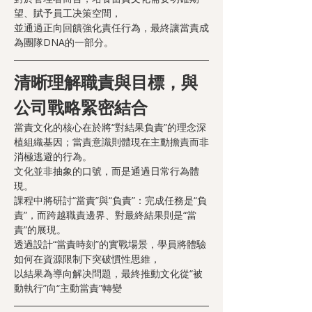
望、賦予員工决策空間，
並通過正向回饋強化責任行為，最終讓當責成
為團隊DNA的一部分。
清晰理解職責與目標，與
公司戰略緊密結合
當責文化的核心在於將“對結果負責”的理念深
植組織基因；當責意識則體現在主動擔責而非
消極逃避的行為。
文化並非抽象的口號，而是通過日常行為體
現。
課程中將研討“當責”與“負責”：完成任務是“負
責”，而跨越職責邊界、對最終結果則是“當
責”的展現。
透過設計“當責時刻”的實戰場景，學員將體驗
如何在資源限制下突破慣性思維，
以結果為導向解决問題，最終推動文化從“被
動執行”向“主動當責”轉變