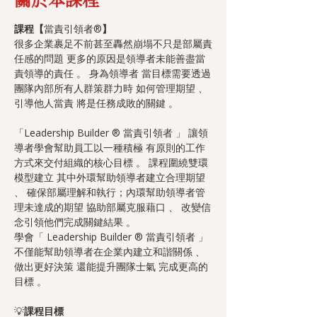
課程【
當責引領者®
】
很多企業裹足不前甚至轟然崩塌不只是部屬責
任感的問題 更多的原因是領導者未能善盡當
責領導的責任 。 身為領導者 當目標需要透過
團隊內部所有人群策群力時 如何管理期望 、 
引導他人當責 將是任務成敗的關鍵 。
「Leadership Builder ® 當責引領者 」 讓領
導者學會幫助員工以一種積極 有原則的工作
方式來交付組織的核心目標 。 課程圍繞雙環
模型建立 其中外環幫助領導者建立合理期望 
、 確保部屬理解和執行；內環幫助領導者管
理未達成的期望 協助部屬克服藉口 、 改變信
念引領他們完成關鍵結果 。
學會「 Leadership Builder ® 當責引領者 」 
不僅能幫助領導者在企業內建立和諧關係 、 
做出更好決策 還能提升團隊士氣 完成更高的
目標 。
💡
課程目標