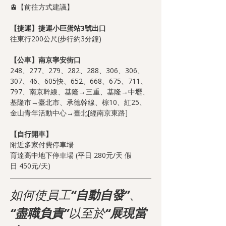
🚊【前往方式建議】
【捷運】捷運小巨蛋站3號出口
往東行200公尺(步行約3分鐘)
【公車】南京寧安街口
248、277、279、282、288、306、306、
307、46、605快、652、668、675、711、
797、南京幹線、基隆→三重、基隆→中壢、
基隆市→臺北市、承德幹線、棕10、紅25、
金山青年活動中心→臺北[經南京東路]
【自行開車】
附近多家付費停車場
育達高中地下停車場 (平日 280元/天 假
日 450元/天)
如何使員工
“自動自發”
、
“盡職負責”
以至於
“展現當