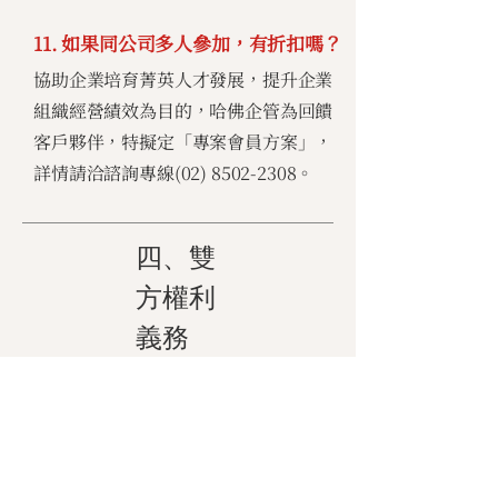
11. 如果同公司多人參加，有折扣嗎？
協助企業培育菁英人才發展，提升企業
組織經營績效為目的，哈佛企管為回饋
客戶夥伴，特擬定「專案會員方案」，
詳情請洽諮詢專線(02)
8502-2308
。
四、雙
方權利
義務
13. 報名後若無法參加，可以取消或改
期嗎？
學員完成報名後，如擬取消課程，應於
哈佛企管規定之期限內，依哈佛企管指