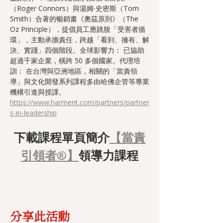
（Roger Connors）與湯姆‧史密斯（Tom 
Smith）合著的暢銷書《奧茲原則》（The 
Oz Principle），提倡員工應跳脫「受害者循
環」，主動承擔責任，跨越「看到、擁有、解
決、實踐」四個階段。全球影響力： 已協助
超過千家企業，橫跨 50 多個國家。代理培
訓： 在台灣與亞洲地區，相關的「當責領
導」與文化開發系列課程多由哈佛企管等專業
機構引進與授課。
https://www.harment.com/partners/partner
s-in-leadership
下載課程單頁簡介
【當責
引領者®】
領導力課程
分享此活動