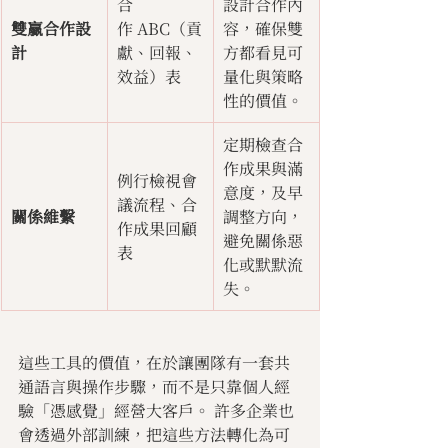
合
設計合作內
雙贏合作設
作 ABC（貢
容，確保雙
計
獻、回報、
方都看見可
效益）表
量化與策略
性的價值。
定期檢查合
作成果與滿
例行檢視會
意度，及早
議流程、合
關係維繫
調整方向，
作成果回顧
避免關係惡
表
化或默默流
失。
這些工具的價值，在於讓團隊有一套共
通語言與操作步驟，而不是只靠個人經
驗「憑感覺」經營大客戶。 許多企業也
會透過外部訓練，把這些方法轉化為可