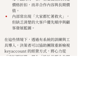
價格折扣，而非合作內容與長期價
值。
內部常出現「大家都忙著救火」，
但缺乏清楚的大客戶優先順序與顧
客發展藍圖。
在這些情境下，透過有系統的訓練與工
具導入，決策者可以協助團隊重新檢視 
keyaccount 的經營方式，將心力從
「追短期訂單」轉為「設計長期合作關
係」，讓關鍵客戶真正成為公司成長的
穩定引擎。
結語：讓 keyaccount 成
為公司最穩定的成長引擎
關鍵客戶不只是營收來源，更是企業在
市場上站穩腳步的重要夥伴。當負責 
keyaccount 的同仁具備洞察問題、掌