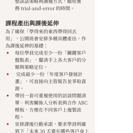
整談話策略與溝通方式，縮短實
務 trial-and-error 的時間。
課程產出與課後延伸
為了確保「學得來的東西帶得回去
用」，公開班會安排多種具體產出，作
為課後延伸的基礎：
每位學員完成至少一份「關鍵客戶
盤點表」，釐清手上各大客戶的分
類與策略定位。
 完成最少一份「年度客戶發展計
畫」，可直接向主管報告並爭取資
源。
帶回一套可重複使用的訪談問題清
單、利害關係人分析表與合作 ABC 
模板，方便在不同客戶上複製流
程。
安排課後行動承諾，要求學員明確
寫下「未來 30 天要在哪些客戶身上