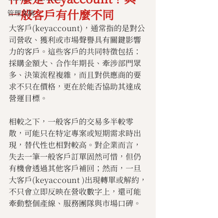
一般客戶有什麼不同
管理文摘
大客戶(keyaccount)，通常指的是對公
司營收、獲利或市場聲譽具有關鍵影響
力的客戶。這些客戶的共同特徵包括：
採購金額大、合作年期長、牽涉部門眾
多、決策流程複雜，而且對供應商的要
求不只在價格，更在於能否協助其達成
營運目標。
相較之下，一般客戶的交易多半較零
散，可能只在特定專案或短期需求時出
現，替代性也相對較高。對企業而言，
失去一筆一般客戶訂單固然可惜，但仍
有機會透過其他客戶補回；然而，一旦 
大客戶(keyaccount )出現轉單或解約，
不只會立即反映在營收數字上，還可能
牽動整個產線、服務團隊與市場口碑。