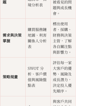
題
被看見的問
境分析表
題與成長機
會。
標出使用
購買服務鏈
者、採購、
需求與決策
地圖、利害
財務與決策
掌握
關係人分析
主管，了解
表
各自關注點
與影響力。
評估每一家
SWOT 分
大客戶的優
析、客戶價
勢、風險及
策略規畫
值與風險盤
成長潛力，
點表
決定投入優
先順序。
與客戶共同