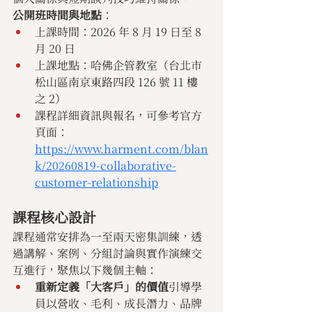
公開班時間與地點
：
上課時間：2026 年 8 月 19 日至 8 
月 20 日
上課地點：哈佛企管教室（台北市
松山區南京東路四段 126 號 11 樓
之 2）
課程詳細資訊與報名，可參考官方
頁面：
https://www.harment.com/blan
k/20260819-collaborative-
customer-relationship
課程核心設計
課程通常安排為一至兩天密集訓練，透
過講解、案例、分組討論與實作演練交
互進行，聚焦以下幾個主軸：
重新定義「大客戶」的價值
引導學
員以營收、毛利、成長潛力、品牌