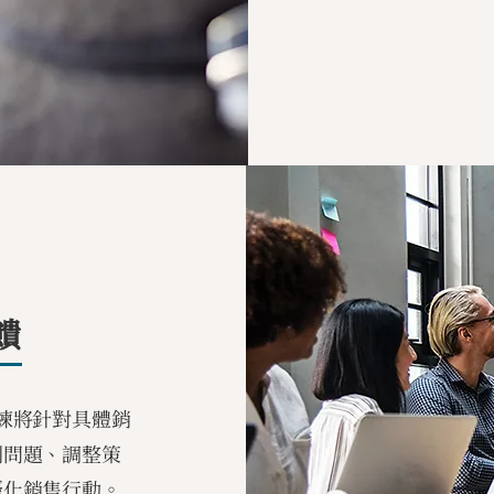
饋
練將針對具體銷
別問題、調整策
優化銷售行動。