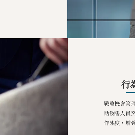
行
戰略機會管
助銷售人員
作態度，增