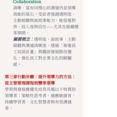
Collaboration
清晰、富有同理心的溝通仍是領導
效能的基石。受訪者強調透明度、
主動傾聽與說故事能力，能促進對
齊、投入度與信任——尤其在組織變
革期間。
關鍵概念：
透明度、說故事、主動
傾聽與溝通清晰度。透過「新進員
工培訓計畫」與職涯發展路徑優
化，強化員工對
企業文化
的歸屬
感
。
第三章行動步驟：
提升領導力的方法：
從主管管理課程到變革領導
學習與發展應優先培育具備以下特質的
領導者：策略性思考者、適應敏捷者、
持續學習者、文化智慧者與有效溝通
者。