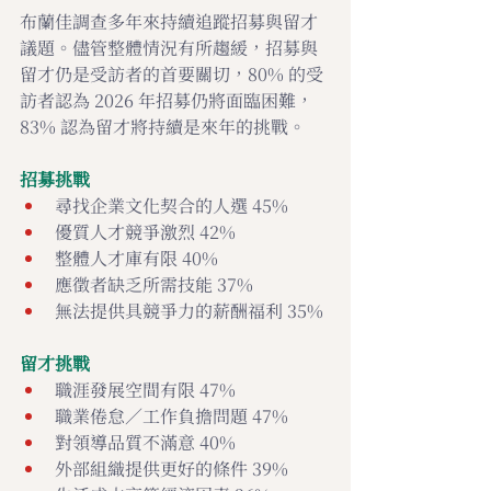
布蘭佳調查多年來持續追蹤招募與留才
議題。儘管整體情況有所趨緩，招募與
留才仍是受訪者的首要關切，80% 的受
訪者認為 2026 年招募仍將面臨困難，
83% 認為留才將持續是來年的挑戰。
招募挑戰
尋找企業文化契合的人選 45%
優質人才競爭激烈 42%
整體人才庫有限 40%
應徵者缺乏所需技能 37%
無法提供具競爭力的薪酬福利 35%
留才挑戰
職涯發展空間有限 47%
職業倦怠／工作負擔問題 47%
對領導品質不滿意 40%
外部組織提供更好的條件 39%