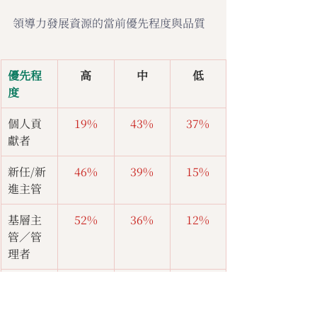
領導力發展資源的當前優先程度與品質
優先程
高
中
低
度
個人貢
19%
43%
37%
獻者
新任/新
46%
39%
15%
進主管
基層主
52%
36%
12%
管／管
理者
中階主
48%
42%
10%
管