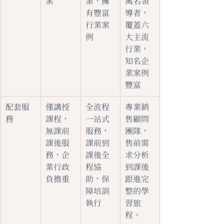
案
業，擁
萬名領
有豐富
導者，
行業案
覆蓋六
例
大主流
行業，
知名企
業案例
豐富
配套服
僅講授
全流程
專業銷
務
課程，
一站式
售顧問
無課前
服務，
團隊，
課後服
課前到
售前需
務，企
課後全
求分析
業行政
程協
到課後
負擔重
助，保
跟進完
障培訓
整的學
執行
習旅
程。