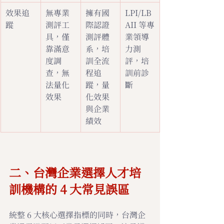
效果追
無專業
擁有國
LPI/LB
蹤
測評工
際認證
AII 等專
具，僅
測評體
業領導
靠滿意
系，培
力測
度調
訓全流
評，培
查，無
程追
訓前診
法量化
蹤，量
斷
效果
化效果
與企業
績效
二、台灣企業選擇人才培
訓機構的 4 大常見誤區
統整 6 大核心選擇指標的同時，台灣企