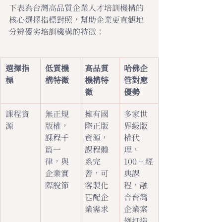
下表為台灣高品質企業人才培訓機構的
核心選擇指標對照，幫助企業更直觀地
分辨優劣培訓機構的特徵：
選擇指
低質機
高品質
哈佛企
標
構特徵
機構特
管對應
徵
優勢
課程資
無正規
擁有國
多家世
源
版權，
際正版
界級版
課程千
資源，
權代
篇一
課程體
理，
律，與
系完
100 + 經
企業實
善，可
典課
際脫節
客製化
程，融
匹配企
合台灣
業需求
企業案
例打造