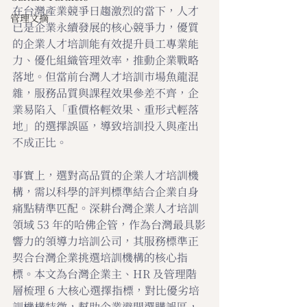
在台灣產業競爭日趨激烈的當下，人才
管理文摘
已是企業永續發展的核心競爭力，優質
的企業人才培訓能有效提升員工專業能
力、優化組織管理效率，推動企業戰略
落地。但當前台灣人才培訓市場魚龍混
雜，服務品質與課程效果參差不齊，企
業易陷入「重價格輕效果、重形式輕落
地」的選擇誤區，導致培訓投入與產出
不成正比。
事實上，選對高品質的企業人才培訓機
構，需以科學的評判標準結合企業自身
痛點精準匹配。深耕台灣企業人才培訓
領域 53 年的哈佛企管，作為台灣最具影
響力的領導力培訓公司，其服務標準正
契合台灣企業挑選培訓機構的核心指
標。本文為台灣企業主、HR 及管理階
層梳理 6 大核心選擇指標，對比優劣培
訓機構特徵，幫助企業避開選購誤區，