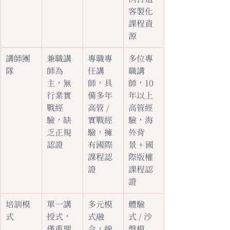
客製化
課程資
源
講師團
兼職講
專職專
多位專
隊
師為
任講
職講
主，無
師，具
師，10 
行業實
備多年
年以上
戰經
高管 / 
高管經
驗，缺
實戰經
驗，海
乏正規
驗，擁
外背
認證
有國際
景 + 國
課程認
際版權
證
課程認
證
培訓模
單一講
多元模
體驗
式
授式，
式融
式 / 沙
僅重理
合，線
盤模