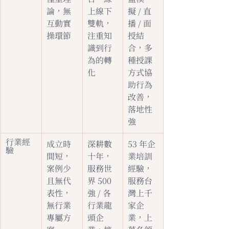
論，無
上線下
擬 / 直
互動實
雙軌，
播 / 面
操環節
注重知
授結
識到行
合，多
為的轉
種授課
化
方式協
助行為
改善，
落地性
強
行業經
成立時
深耕數
53 年企
驗
間短，
十年，
業培訓
案例少
服務世
經驗，
且無代
界 500 
服務台
表性，
強 / 各
灣上千
無行業
行業龍
家企
專屬方
頭企
業，上