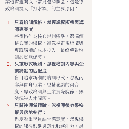
業還需避開以下常見選擇誤區，這是導
致培訓投入「打水漂」的主要原因：
只看培訓價格，忽視課程版權與講
師專業度
：
將價格作為核心評判標準，選擇價
格低廉的機構，卻忽視正規版權與
專職講師的成本投入，最終導致培
訓品質無保障。
只重形式新穎，忽視培訓內容與企
業痛點的匹配度
：
盲目追求新潮的培訓形式，忽視內
容與自身行業、經營痛點的契合
度，導致培訓與企業實際脫節，無
法解決人才問題。
只關注課堂體驗，忽視課後效果追
蹤與落地執行
：
過度看重學員課堂滿意度，忽視機
構的課後跟進與落地服務能力，最