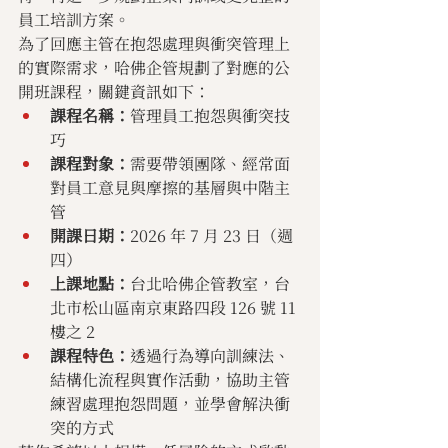
員工培訓方案。
為了回應主管在抱怨處理與衝突管理上
的實際需求，哈佛企管規劃了對應的公
開班課程，關鍵資訊如下：
課程名稱：
管理員工抱怨與衝突技
巧
課程對象：
需要帶領團隊、經常面
對員工意見與摩擦的基層與中階主
管
開課日期：
2026 年 7 月 23 日（週
四）
上課地點：
台北哈佛企管教室，台
北市松山區南京東路四段 126 號 11 
樓之 2
課程特色：
透過行為導向訓練法、
結構化流程與實作活動，協助主管
練習處理抱怨問題，並學會解決衝
突的方式