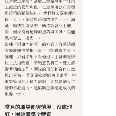
在多數企業裡，基層主管是離第一線員
工最近的管理角色，也是承接公司目標
與政策的關鍵樞紐。 他們每天要處理排
班、分工、績效與跨部門協作，一旦溝
通不順或期待落差，衝突就會浮上檯
面，如果沒有足夠的技巧與工具，只能
憑直覺去「撲火」。
這種「遇事才補救」的方式，容易讓衝
突變成關係受損。員工可能覺得主管不
講理、只看結果不看過程；主管則覺得
員工抗拒改變、不願意負責任，雙方都
帶著情緒工作，團隊的信任和合作自然
難以累積。 從組織發展的角度來看，把
衝突管理納入員工培訓，尤其是納入主
管的核心能力，是協助企業穩定成長的
重要一步。
常見的職場衝突情境：沒處理
好，團隊氣氛全變質 