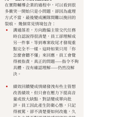
在實際輔導企業的過程中，可以看到很
多衝突一開始只是小問題，卻因為處理
方式不當，最後變成團隊間難以挽回的
裂痕。 幾個常見情境包含：
溝通落差，方向跑偏主管交代任務
時自認說得很清楚，員工卻理解成
另一件事，等到專案收尾才發現重
點完全不一樣。這時如果只用「你
怎麼會聽不懂」來回應，員工會覺
得被指責，真正的問題——指令不夠
具體、沒有確認理解——仍然沒解
決。
績效回饋變成情緒發洩有些主管想
改善績效，但只會在壓力下提高音
量或放大缺點，對話變成單向批
評。員工因此產生防衛心態，只記
得被罵，卻不清楚要如何改進，久