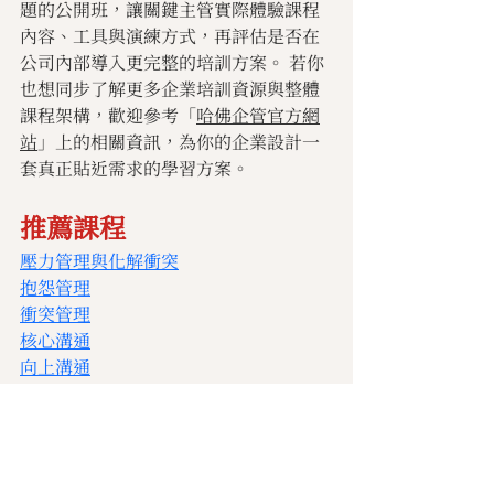
題的公開班，讓關鍵主管實際體驗課程
內容、工具與演練方式，再評估是否在
公司內部導入更完整的培訓方案。 若你
也想同步了解更多企業培訓資源與整體
課程架構，歡迎參考「
哈佛企管官方網
站
」上的相關資訊，為你的企業設計一
套真正貼近需求的學習方案。
推薦課程
壓力管理與化解衝突
抱怨管理
衝突管理
核心溝通
向上溝通
【國際版權合作夥伴】
活力學習中心 Vital Learning | 成為合
作夥伴逾30年、享譽全球的基層領導力