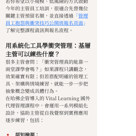
若你希望以小規模、低風險的方式啟動
今年的主管員工培訓，很適合先替幾位
關鍵主管預留名額，並直接透過
「
管理
員工抱怨與衝突技巧公開班報名頁面
」
了解完整課程資訊與報名流程。
用系統化工具學衝突管理：基層
主管可以練些什麼？
很多主管會問：「衝突管理真的能靠一
兩堂課學會嗎？」如果課程只講觀念，
效果確實有限；但若搭配明確的管理工
具、架構與情境練習，就能一步一步把
抽象概念變成具體行為。
在哈佛企管導入的 Vital Learning 國外
代理管理課程中，會運用一系列模組化
設計，協助主管從自我覺察到實務應用
逐步練習，包括：
認知檢測：