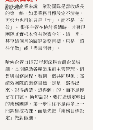
對多數企業來說，業務團隊是營收成長
管理文摘
的第一線，如果業務目標設定不清楚，
再努力也可能只是「忙」，而不是「有
效」。 很多主管在檢討業績時，才發現
團隊其實根本沒有對齊今年、這一季、
甚至這個月的關鍵業務目標，只是「照
往年做」或「盡量開發」。
哈佛企管自1973年起深耕台灣企業培
訓，長期協助各產業規劃主管管理、銷
售與服務課程，看到一個共同現象：高
績效團隊的業務目標一定是「寫得出
來、說得清楚、追得到」的，而不是停
留在口號。 換句話說，要打造穩定輸出
的業務團隊，第一步往往不是再多上一
門銷售技巧課，而是先把「業務目標設
定」做對做細。