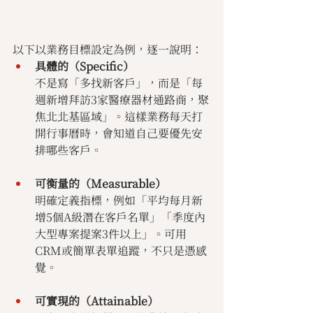
以下以業務目標設定為例，逐一說明：
具體的（Specific）
不是寫「多找新客戶」，而是「每
週新增拜訪3家醫療器材通路商，聚
焦北北基區域」。這樣業務每天打
開行事曆時，會知道自己要優先安
排哪些客戶。
可衡量的（Measurable）
明確定義指標，例如「平均每月新
增5個A級潛在客戶名單」「季度內
大型專案提案3件以上」。可用
CRM或簡單表單追蹤，不只是憑感
覺。
可實現的
（Attainable）