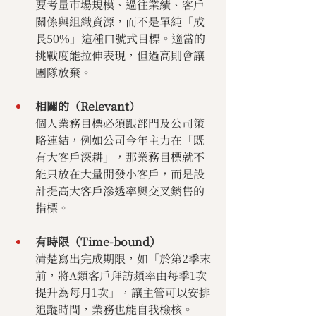
要考量市場規模、過往業績、客戶
關係與組織資源，而不是單純「成
長50%」這種口號式目標。適當的
挑戰度能拉伸表現，但過高則會讓
團隊放棄。
相關的（Relevant）
個人業務目標必須跟部門及公司策
略連結，例如公司今年主力在「既
有大客戶深耕」，那業務目標就不
能只放在大量開發小客戶，而是設
計提高大客戶滲透率與交叉銷售的
指標。
有時限（Time-bound）
清楚寫出完成期限，如「於第2季末
前，將A類客戶拜訪頻率由每季1次
提升為每月1次」，讓主管可以安排
追蹤時間，業務也能自我檢核。