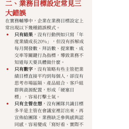
二、業務目標設定常見三
大錯誤
在實務輔導中，企業在業務目標設定上
常出現以下幾種錯誤模式。
只有結果
，沒有行動例如只寫「年
度業績成長20%」，但沒有拆解成
每月開發數、拜訪數、提案數、成
交率等關鍵行為指標，導致業務不
知道每天要具體做什麼。
只有數字
，沒有策略有些主管把業
績目標直接平均到每個人，卻沒有
思考市場區隔、產品組合、客戶組
群與資源配置，形成「硬塞目
標」，容易打擊士氣。
只有主管在想
，沒有團隊共識目標
多半是主管在會議室裡訂出來，再
宣佈給團隊，業務缺乏參與感與認
同感，容易變成「寫好看、實際不