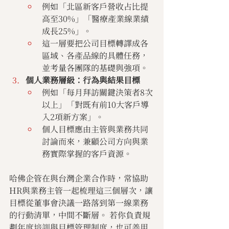
例如「北區新客戶營收占比提
高至30%」「醫療產業線業績
成長25%」。
這一層要把公司目標轉譯成各
區域、各產品線的具體任務，
並考量各團隊的基礎與強項。
個人業務層級：行為與結果目標
例如「每月拜訪關鍵決策者8次
以上」「對既有前10大客戶導
入2項新方案」。
個人目標應由主管與業務共同
討論而來，兼顧公司方向與業
務實際掌握的客戶資源。
哈佛企管在與台灣企業合作時，常協助
HR與業務主管一起梳理這三個層次，讓
目標從董事會決議一路落到第一線業務
的行動清單，中間不斷層。 若你負責規
劃年度培訓與目標管理制度，也可善用