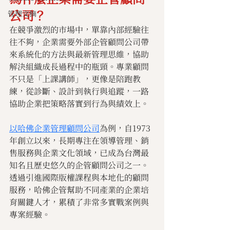
公司？
管理文摘
在競爭激烈的市場中，單靠內部經驗往
往不夠，企業需要外部企管顧問公司帶
來系統化的方法與最新管理思維，協助
解決組織成長過程中的瓶頸。專業顧問
不只是「上課講師」，更像是陪跑教
練，從診斷、設計到執行與追蹤，一路
協助企業把策略落實到行為與績效上。
以
哈佛企業管理顧問公司
為例，自1973
年創立以來，長期專注在領導管理、銷
售服務與企業文化領域，已成為台灣最
知名且歷史悠久的企管顧問公司之一。
透過引進國際版權課程與本地化的顧問
服務，哈佛企管幫助不同產業的企業培
育關鍵人才，累積了非常多實戰案例與
專案經驗。