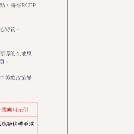
點，將在RCEP
心特質。
領導的在地思
質。
中美歐政策變
企業應用示例
供應鏈移轉至越