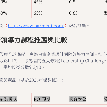
30%
45%
0.5
40%
65%
0.63
網
（
https://www.harment.com/
）
報名診斷。
際領導力課程推薦與比較
團)代理全球課程，專為台灣企業設計國際領導力培訓。核
力SLII®）、領導者的五大修煉(Leadership Challen
均NPS分數9.2/10。
管與競品（基於2026市場數據）：
時長/模式
ROI預期
適合對象