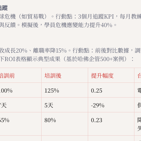
追蹤
球危機（如貿易戰）。行動點：3個月追蹤KPI，每月教
與反饋。模擬後，學員危機應變能力提升40%。
收成長20%、離職率降15%。行動點：前後對比數據，
ROI表格顯示典型成果（基於哈佛企管500+案例）：
培訓前
培訓後
提升幅度
100%
125%
0.25
7天
5天
-29%
65%
80%
0.23