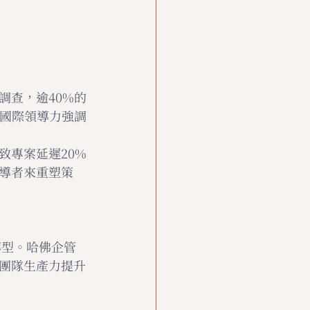
調查，逾40%的
。國際領導力強調
致專案延遲20%
導者來重塑策
轉型。哈佛企管
團隊生產力提升