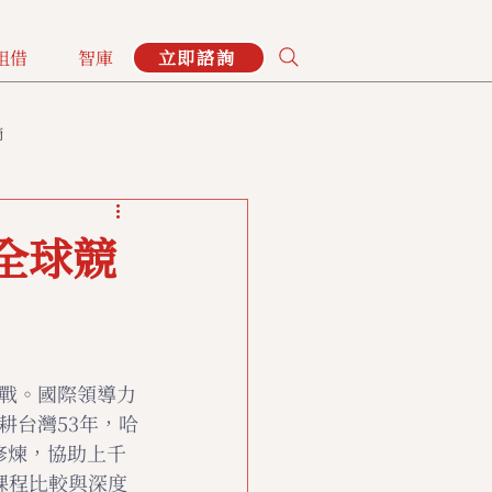
租借
智庫
立即諮詢
摘
全球競
戰。國際領導力
耕台灣53年，哈
大修煉，協助上千
課程比較與深度