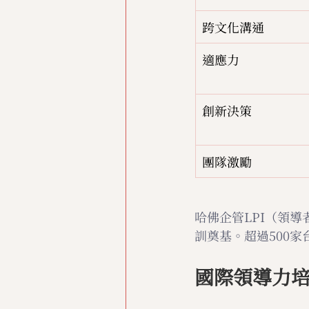
跨文化溝通
適應力
創新決策
團隊激勵
哈佛企管LPI（領
訓奠基。超過500家
國際領導力培