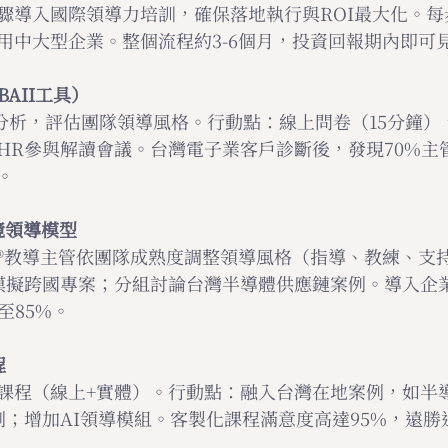
驟導入國際領導力培訓，確保落地執行與ROI最大化。每
用中大型企業。整個流程約3-6個月，投資回報期內即可
AII工具）
行為分析，評估團隊領導風格。行動點：線上問卷（15分鐘
HR參與解讀會議。台灣電子業客戶診斷後，發現70%主
。
情境領導模型
II®教導主管依團隊成熟度調整領導風格（指導、教練、支
模擬跨國專案；分組討論台灣半導體供應鏈案例。導入企
至85%。
程
課程（線上+實體）。行動點：融入台灣在地案例，如半
劃；增加AI領導模組。客製化課程滿意度高達95%，遠勝