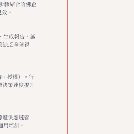
步驟結合哈佛企
見效。
）、生成報告，識
管缺乏全球視
持、授權）。行
業決策速度提升
導體供應鏈管
通用培訓。