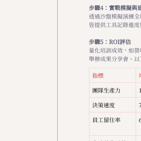
步驟4：實戰模擬與
透過沙盤模擬演練全
管提供工具記錄進度
步驟5：ROI評估
量化培訓成效，如營
舉辦成果分享會。以下
指標
團隊生產力
決策速度
員工留任率