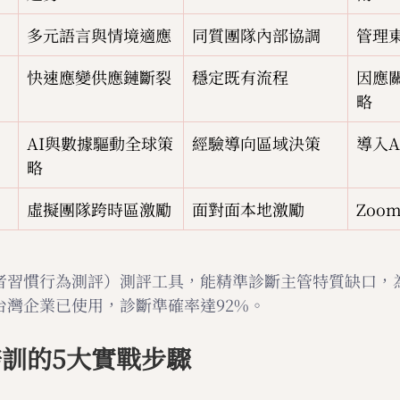
多元語言與情境適應
同質團隊內部協調
管理
快速應變供應鏈斷裂
穩定既有流程
因應
略
AI與數據驅動全球策
經驗導向區域決策
導入
略
虛擬團隊跨時區激勵
面對面本地激勵
Zoo
導者習慣行為測評）測評工具，能精準診斷主管特質缺口，
台灣企業已使用，診斷準確率達92%。
訓的5大實戰步驟