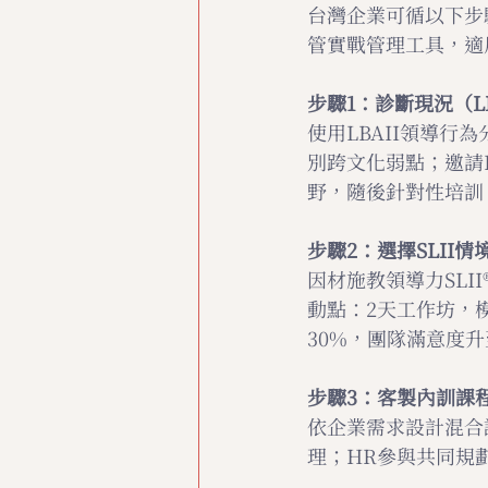
台灣企業可循以下步
管實戰管理工具，適
步驟1：診斷現況（LB
使用LBAII領導
別跨文化弱點；邀請
野，隨後針對性培訓
步驟2：選擇SLII
因材施教領導力SL
動點：2天工作坊，
30%，團隊滿意度升
步驟3：客製內訓課
依企業需求設計混合
理；HR參與共同規