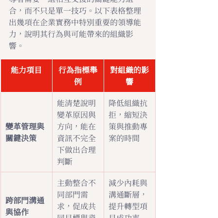
合，而不只是單一技巧。以下表格整理
出幾項在企業實務中特別重要的領導能
力，說明其行為與可能帶來的組織影
響。
能力項目
行為指標舉
對組織的影
例
響
能清楚說明
降低組織抗
變革原因與
拒，縮短決
變革管理與
方向，能在
策與推動專
關鍵決策
資訊不完全
案的時間
下做出合理
判斷
主動整合不
減少內耗與
同部門需
溝通斷層，
跨部門溝通
求，促成共
提升轉型項
與協作
同目標與資
目成功率