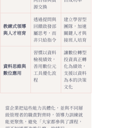
源交換
透過提問與
建立學習型
教練式領導
回饋啟發部
團隊，加速
與人才培育
屬思考，而
關鍵人才與
非只給指令
接班人培育
習慣以資料
讓數位轉型
檢視績效，
投資真正轉
資料思維與
善用數位元
化為績效，
數位應用
工具優化流
支援以資料
程
為本的決策
文化
當企業把這些能力具體化，並與不同層
級管理者的職責對齊時，領導力訓練就
能更聚焦，避免「大家都參與了課程，