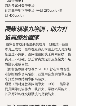
【自行開車】
附近多家付費停車場
育達高中地下停車場 (平日 280元/天 假
日 450元/天)
團隊領導力培訓，助力打
造高績效團隊
 團隊合作或許能讓夢想成真，但要讓一個團
隊真正成功，僅靠在組織架構圖上把人員歸類
是遠遠不夠的。團隊往往因缺乏共同目標、職
責分工不明確、缺乏當責意識以及凝聚力不足
而難以達成目標。
《因材施教團隊領導力SLII®》旨在幫助管理
者診斷團隊發展階段，並運用合宜的領導風格
來打造和維持團隊的高績效。
通過《因材施教團隊領導力SLII®》，能顯著
提升團隊的協作力、執行力、業務拓展能力，
以及應對各種突發狀况的應變能力。