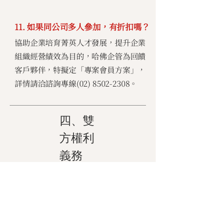
11. 如果同公司多人參加，有折扣嗎？
協助企業培育菁英人才發展，提升企業
組織經營績效為目的，哈佛企管為回饋
客戶夥伴，特擬定「專案會員方案」，
詳情請洽諮詢專線(02)
8502-2308
。
四、雙
方權利
義務
13. 報名後若無法參加，可以取消或改
期嗎？
學員完成報名後，如擬取消課程，應於