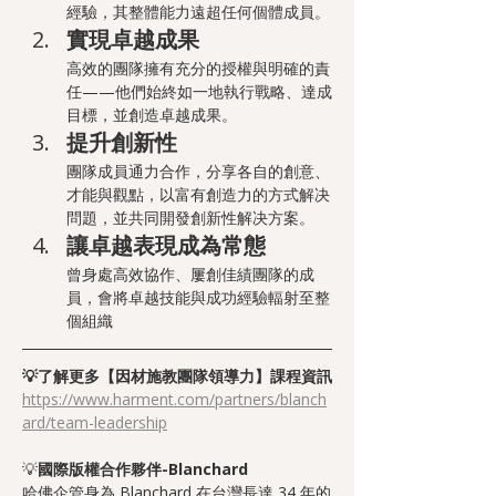
經驗，其整體能力遠超任何個體成員。
實現卓越成果
高效的團隊擁有充分的授權與明確的責
任——他們始終如一地執行戰略、達成
目標，並創造卓越成果。
提升創新性
團隊成員通力合作，分享各自的創意、
才能與觀點，以富有創造力的方式解决
問題，並共同開發創新性解决方案。
讓卓越表現成為常態
曾身處高效協作、屢創佳績團隊的成
員，會將卓越技能與成功經驗輻射至整
個組織
💡了解更多【因材施教團隊領導力】課程資訊
https://www.harment.com/partners/blanch
ard/team-leadership
💡
國際版權合作夥伴-Blanchard
哈佛企管身為 Blanchard 在台灣長達 34 年的