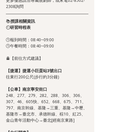
更多優惠請洽專屬規劃師，或來電02-8502-
2308詢問
📚
授課相關資訊
⏲️
研習時程表
🕓報到時間：08:40~09:00
🕓午餐時間：08:40~09:00
🚊【前往方式建議】
【捷運】捷運小巨蛋站3號出口
往東行200公尺(步行約3分鐘)
【公車】南京寧安街口
248、277、279、282、288、306、306、
307、46、605快、652、668、675、711、
797、南京幹線、基隆→三重、基隆→中壢、
基隆市→臺北市、承德幹線、棕10、紅25、
金山青年活動中心→臺北[經南京東路]