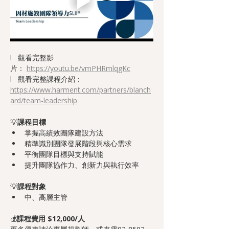
l   觀看完整影
片： 
https://youtu.be/vmPHRmlqgKc
l   觀看完整課程介紹：
https://www.harment.com/partners/blanch
ard/team-leadership
💡
課程目標
掌握高績效團隊建設方法
精準識別團隊發展階段與核心需求
平衡團隊目標與支持賦能
提升團隊協作力、創新力與執行效率
💡
課程對象
中、高層主管
💰
課程費用 $12,000/人