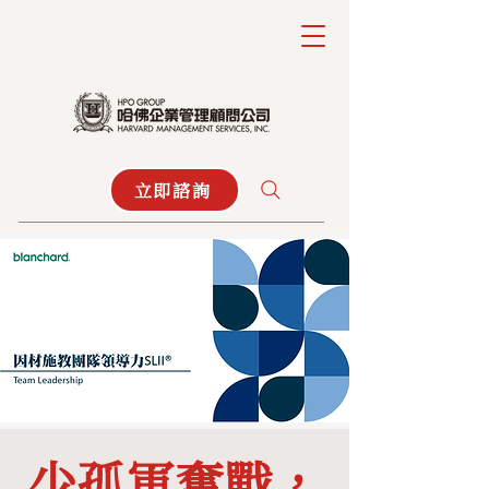
立即諮詢
少孤軍奮戰，