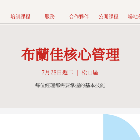
培訓課程
服務
合作夥伴
公開課程
場地
布蘭佳核心管理
7月28日週二
  |  
松山區
每位經理都需要掌握的基本技能