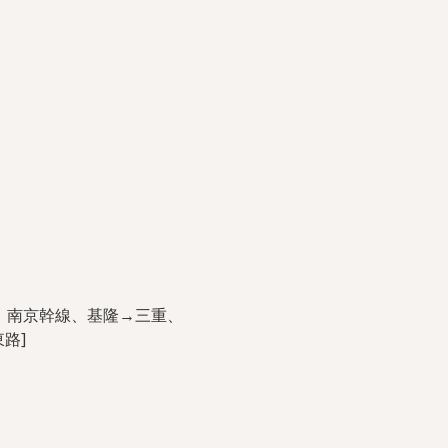
、797、南京幹線、基隆→三重、
路]