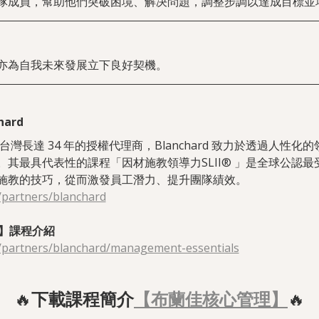
隊成員，幫助他們突破困境、解决問題，調整步調以達成目標並
亦為自我未來發展立下良好契機。
ard
d 在台灣長達 34 年的授權代理商，Blanchard 致力於透過人
其最具代表性的課程「因材施教領導力SLII® 」是全球公認
施教的技巧，從而激發員工潛力、提升團隊績效。
/partners/blanchard
】課程介紹
/partners/blanchard/management-essentials
🔥
下載課程簡介
【布蘭佳核心管理】
🔥