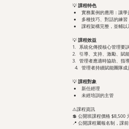
💡 
課程特色
實務案例的應用：讓學
多種技巧、對話的練習
課程架構完整，並輔以
💡 
課程效益
1.   系統化傳授核心管
2.   引導、支持、激勵
3.   管理者應適時協助
管理者持續賦能團隊成
💡 
課程對象
新任經理
未經培訓的主管
⚠️課程資訊
💲 公開班課程價格 $8,500 
📍 公開課程屬報名制，