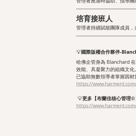
管理者應適時協助、指導團
培育接班人
管理者持續賦能團隊成員，
💡
國際版權合作夥伴-Blanch
哈佛企管身為 Blanchar
效能、具凝聚力的組織文化。
已協助無數領導者掌握因材
https://www.harment.com
💡
更多【布蘭佳核心管理®
https://www.harment.com