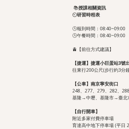
📚
授課相關資訊
⏲️
研習時程表
🕓報到時間：08:40~09:00
🕓午餐時間：08:40~09:00
🚊【前往方式建議】
【捷運】捷運小巨蛋站3號
往東行200公尺(步行約3分鐘
【公車】南京寧安街口
248、277、279、282、
基隆→中壢、基隆市→臺北市
【自行開車】
附近多家付費停車場
育達高中地下停車場 (平日 28