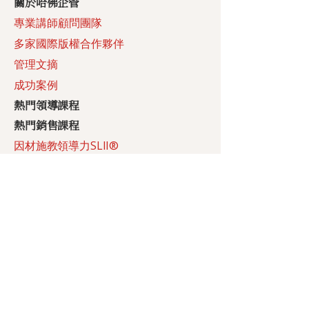
​關於哈佛企管
專業講師顧問團隊
多家國際版權合作夥伴
管理文摘
成功案例
​熱門領導課程
​熱門銷售課程
​因材施教領導力SLII®
熱門體驗式課程
沙漠之王淘金大縱行
王者之星的挑戰
火線賽車
響尾蛇峽谷
熱門沙盤模擬課程
經營管理三次方