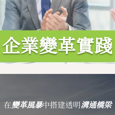
企業變革實踐
在
變革風暴
中搭建透明
溝通橋梁