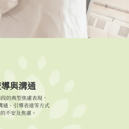
疏導與溝通
段的典型焦慮表現，
溝通、引導表達等方式
屬的不安及焦慮。