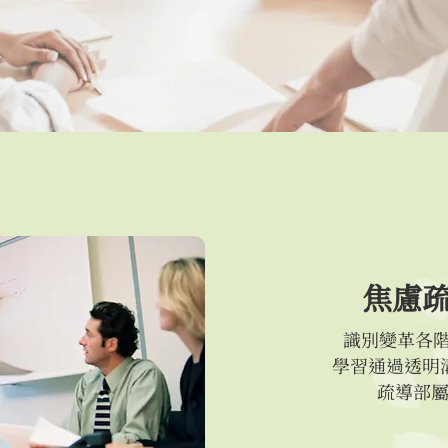
焦慮
識別變革各階
學習通過透明
疏導部