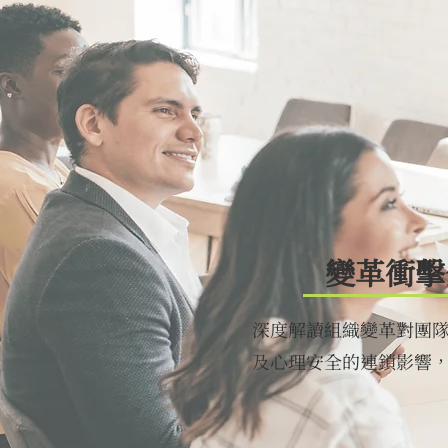
變革衝擊
深度解讀組織變革對團
及心理安全的連鎖影響