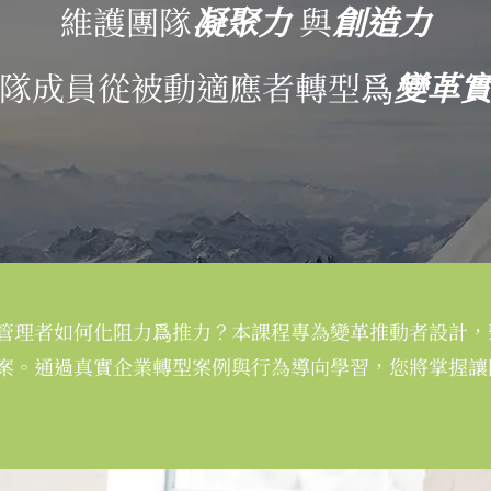
維護團隊
凝聚力
與
創造力
隊成員從被動適應者轉型爲
變革
管理者如何化阻力爲推力？本課程專為變革推動者設計，
案。通過真實企業轉型案例與行為導向學習，您將掌握讓