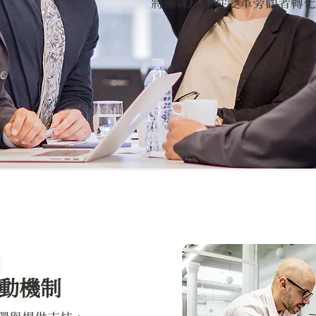
將團隊成員從變革旁觀者轉化
動機制