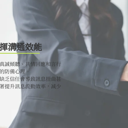
揮溝通效能
真誠傾聽、共情回應和言行
的防備心理。
缺乏信任會導致訊息扭曲甚
著提升訊息流動效率，减少