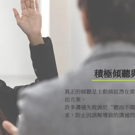
積極傾聽
真正的傾聽是主動捕捉潛在需
出方案。
許多溝通失敗源於“聽而不聞
求，防止因誤解導致的溝通問