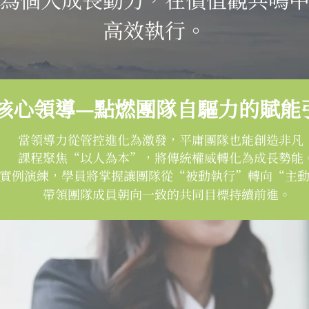
高效執行。
核心領導—點燃團隊自驅力的賦能
當領導力從管控進化為激發，平庸團隊也能創造非凡
課程聚焦“以人為本”，將傳統權威轉化為成長勢能
實例演練，學員將掌握讓團隊從“被動執行”轉向“主
帶領團隊成員朝向一致的共同目標持續前進。