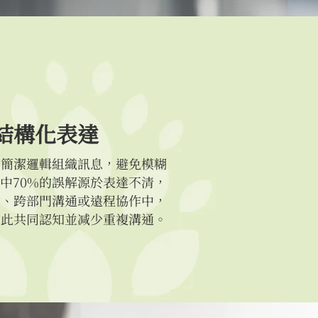
結構化表達
用簡潔邏輯組織訊息，避免模糊
中70%的誤解源於表達不清，
動、跨部門溝通或遠程協作中，
彼此共同認知並减少重複溝通。