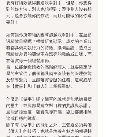
要有好績效就得勝過競爭對手，但是，你想得
到的好方法，別人也想得到：即使別人沒有想
到，也會抄襲你的作法，而且可能做的比你還
要好！
如何讓你所帶領的團隊超越競爭對手，甚至超
過績效目標呢？根據研究顯示，成功的企業典
範都具備高執行力的特徵。換句話說，造成公
司績效差異的關鍵不在漂亮的戰略或口號，而
在落實每一個經營細節。
當一位能創造績效的高階經理人，就要確定所
屬的主管們，個個都具備主管該有的管理技能
及領導魅力，且能落實交辦的任務。這就必須
在【做事】和【做人】上掌握重點。
什麼是【做事】呢？簡單的說就是能承擔目標
的壓力，並與部屬建立對目標的共識與承諾，
且能監控進度，確實教導部屬，協助部屬排除
達成目標的障礙。
除了有【做事】的能耐之外，主管還必須具備
【做人】的技巧，也就是培養有魅力的領導特