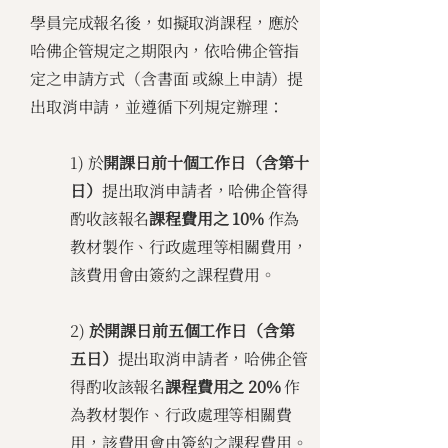
學員完成報名後，如擬取消課程，應於
哈佛企管規定之期限內，依哈佛企管指
定之申請⽅式（含書⾯ 或線上申請）提
出取消申請，並遵循下列規定辦理：
1) 於
開課⽇前⼗個⼯作⽇（含第⼗
⽇）
提出取消申請者，哈佛企管得
酌收該報名
課程費⽤之 10%
作為
教材製作、⾏政處理等相關費⽤，
該費⽤會由簽約之課程費⽤。
2)
於開課⽇前五個⼯作⽇（含第
五⽇）
提出取消申請者，哈佛企管
得酌收該報名
課程費⽤之 20%
作
為教材製作、⾏政處理等相關費
⽤，該費⽤會由簽約之課程費⽤。