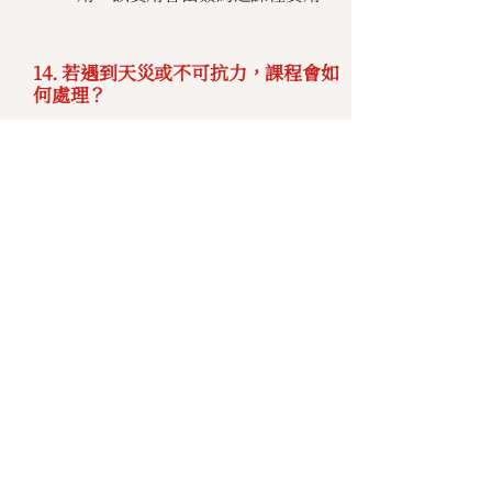
14. 若遇到天災或不可抗力，課程會如
何處理？
若政府發布停班課公告，課程將延期並
另行通知。您的名額將自動保留。
五、課
程當天
與後續
15. 報到流程是什麼？課程當天需要攜
帶什麼？
開課前一週會寄送「開課通知」。當天
至報到處簽到即可。
課程中將備有教材、餐點（午餐餐盒、