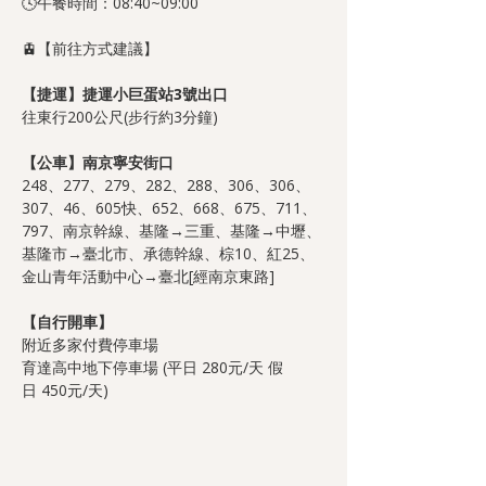
🕓午餐時間：08:40~09:00
🚊【前往方式建議】
【捷運】捷運小巨蛋站3號出口
往東行200公尺(步行約3分鐘)
【公車】南京寧安街口
248、277、279、282、288、306、306、
307、46、605快、652、668、675、711、
797、南京幹線、基隆→三重、基隆→中壢、
基隆市→臺北市、承德幹線、棕10、紅25、
金山青年活動中心→臺北[經南京東路]
【自行開車】
附近多家付費停車場
育達高中地下停車場 (平日 280元/天 假
日 450元/天)