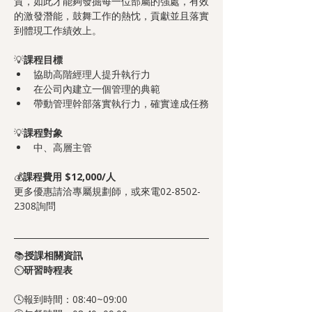
質，如此才能夠發掘每一位部屬的強處，有效
的激發潛能，鼓舞工作的熱忱，貢獻並且落實
到體現工作績效上。
💡
課程目標
協助高階經理人提升執行力
在公司內建立一個管理的典範
帶動管理幹部落實執行力，確實達成任務
💡
課程對象
中、高層主管
💰
課程費用 $12,000/人
更多優惠請洽專屬規劃師，或來電02-8502-
2308詢問
📚
授課相關資訊
⏲️
研習時程表
🕓報到時間：08:40~09:00