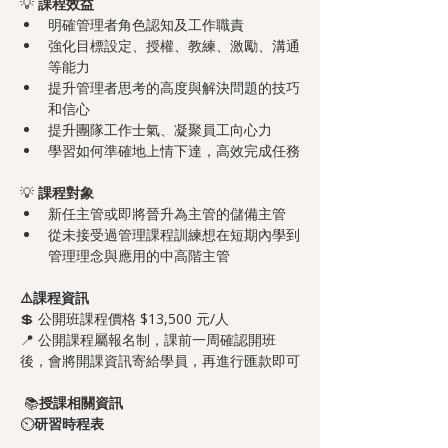
💡 
課程效益
明確管理者角色認知及工作職責
強化目標設定、授權、教練、激勵、溝通
等能力
提升管理者思考的高度與解決問題的技巧
和信心
提升團隊工作士氣、凝聚員工向心力
學習如何準確地上情下達，高效完成任務
💡 
課程對象
新任主管或即將晉升為主管的儲備主管
從未接受過管理課程訓練想在短期內學到
管理理念與應用的中高階主管
⚠️課程資訊
💲 公開班課程價格 $13,500 元/人
📍 公開課程屬報名制，課前一周確認開班
後，會將開課資訊寄給學員，再進行匯款即可
📚
授課相關資訊
⏲️
研習時程表