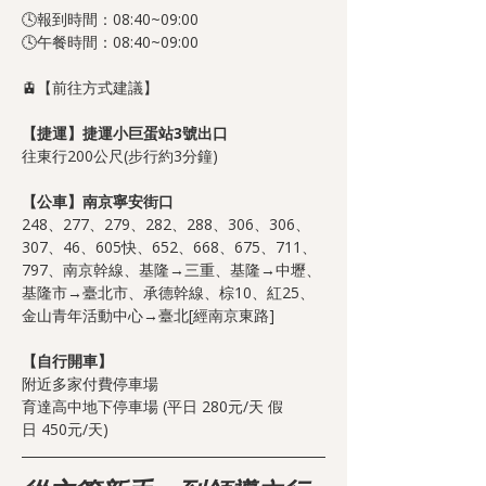
🕓報到時間：08:40~09:00
🕓午餐時間：08:40~09:00
🚊【前往方式建議】
【捷運】捷運小巨蛋站3號出口
往東行200公尺(步行約3分鐘)
【公車】南京寧安街口
248、277、279、282、288、306、306、
307、46、605快、652、668、675、711、
797、南京幹線、基隆→三重、基隆→中壢、
基隆市→臺北市、承德幹線、棕10、紅25、
金山青年活動中心→臺北[經南京東路]
【自行開車】
附近多家付費停車場
育達高中地下停車場 (平日 280元/天 假
日 450元/天)