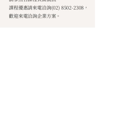
課程優惠請來電洽詢(02)
8502-2308
，
歡迎來電洽詢企業方案。
10. 付款方式有哪些？
可使用銀行匯款或即期支票、公司匯
款、當日刷卡、專案會員。
11. 如果同公司多人參加，有折扣嗎？
協助企業培育菁英人才發展，提升企業
組織經營績效為目的，哈佛企管為回饋
客戶夥伴，特擬定「專案會員方案」，
詳情請洽諮詢專線(02)
8502-2308
。