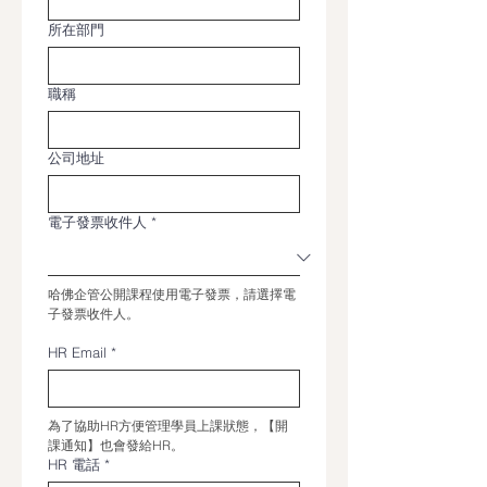
所在部門
職稱
公司地址
電子發票收件人
*
哈佛企管公開課程使用電子發票，請選擇電
子發票收件人。
HR Email
*
為了協助HR方便管理學員上課狀態，【開
課通知】也會發給HR。
HR 電話
*