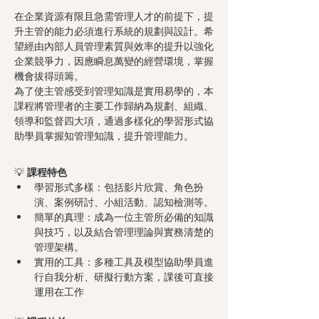
在企業資源有限且急需管理人才的前提下，提
升主管的能力必須進行系統的規劃與設計。希
望經由內部人員管理素質與效率的提升以強化
企業競爭力，因應瞬息萬變的經營環境，掌握
機會拔得頭籌。
為了使主管感受到管理知識是實用易學的，本
課程將管理者的主要工作歸納為規劃、組織、
領導和監督四大項，通過多樣化的學習形式協
助學員掌握知管理知識，提升管理能力。
💡 
課程特色
學習形式多樣：包括影片欣賞、角色扮
演、案例研討、小組活動、認知檢測等。
簡單的真理：成為一位主管所必備的知識
與技巧，以及結合管理理論與實務清楚的
管理架構。
實用的工具：多種工具及模型協助學員進
行自我分析、研擬行動方案，課後可直接
運用在工作