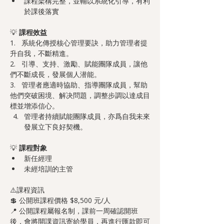
課程架構完整，並輔以系統化引導，有利
於課後落實
💡 
課程效益
1.   系統化傳授核心管理要訣，助力管理者提
升自我，不斷精進。
2.   引導、支持、激勵、賦能團隊成員，讓他
們不斷成長，發展個人潜能。
3.   管理者應適時協助、指導團隊成員，幫助
他們突破困境、解决問題，調整步調以達成目
標並增添信心。
管理者持續賦能團隊成員，亦爲自我未來
發展立下良好契機。
💡 
課程對象
新任經理
未經培訓的主管
⚠️課程資訊
💲 公開班課程價格 $8,500 元/人
📍 公開課程屬報名制，課前一周確認開班
後，會將開課資訊寄給學員，再進行匯款即可