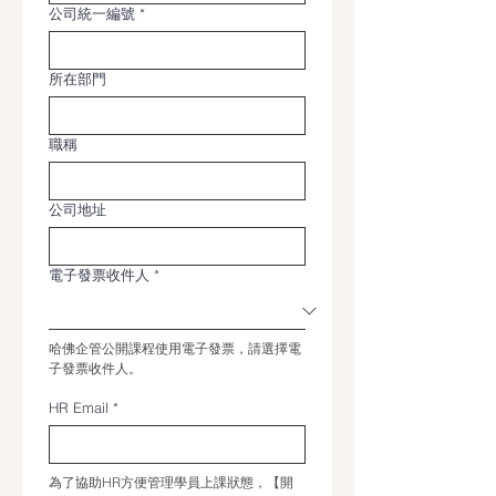
公司統一編號
*
所在部門
職稱
公司地址
電子發票收件人
*
哈佛企管公開課程使用電子發票，請選擇電
子發票收件人。
HR Email
*
為了協助HR方便管理學員上課狀態，【開