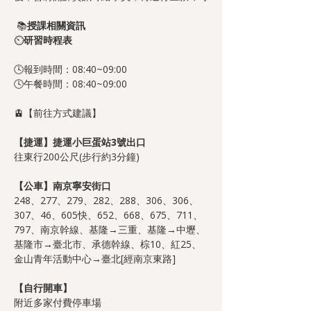
📚
授課相關資訊
⏲️
研習時程表
🕓報到時間：08:40~09:00
🕓午餐時間：08:40~09:00
🚊【前往方式建議】
【捷運】捷運小巨蛋站3號出口
往東行200公尺(步行約3分鐘)
【公車】南京寧安街口
248、277、279、282、288、306、306、
307、46、605快、652、668、675、711、
797、南京幹線、基隆→三重、基隆→中壢、
基隆市→臺北市、承德幹線、棕10、紅25、
金山青年活動中心→臺北[經南京東路]
【自行開車】
附近多家付費停車場