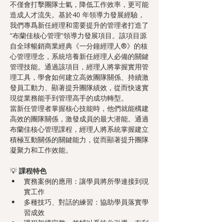
不僅會打擊團隊士氣，降低工作效率，更可能
造成人才流失。基於40 年領導力發展經驗，
我們專爲新任經理和需要提升的管理者打造了
“布蘭佳核心管理”領導力發展項目。該項目源
自全球暢銷商業經典《一分鐘經理人®》的核
心管理理念，系統培養新任經理人必備的關鍵
管理技能。通過該項目，經理人將掌握實用管
理工具，學會如何建立高效團隊關係、持續激
發員工動力、顯著提升團隊績效，從而快速實
現從業務能手到管理高手的成功轉型。
當新任管理者掌握核心技能時，他們就能構建
高效的團隊關係，激發成員的最大潜能。通過
布蘭佳核心管理課程，經理人將系統掌握建立
積極互動關係的關鍵能力，從而顯著提升團隊
凝聚力和工作效能。
💡 
課程特色
實務案例的應用：讓學員將所學連接到現
實工作
多種技巧、對話的練習：協助學員落實學
習成效