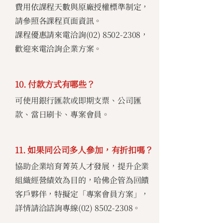
費用依課程天數與原廠授權標準制定，
請參照各課程頁面資訊。
課程優惠請來電洽詢(02)
8502-2308
，
歡迎來電洽詢企業方案。
10. 付款方式有哪些？
可使用銀行匯款或即期支票、公司匯
款、當日刷卡、專案會員。
11. 如果同公司多人參加，有折扣嗎？
協助企業培育菁英人才發展，提升企業
組織經營績效為目的，哈佛企管為回饋
客戶夥伴，特擬定「專案會員方案」，
詳情請洽諮詢專線(02)
8502-2308
。