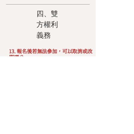
四、雙
方權利
義務
13. 報名後若無法參加，可以取消或改
期嗎？
學員完成報名後，如擬取消課程，應於
哈佛企管規定之期限內，依哈佛企管指
定之申請⽅式（含書⾯ 或線上申請）提
出取消申請，並遵循下列規定辦理：
1) 於
開課⽇前⼗個⼯作⽇（含第⼗
⽇）
提出取消申請者，哈佛企管得
酌收該報名
課程費⽤之 10%
作為
教材製作、⾏政處理等相關費⽤，