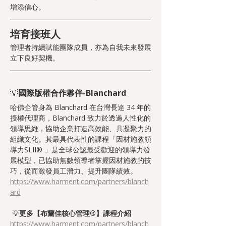
增添信心。
培育接班人
管理者持續賦能團隊成員，亦為自我未來發展
立下良好契機。
💡
國際版權合作夥伴-Blanchard
哈佛企管身為 Blanchard 在台灣長達 34 年的
授權代理商，Blanchard 致力於透過人性化的
領導思維，協助企業打造高效能、具凝聚力的
組織文化。其最具代表性的課程「因材施教領
導力SLII® 」是全球公認最受歡迎的領導力發
展模型，已協助無數領導者掌握因材施教的技
巧，從而激發員工潛力、提升團隊績效。
https://www.harment.com/partners/blanch
ard
💡
更多【布蘭佳核心管理®】課程介紹
https://www.harment.com/partners/blanch