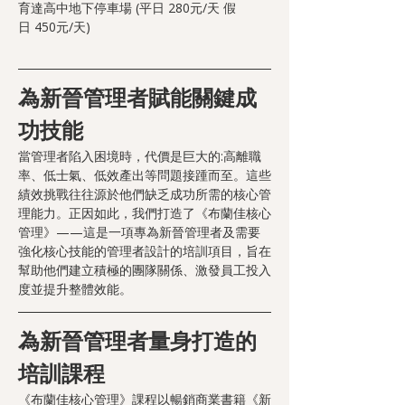
育達高中地下停車場 (平日 280元/天 假
日 450元/天)
為新晉管理者賦能關鍵成
功技能
當管理者陷入困境時，代價是巨大的:高離職
率、低士氣、低效產出等問題接踵而至。這些
績效挑戰往往源於他們缺乏成功所需的核心管
理能力。正因如此，我們打造了《布蘭佳核心
管理》——這是一項專為新晉管理者及需要
強化核心技能的管理者設計的培訓項目，旨在
幫助他們建立積極的團隊關係、激發員工投入
度並提升整體效能。
為新晉管理者量身打造的
培訓課程
《布蘭佳核心管理》課程以暢銷商業書籍《新