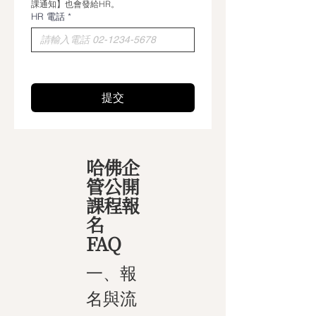
課通知】也會發給HR。
HR 電話
*
提交
哈佛企
管公開
課程報
名
FAQ
一、報
名與流