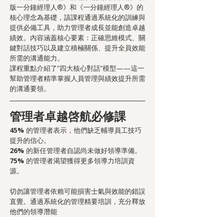
版一分鐘經理人®》和《一分鐘經理人®》的
核心理念為基礎，該課程通過系統化的訓練與
提供必備工具，助力管理者成長並能創造卓越
績效。內容涵蓋核心要素：正確思維模式、關
鍵對話技巧以及建立積極關係、提升全員效能
所需的溝通能力。
課程重點介紹了“四大核心對話”模型——這一
幫助管理者精準掌握人員管理與績效提升所需
的溝通要領。
管理者卓越啓航必修課
45% 
的管理者表示，他們缺乏輔導員工技巧
提升的信心。
26% 
的新任管理者自認尚未做好領導準備。
75% 
的管理者渴望獲得更多領導力培訓資
源。
切勿讓管理者依賴可能損害士氣與效能的錯誤
直覺。通過系統化的管理精要培訓，充分釋放
他們的領導潛能