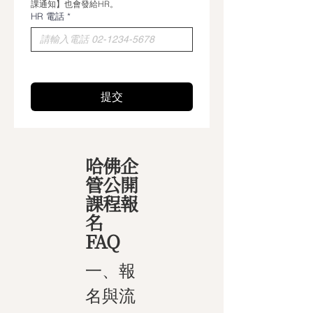
課通知】也會發給HR。
HR 電話
*
提交
哈佛企
管公開
課程報
名
FAQ
一、報
名與流