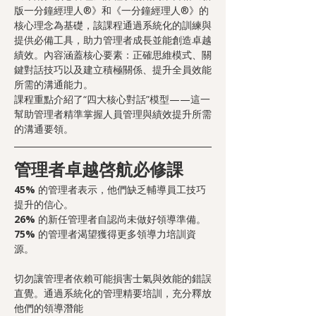
版一分鐘經理人®》和《一分鐘經理人®》的
核心理念為基礎，該課程通過系統化的訓練與
提供必備工具，助力管理者成長並能創造卓越
績效。內容涵蓋核心要素：正確思維模式、關
鍵對話技巧以及建立積極關係、提升全員效能
所需的溝通能力。
課程重點介紹了“四大核心對話”模型——這一
幫助管理者精準掌握人員管理與績效提升所需
的溝通要領。
管理者卓越啓航必修課
45% 
的管理者表示，他們缺乏輔導員工技巧
提升的信心。
26% 
的新任管理者自認尚未做好領導準備。
75% 
的管理者渴望獲得更多領導力培訓資
源。
切勿讓管理者依賴可能損害士氣與效能的錯誤
直覺。通過系統化的管理精要培訓，充分釋放
他們的領導潛能