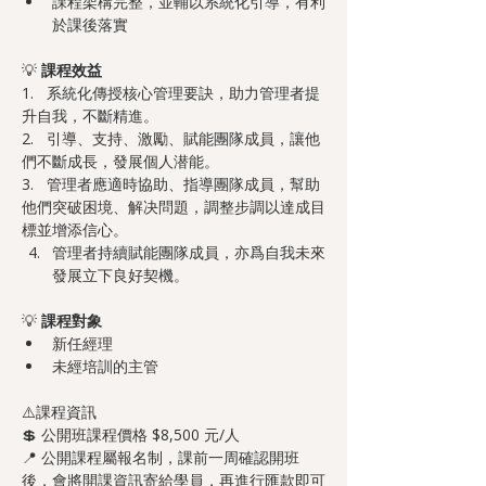
課程架構完整，並輔以系統化引導，有利
於課後落實
💡 
課程效益
1.   系統化傳授核心管理要訣，助力管理者提
升自我，不斷精進。
2.   引導、支持、激勵、賦能團隊成員，讓他
們不斷成長，發展個人潜能。
3.   管理者應適時協助、指導團隊成員，幫助
他們突破困境、解决問題，調整步調以達成目
標並增添信心。
管理者持續賦能團隊成員，亦爲自我未來
發展立下良好契機。
💡 
課程對象
新任經理
未經培訓的主管
⚠️課程資訊
💲 公開班課程價格 $8,500 元/人
📍 公開課程屬報名制，課前一周確認開班
後，會將開課資訊寄給學員，再進行匯款即可