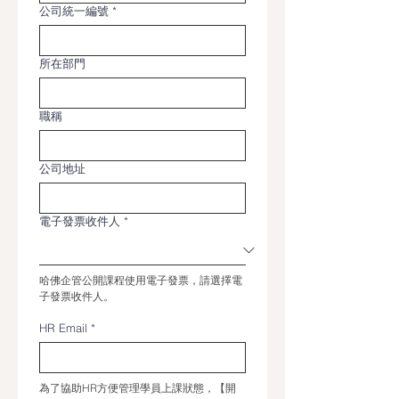
公司統一編號
*
所在部門
職稱
公司地址
電子發票收件人
*
哈佛企管公開課程使用電子發票，請選擇電
子發票收件人。
HR Email
*
為了協助HR方便管理學員上課狀態，【開