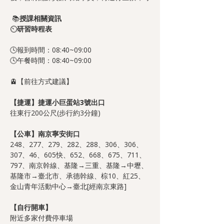
📚
授課相關資訊
⏲️
研習時程表
🕓報到時間：08:40~09:00
🕓午餐時間：08:40~09:00
🚊【前往方式建議】
【捷運】捷運小巨蛋站3號出口
往東行200公尺(步行約3分鐘)
【公車】南京寧安街口
248、277、279、282、288、306、306、
307、46、605快、652、668、675、711、
797、南京幹線、基隆→三重、基隆→中壢、
基隆市→臺北市、承德幹線、棕10、紅25、
金山青年活動中心→臺北[經南京東路]
【自行開車】
附近多家付費停車場