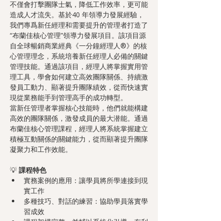
不僅會打擊團隊士氣，降低工作效率，更可能
造成人才流失。基於40 年領導力發展經驗，
我們專爲新任經理和需要提升的管理者打造了
“布蘭佳核心管理”領導力發展項目。該項目源
自全球暢銷商業經典《一分鐘經理人®》的核
心管理理念，系統培養新任經理人必備的關鍵
管理技能。通過該項目，經理人將掌握實用管
理工具，學會如何建立高效團隊關係、持續激
發員工動力、顯著提升團隊績效，從而快速實
現從業務能手到管理高手的成功轉型。
當新任管理者掌握核心技能時，他們就能構建
高效的團隊關係，激發成員的最大潜能。通過
布蘭佳核心管理課程，經理人將系統掌握建立
積極互動關係的關鍵能力，從而顯著提升團隊
凝聚力和工作效能。
💡 
課程特色
實務案例的應用：讓學員將所學連接到現
實工作
多種技巧、對話的練習：協助學員落實學
習成效