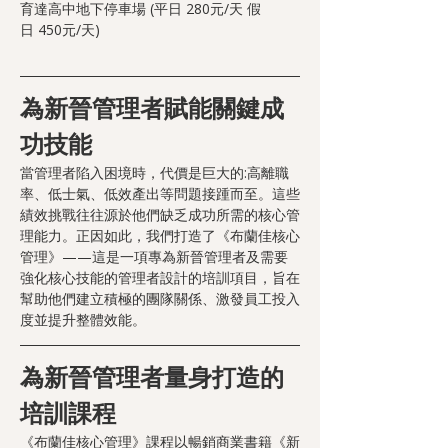
育達高中地下停車場 (平日 280元/天 假
日 450元/天)
為新晉管理者賦能關鍵成
功技能
當管理者陷入困境時，代價是巨大的:高離職
率、低士氣、低效產出等問題接踵而至。這些
績效挑戰往往源於他們缺乏成功所需的核心管
理能力。正因如此，我們打造了《布蘭佳核心
管理》——這是一項專為新晉管理者及需要
強化核心技能的管理者設計的培訓項目，旨在
幫助他們建立積極的團隊關係、激發員工投入
度並提升整體效能。
為新晉管理者量身打造的
培訓課程
《布蘭佳核心管理》課程以暢銷商業書籍《新