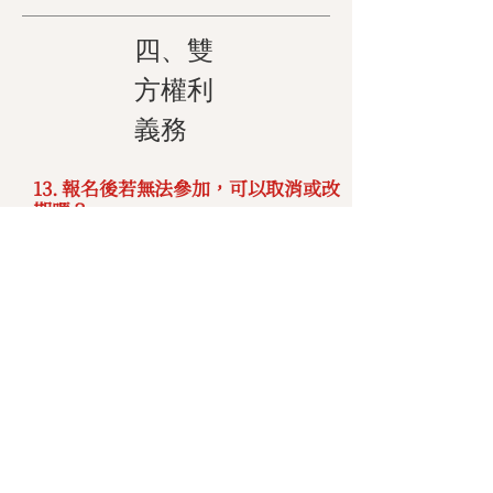
四、雙
方權利
義務
13. 報名後若無法參加，可以取消或改
期嗎？
學員完成報名後，如擬取消課程，應於
哈佛企管規定之期限內，依哈佛企管指
定之申請⽅式（含書⾯ 或線上申請）提
出取消申請，並遵循下列規定辦理：
1) 於
開課⽇前⼗個⼯作⽇（含第⼗
⽇）
提出取消申請者，哈佛企管得
酌收該報名
課程費⽤之 10%
作為
教材製作、⾏政處理等相關費⽤，