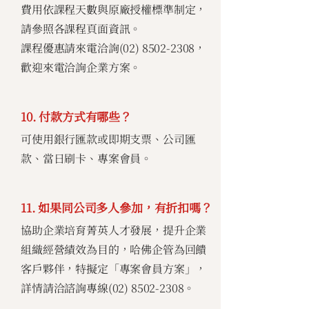
費用依課程天數與原廠授權標準制定，
請參照各課程頁面資訊。
課程優惠請來電洽詢(02)
8502-2308
，
歡迎來電洽詢企業方案。
10. 付款方式有哪些？
可使用銀行匯款或即期支票、公司匯
款、當日刷卡、專案會員。
11. 如果同公司多人參加，有折扣嗎？
協助企業培育菁英人才發展，提升企業
組織經營績效為目的，哈佛企管為回饋
客戶夥伴，特擬定「專案會員方案」，
詳情請洽諮詢專線(02)
8502-2308
。