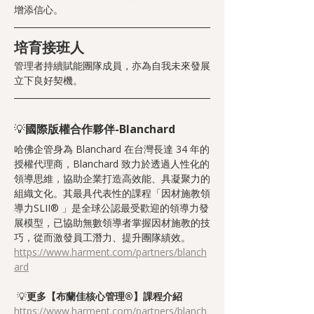
增添信心。
培育接班人
管理者持續賦能團隊成員，亦為自我未來發展
立下良好契機。
💡
國際版權合作夥伴-Blanchard
哈佛企管身為 Blanchard 在台灣長達 34 年的
授權代理商，Blanchard 致力於透過人性化的
領導思維，協助企業打造高效能、具凝聚力的
組織文化。其最具代表性的課程「因材施教領
導力SLII® 」是全球公認最受歡迎的領導力發
展模型，已協助無數領導者掌握因材施教的技
巧，從而激發員工潛力、提升團隊績效。
https://www.harment.com/partners/blanch
ard
💡
更多【布蘭佳核心管理®】課程介紹
https://www.harment.com/partners/blanch