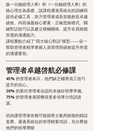
版一分鐘經理人®》和《一分鐘經理人®》的
核心理念為基礎，該課程通過系統化的訓練與
提供必備工具，助力管理者成長並能創造卓越
績效。內容涵蓋核心要素：正確思維模式、關
鍵對話技巧以及建立積極關係、提升全員效能
所需的溝通能力。
課程重點介紹了“四大核心對話”模型——這一
幫助管理者精準掌握人員管理與績效提升所需
的溝通要領。
管理者卓越啓航必修課
45% 
的管理者表示，他們缺乏輔導員工技巧
提升的信心。
26% 
的新任管理者自認尚未做好領導準備。
75% 
的管理者渴望獲得更多領導力培訓資
源。
切勿讓管理者依賴可能損害士氣與效能的錯誤
直覺。通過系統化的管理精要培訓，充分釋放
他們的領導潛能