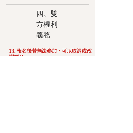
四、雙
方權利
義務
13. 報名後若無法參加，可以取消或改
期嗎？
學員完成報名後，如擬取消課程，應於
哈佛企管規定之期限內，依哈佛企管指
定之申請⽅式（含書⾯ 或線上申請）提
出取消申請，並遵循下列規定辦理：
1) 於
開課⽇前⼗個⼯作⽇（含第⼗
⽇）
提出取消申請者，哈佛企管得
酌收該報名
課程費⽤之 10%
作為
教材製作、⾏政處理等相關費⽤，