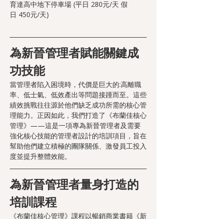
育達高中地下停車場 (平日 280元/天 假
日 450元/天)
為新晉管理者賦能關鍵成
功技能
當管理者陷入困境時，代價是巨大的:高離職
率、低士氣、低效產出等問題接踵而至。這些
績效挑戰往往源於他們缺乏成功所需的核心管
理能力。正因如此，我們打造了《布蘭佳核心
管理》——這是一項專為新晉管理者及需要
強化核心技能的管理者設計的培訓項目，旨在
幫助他們建立積極的團隊關係、激發員工投入
度並提升整體效能。
為新晉管理者量身打造的
培訓課程
《布蘭佳核心管理》課程以暢銷商業書籍《新