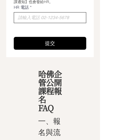
課通知】也會發給HR。
HR 電話
*
提交
哈佛企
管公開
課程報
名
FAQ
一、報
名與流