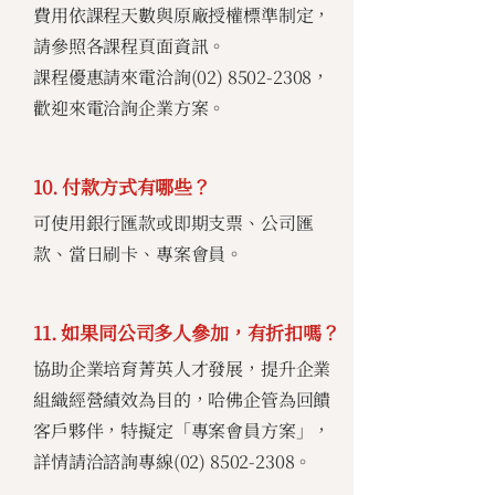
費用依課程天數與原廠授權標準制定，
請參照各課程頁面資訊。
課程優惠請來電洽詢(02)
8502-2308
，
歡迎來電洽詢企業方案。
10. 付款方式有哪些？
可使用銀行匯款或即期支票、公司匯
款、當日刷卡、專案會員。
11. 如果同公司多人參加，有折扣嗎？
協助企業培育菁英人才發展，提升企業
組織經營績效為目的，哈佛企管為回饋
客戶夥伴，特擬定「專案會員方案」，
詳情請洽諮詢專線(02)
8502-2308
。