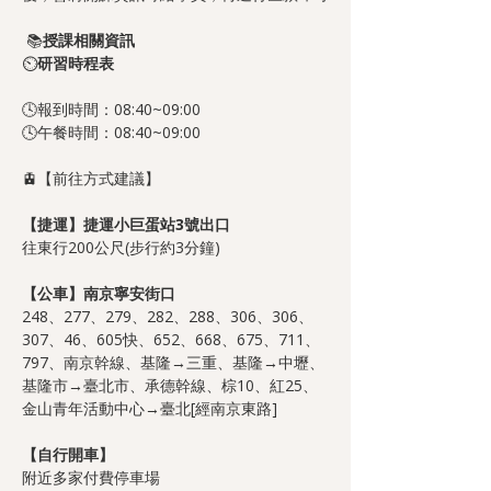
📚
授課相關資訊
⏲️
研習時程表
🕓報到時間：08:40~09:00
🕓午餐時間：08:40~09:00
🚊【前往方式建議】
【捷運】捷運小巨蛋站3號出口
往東行200公尺(步行約3分鐘)
【公車】南京寧安街口
248、277、279、282、288、306、306、
307、46、605快、652、668、675、711、
797、南京幹線、基隆→三重、基隆→中壢、
基隆市→臺北市、承德幹線、棕10、紅25、
金山青年活動中心→臺北[經南京東路]
【自行開車】
附近多家付費停車場