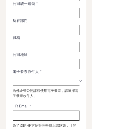
公司統一編號
*
所在部門
職稱
公司地址
電子發票收件人
*
哈佛企管公開課程使用電子發票，請選擇電
子發票收件人。
HR Email
*
為了協助HR方便管理學員上課狀態，【開