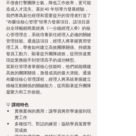
不僅會打擊團隊士氣，降低工作效率，更可能
造成人才流失。基於40 年領導力發展經驗，
我們專爲新任經理和需要提升的管理者打造了
“布蘭佳核心管理”領導力發展項目。該項目源
自全球暢銷商業經典《一分鐘經理人®》的核
心管理理念，系統培養新任經理人必備的關鍵
管理技能。通過該項目，經理人將掌握實用管
理工具，學會如何建立高效團隊關係、持續激
發員工動力、顯著提升團隊績效，從而快速實
現從業務能手到管理高手的成功轉型。
當新任管理者掌握核心技能時，他們就能構建
高效的團隊關係，激發成員的最大潜能。通過
布蘭佳核心管理課程，經理人將系統掌握建立
積極互動關係的關鍵能力，從而顯著提升團隊
凝聚力和工作效能。
💡 
課程特色
實務案例的應用：讓學員將所學連接到現
實工作
多種技巧、對話的練習：協助學員落實學
習成效