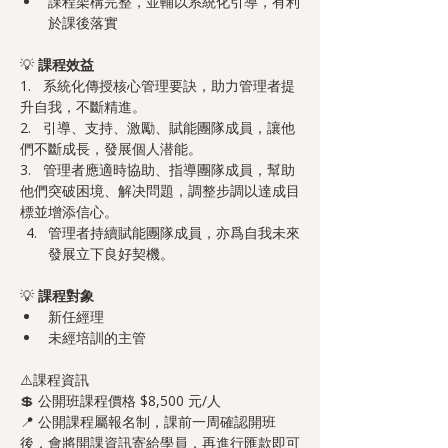
課程架構完整，並輔以系統化引導，有利
於課後落實
💡 
課程效益
1.   系統化傳授核心管理要訣，助力管理者提
升自我，不斷精進。
2.   引導、支持、激勵、賦能團隊成員，讓他
們不斷成長，發展個人潜能。
3.   管理者應適時協助、指導團隊成員，幫助
他們突破困境、解决問題，調整步調以達成目
標並增添信心。
管理者持續賦能團隊成員，亦爲自我未來
發展立下良好契機。
💡 
課程對象
新任經理
未經培訓的主管
⚠️課程資訊
💲 公開班課程價格 $8,500 元/人
📍 公開課程屬報名制，課前一周確認開班
後，會將開課資訊寄給學員，再進行匯款即可