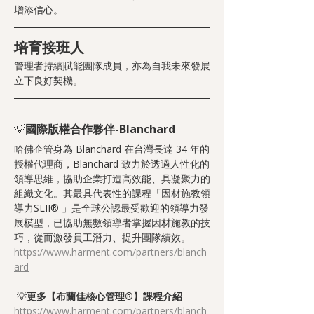
增添信心。
培育接班人
管理者持續賦能團隊成員，亦為自我未來發展
立下良好契機。
💡
國際版權合作夥伴-Blanchard
哈佛企管身為 Blanchard 在台灣長達 34 年的
授權代理商，Blanchard 致力於透過人性化的
領導思維，協助企業打造高效能、具凝聚力的
組織文化。其最具代表性的課程「因材施教領
導力SLII® 」是全球公認最受歡迎的領導力發
展模型，已協助無數領導者掌握因材施教的技
巧，從而激發員工潛力、提升團隊績效。
https://www.harment.com/partners/blanch
ard
💡
更多【布蘭佳核心管理®】課程介紹
https://www.harment.com/partners/blanch