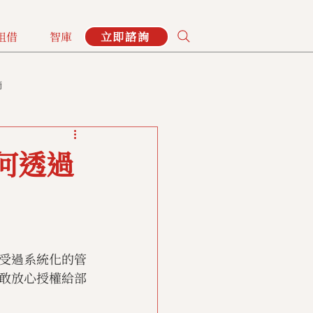
租借
智庫
立即諮詢
摘
何透過
？
受過系統化的管
敢放心授權給部