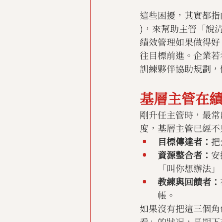
這些困擾，其實都指
)，來幫助主管「說
績效管理如果做得好
往目標前進。企業若
訓練夥伴協助規劃，
基層主管在
剛升任主管時，最常
度，基層主管已經不
目標傳達者：
把
資源整合者：
安
「叫你想辦法」
教練與回饋者：
帳。
如果沒有把這三個角
看」的狀况，長期下