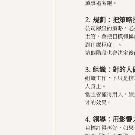
瑣事追著跑。
2. 規劃：把策
公司層級的策略，必
主管，會把目標轉換
到什麼程度」。
這個階段也會決定後
3. 組織：對的
組織工作，不只是排
人身上。
當主管懂得用人，績
才的效果。
4. 領導：用影
目標訂得再好，如果