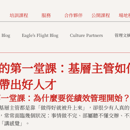
培訓課程
服務
合作夥伴
公開課程
場地
 Blog
Eagle's Flight Blog
Culture Partners
管理文
的第一堂課：基層主管如
帶出好人才
第一堂課：為什麼要從績效管理開始
基層主管都是靠「做得好就被升上來」，卻很少有人真的
，常常面臨幾個狀况：事情做不完、部屬聽不懂交辦、不
「講感覺」。