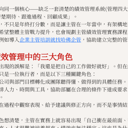
向同一個核心——缺乏一套清楚的績效管理系統(管理四大
清楚期待、跟進過程、回顧成果」。
，不只是年終打分數，而是讓主管在一年當中，有架構地
希望整體主管戰力提升，也會規劃主管績效管理實務課程
例如導入
企業主管培訓就找哈佛企管
，協助建立完整的管
績效管理中的三大角色
出現的誤解是：「我還是把自己的工作做好就好」。但在
只是一位執行者，而是以下三種關鍵角色：
公司與部門目標轉化成團隊聽得懂、做得到的具體任務。
排人力、時間與工具，協助部屬在合理的條件下達成要求
。
在過程中觀察表現、給予建議與修正方向，而不是事情結
色想清楚，主管在實務上就容易出現「自己衝在最前面、
來，人才很難被培養起來，績效也無法穩定。這也是為什