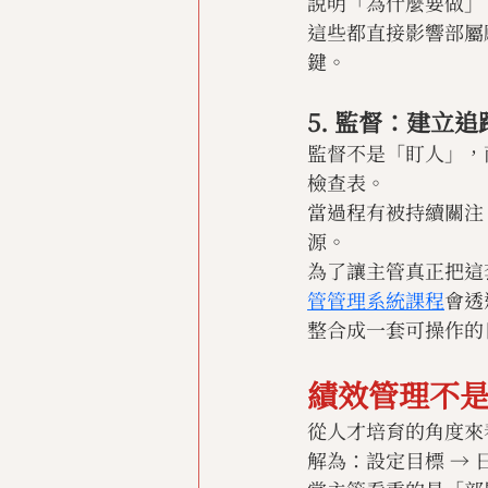
說明「為什麼要做」
這些都直接影響部屬
鍵。
5. 監督：建立
監督不是「盯人」，
檢查表。
當過程有被持續關注
源。
為了讓主管真正把這
管管理系統課程
會透
整合成一套可操作的
績效管理不
從人才培育的角度來
解為：設定目標 → 